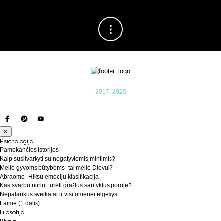
2017- 2025
×
Psichologija
Pamokančios istorijos
Kaip susitvarkyti su negatyviomis mintimis?
Meilė gyvoms būtybėms- tai meilė Dievui?
Abraomo- Hiksų emocijų klasifikacija
Kas svarbu norint turėti gražius santykius poroje?
Nepalankus sveikatai ir visuomenei elgesys
Laimė (1 dalis)
Filosofija
Bhakti