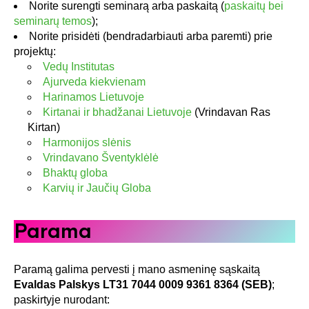
Norite surengti seminarą arba paskaitą (
paskaitų bei
seminarų temos
);
Norite prisidėti (bendradarbiauti arba paremti) prie
projektų:
Vedų Institutas
Ajurveda kiekvienam
Harinamos Lietuvoje
Kirtanai ir bhadžanai Lietuvoje
(Vrindavan Ras
Kirtan)
Harmonijos slėnis
Vrindavano Šventyklėlė
Bhaktų globa
Karvių ir Jaučių Globa
Parama
Paramą galima pervesti į mano asmeninę sąskaitą
Evaldas Palskys LT31 7044 0009 9361 8364 (SEB)
;
paskirtyje nurodant: