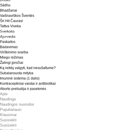
Sādhu
Bhadžanai
Vaišnaviškos Šventės
Šri Hit Čaurasi
Tattva Viveka
Sveikata
Ajurveda
Paskaitos
Badavimas
Virškinimo svarba
Miego rėžimas
Žalingi įpročiai
Ką reiktų valgyti, kad nesušaltume?
Subalansuota mityba
Imuninė sistema (1 dalis)
Kontraceptiniai vaistai ir antibiotikai
Aborto preliudija ir pasekmės
Apie
Naudinga
Naudingos nuorodos
Populiariausi
Klausimai
Susisiekti
Susisiekti