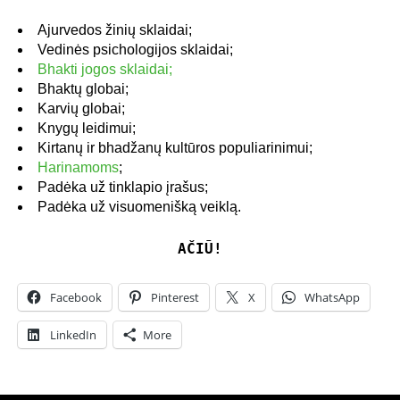
Ajurvedos žinių sklaidai;
Vedinės psichologijos sklaidai;
Bhakti jogos sklaidai;
Bhaktų globai;
Karvių globai;
Knygų leidimui;
Kirtanų ir bhadžanų kultūros populiarinimui;
Harinamoms
;
Padėka už tinklapio įrašus;
Padėka už visuomenišką veiklą.
AČIŪ!
Facebook
Pinterest
X
WhatsApp
LinkedIn
More