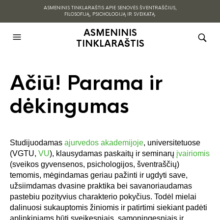
ASMENINIS TINKLARAŠTIS APIE SENOVĖS ŠVENTRAŠČIUS,
FILOSOFIJĄ, PSICHOLOGIJĄ IR SVEIKATĄ.
ASMENINIS
TINKLARAŠTIS
Ačiū! Parama ir
dėkingumas
Studijuodamas
ajurvedos akademijoje
, universitetuose
(VGTU,
VU
), klausydamas paskaitų ir seminarų
įvairiomis
(sveikos gyvensenos, psichologijos, šventraščių)
temomis, mėgindamas geriau pažinti ir ugdyti save,
užsiimdamas dvasine praktika bei savanoriaudamas
pastebiu pozityvius charakterio pokyčius. Todėl mielai
dalinuosi sukauptomis žiniomis ir patirtimi siekiant padėti
aplinkiniams būti sveikesniais, sąmoningesniais ir