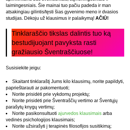
laimingesniais. Šie mainai tuo pačiu padeda ir man
atsakingiau gilintis/tęsti šias gyvenimo meno ir dvasios
studijas. Dėkoju už klausimus ir palaikymą!
AČIŪ!
Tinklaraščio tikslas dalintis tuo ką
bestudijuojant pavyksta rasti
gražiausio Šventraščiuose!
Susisiekite jeigu:
Skaitant tinklaraštį Jums kilo klausimų, norite papildyti,
paprieštarauti ar pakomentuoti;
Norite prisidėti prie vykdomų projektų;
Norite prisidėti prie Šventraščių vertimo ar Šventųjų
parašytų knygų vertimų;
Norite pasikonsultuoti
ajurvedos klausimais
arba
vedinės psichologijos klausimais;
Norite užsirašyti į terapinės filosofijos susitikimą;