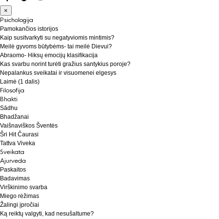
×
Psichologija
Pamokančios istorijos
Kaip susitvarkyti su negatyviomis mintimis?
Meilė gyvoms būtybėms- tai meilė Dievui?
Abraomo- Hiksų emocijų klasifikacija
Kas svarbu norint turėti gražius santykius poroje?
Nepalankus sveikatai ir visuomenei elgesys
Laimė (1 dalis)
Filosofija
Bhakti
Sādhu
Bhadžanai
Vaišnaviškos Šventės
Šri Hit Čaurasi
Tattva Viveka
Sveikata
Ajurveda
Paskaitos
Badavimas
Virškinimo svarba
Miego rėžimas
Žalingi įpročiai
Ką reiktų valgyti, kad nesušaltume?