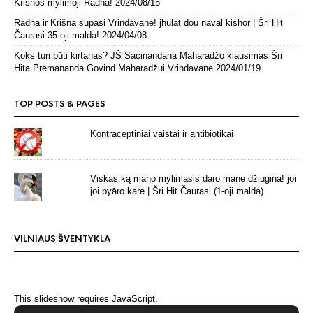
Krišnos mylimoji Radha!
2024/08/15
Radha ir Krišna supasi Vrindavane! jhūlat dou naval kishor | Šri Hit
Čaurasi 35-oji malda!
2024/04/08
Koks turi būti kirtanas? JŠ Sacinandana Maharadžo klausimas Šri
Hita Premananda Govind Maharadžui Vrindavane
2024/01/19
TOP POSTS & PAGES
Kontraceptiniai vaistai ir antibiotikai
Viskas ką mano mylimasis daro mane džiugina! joi
joi pyāro kare | Šri Hit Čaurasi (1-oji malda)
VILNIAUS ŠVENTYKLA
This slideshow requires JavaScript.