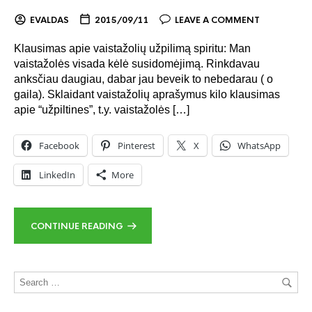
EVALDAS
2015/09/11
LEAVE A COMMENT
Klausimas apie vaistažolių užpilimą spiritu: Man
vaistažolės visada kėlė susidomėjimą. Rinkdavau
anksčiau daugiau, dabar jau beveik to nebedarau ( o
gaila). Sklaidant vaistažolių aprašymus kilo klausimas
apie “užpiltines”, t.y. vaistažolės […]
Facebook
Pinterest
X
WhatsApp
LinkedIn
More
CONTINUE READING