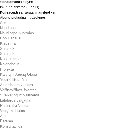
Subalansuota mityba
Imuninė sistema (1 dalis)
Kontraceptiniai vaistai ir antibiotikai
Aborto preliudija ir pasekmės
Apie
Naudinga
Naudingos nuorodos
Populiariausi
Klausimai
Susisiekti
Susisiekti
Konsultacijos
Kalendorius
Projektai
Karvių ir Jaučių Globa
Vedinė literatūra
Ajureda kiekvienam
Vaišnaviškos šventės
Sveikatingumo sistema
Labdaros valgykla
Rathajatra Vilnius
Vedų Institutas
Ačiū
Parama
Konsultacijos