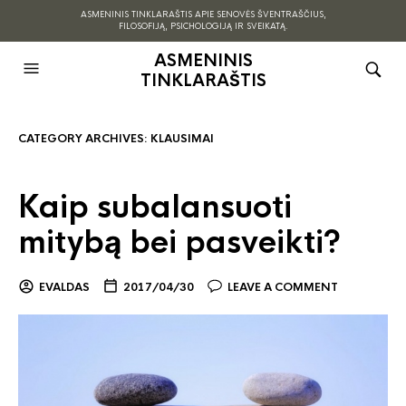
ASMENINIS TINKLARAŠTIS APIE SENOVĖS ŠVENTRAŠČIUS,
FILOSOFIJĄ, PSICHOLOGIJĄ IR SVEIKATĄ.
ASMENINIS
TINKLARAŠTIS
CATEGORY ARCHIVES:
KLAUSIMAI
Kaip subalansuoti
mitybą bei pasveikti?
EVALDAS
2017/04/30
LEAVE A COMMENT