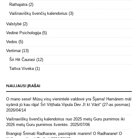
Rathajatra
(2)
Vaišnaviškų švenčių kalendorius
(3)
Valstybė
(2)
Vedinė Psichologija
(5)
Vedos
(5)
Vertimai
(13)
Šri Hit Čaurasi
(12)
Tattva Viveka
(1)
NAUJAUSI ĮRAŠAI
O mano sese! Mūsų visų vienintelė valdovė yra Šjama! Hamāreṃ māī
syāmā jū kau rāja! Śrī Viṭṭhala Vipula Dev Jī kī Vāṇī“ (27-as posmas)
2026/04/14
Vaišnaviškų švenčių kalendorius nuo 2025 metų Guru purnimos iki
2026 metų Guru purnimos šventės.
2025/07/06
Brangioji Šrimati Radharane, pasirūpink manimi! O Radharane! O