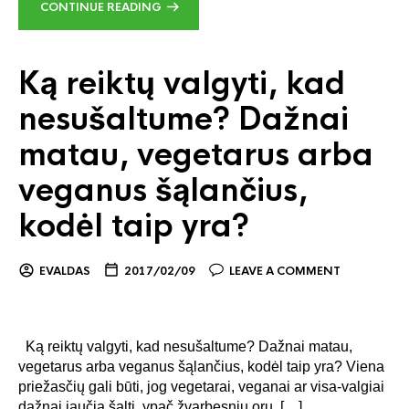
CONTINUE READING
Ką reiktų valgyti, kad
nesušaltume? Dažnai
matau, vegetarus arba
veganus šąlančius,
kodėl taip yra?
EVALDAS
2017/02/09
LEAVE A COMMENT
Ką reiktų valgyti, kad nesušaltume? Dažnai matau,
vegetarus arba veganus šąlančius, kodėl taip yra? Viena
priežasčių gali būti, jog vegetarai, veganai ar visa-valgiai
dažnai jaučia šaltį, ypač žvarbesniu oru, […]