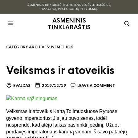
ASMENINIS TINKLARAŠTIS APIE SENOVĖS ŠVENTRAŠČIUS,
FILOSOFIJĄ, PSICHOLOGIJĄ IR SVEIKATĄ.
ASMENINIS
TINKLARAŠTIS
CATEGORY ARCHIVES:
NEMELUOK
Veiksmas ir atoveikis
EVALDAS
2019/12/19
LEAVE A COMMENT
Veiksmas ir atoveikis Kartą Tolimuosiuose Rytuose
gyveno imperatorius. Jis jau buvo senas, todėl
nusprendė, kad atėjo laikas pasirinkti įpėdinį. Užuot
perdavęs imperatoriaus karūną vienam iš savo patarėjų