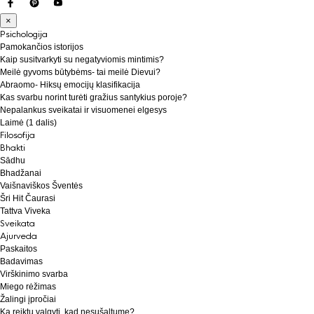
×
Psichologija
Pamokančios istorijos
Kaip susitvarkyti su negatyviomis mintimis?
Meilė gyvoms būtybėms- tai meilė Dievui?
Abraomo- Hiksų emocijų klasifikacija
Kas svarbu norint turėti gražius santykius poroje?
Nepalankus sveikatai ir visuomenei elgesys
Laimė (1 dalis)
Filosofija
Bhakti
Sādhu
Bhadžanai
Vaišnaviškos Šventės
Šri Hit Čaurasi
Tattva Viveka
Sveikata
Ajurveda
Paskaitos
Badavimas
Virškinimo svarba
Miego rėžimas
Žalingi įpročiai
Ką reiktų valgyti, kad nesušaltume?