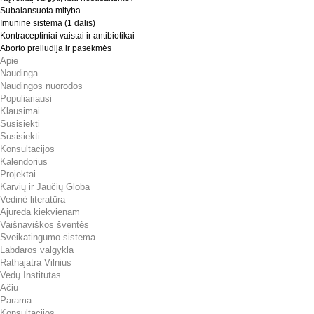
Subalansuota mityba
Imuninė sistema (1 dalis)
Kontraceptiniai vaistai ir antibiotikai
Aborto preliudija ir pasekmės
Apie
Naudinga
Naudingos nuorodos
Populiariausi
Klausimai
Susisiekti
Susisiekti
Konsultacijos
Kalendorius
Projektai
Karvių ir Jaučių Globa
Vedinė literatūra
Ajureda kiekvienam
Vaišnaviškos šventės
Sveikatingumo sistema
Labdaros valgykla
Rathajatra Vilnius
Vedų Institutas
Ačiū
Parama
Konsultacijos