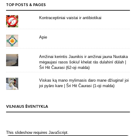
TOP POSTS & PAGES
Kontraceptiniai vaistai ir antibiotikai
Apie
Amžinai kerintis Jaunikis ir amžinai jauna Nuotaka
mėgaujasi rasos šokiu! khelat rās dulahinī dūlah |
Šri Hit Čaurasi (62-oji malda)
Viskas ką mano mylimasis daro mane džiugina! joi
joi pyāro kare | Šri Hit Čaurasi (1-oji malda)
VILNIAUS ŠVENTYKLA
This slideshow requires JavaScript.