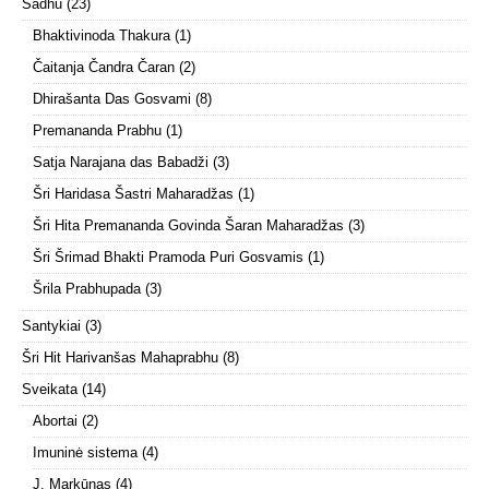
Sādhu
(23)
Bhaktivinoda Thakura
(1)
Čaitanja Čandra Čaran
(2)
Dhirašanta Das Gosvami
(8)
Premananda Prabhu
(1)
Satja Narajana das Babadži
(3)
Šri Haridasa Šastri Maharadžas
(1)
Šri Hita Premananda Govinda Šaran Maharadžas
(3)
Šri Šrimad Bhakti Pramoda Puri Gosvamis
(1)
Šrila Prabhupada
(3)
Santykiai
(3)
Šri Hit Harivanšas Mahaprabhu
(8)
Sveikata
(14)
Abortai
(2)
Imuninė sistema
(4)
J. Markūnas
(4)