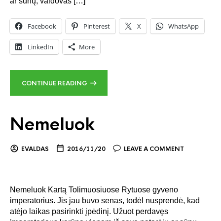
ar sūnų, valdovas […]
Facebook
Pinterest
X
WhatsApp
LinkedIn
More
CONTINUE READING
Nemeluok
EVALDAS
2016/11/20
LEAVE A COMMENT
Nemeluok Kartą Tolimuosiuose Rytuose gyveno
imperatorius. Jis jau buvo senas, todėl nusprendė, kad
atėjo laikas pasirinkti įpėdinį. Užuot perdavęs