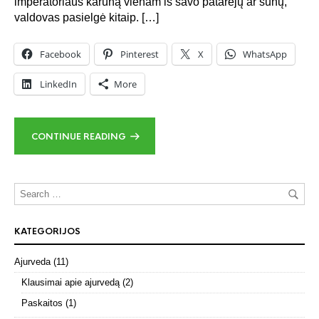
imperatoriaus karūną vienam iš savo patarėjų ar sūnų,
valdovas pasielgė kitaip. […]
Facebook
Pinterest
X
WhatsApp
LinkedIn
More
CONTINUE READING
KATEGORIJOS
Ajurveda
(11)
Klausimai apie ajurvedą
(2)
Paskaitos
(1)