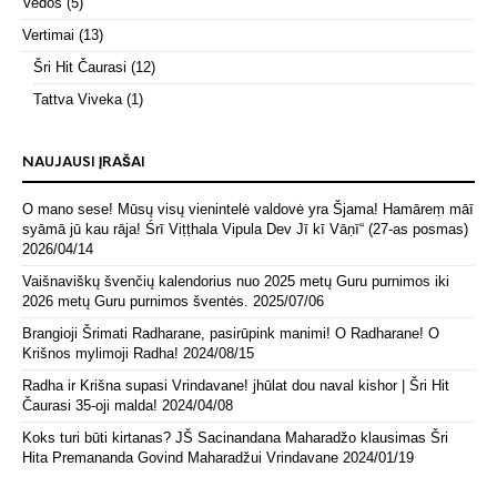
Vedos
(5)
Vertimai
(13)
Šri Hit Čaurasi
(12)
Tattva Viveka
(1)
NAUJAUSI ĮRAŠAI
O mano sese! Mūsų visų vienintelė valdovė yra Šjama! Hamāreṃ māī
syāmā jū kau rāja! Śrī Viṭṭhala Vipula Dev Jī kī Vāṇī“ (27-as posmas)
2026/04/14
Vaišnaviškų švenčių kalendorius nuo 2025 metų Guru purnimos iki
2026 metų Guru purnimos šventės.
2025/07/06
Brangioji Šrimati Radharane, pasirūpink manimi! O Radharane! O
Krišnos mylimoji Radha!
2024/08/15
Radha ir Krišna supasi Vrindavane! jhūlat dou naval kishor | Šri Hit
Čaurasi 35-oji malda!
2024/04/08
Koks turi būti kirtanas? JŠ Sacinandana Maharadžo klausimas Šri
Hita Premananda Govind Maharadžui Vrindavane
2024/01/19