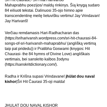
Mahaprabhu poezijos/ maldų rinkinys. Šią knygą sudaro
84 eiliuoti tekstai. Dalinuosi 35-ojo himno apie
transcendentinę meilę lietuvišku vertimu! Jay Vrindavan!
Jay Harivanš!
Verčiau remdamasis Hari-Radhacharan das
(https://sriharivansh.wordpress.com/sri-hit-chaurasi-84-
songs-of-sri-harivansh-mahaprabhu/ (anglišką vertimą
taip pat pridedu)) ir Pratibha Goswami (knygos: Hit
Chaurasi- the 84 hymns of Divine Love) angliškais
vertimais, bei sanskrito kalbos žodynu
(https://sanskritdictionary.com/).
Radha ir Krišna supasi Vrindavane!
jhūlat dou naval
kishor
|Šri Hit Čaurasi 35-oji malda!
JHULAT DOU NAVAL KISHOR