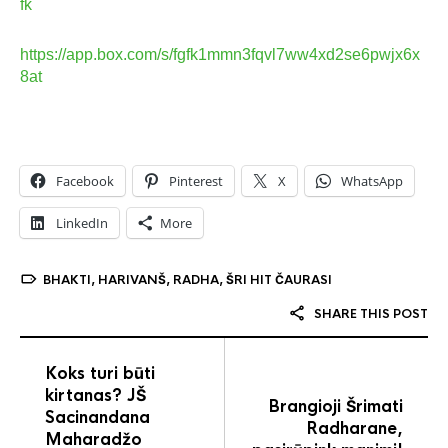
fk
https://app.box.com/s/fgfk1mmn3fqvl7ww4xd2se6pwjx6x
8at
Facebook
Pinterest
X
WhatsApp
LinkedIn
More
BHAKTI
,
HARIVANŠ
,
RADHA
,
ŠRI HIT ČAURASI
SHARE THIS POST
Koks turi būti
kirtanas? JŠ
Brangioji Šrimati
Sacinandana
Radharane,
Maharadžo