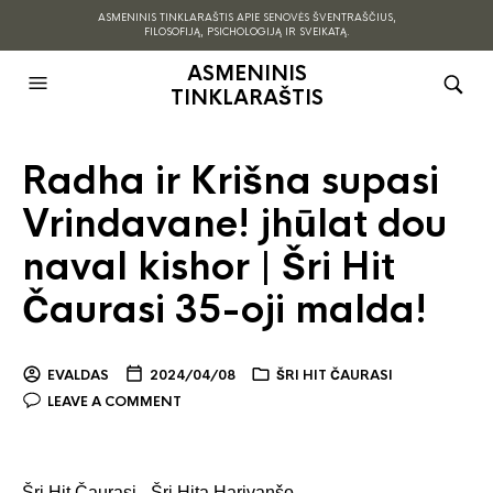
ASMENINIS TINKLARAŠTIS APIE SENOVĖS ŠVENTRAŠČIUS,
FILOSOFIJĄ, PSICHOLOGIJĄ IR SVEIKATĄ.
ASMENINIS
TINKLARAŠTIS
Radha ir Krišna supasi
Vrindavane! jhūlat dou
naval kishor | Šri Hit
Čaurasi 35-oji malda!
EVALDAS
2024/04/08
ŠRI HIT ČAURASI
LEAVE A COMMENT
Šri Hit Čaurasi,- Šri Hita Harivanšo