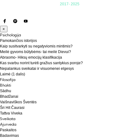
2017- 2025
×
Psichologija
Pamokančios istorijos
Kaip susitvarkyti su negatyviomis mintimis?
Meilė gyvoms būtybėms- tai meilė Dievui?
Abraomo- Hiksų emocijų klasifikacija
Kas svarbu norint turėti gražius santykius poroje?
Nepalankus sveikatai ir visuomenei elgesys
Laimė (1 dalis)
Filosofija
Bhakti
Sādhu
Bhadžanai
Vaišnaviškos Šventės
Šri Hit Čaurasi
Tattva Viveka
Sveikata
Ajurveda
Paskaitos
Badavimas