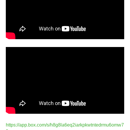
https://app.box.com/s/h8g8la6eq2iarkpkwtntedrmu6omw7