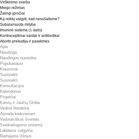
Virškinimo svarba
Miego rėžimas
Žalingi įpročiai
Ką reiktų valgyti, kad nesušaltume?
Subalansuota mityba
Imuninė sistema (1 dalis)
Kontraceptiniai vaistai ir antibiotikai
Aborto preliudija ir pasekmės
Apie
Naudinga
Naudingos nuorodos
Populiariausi
Klausimai
Susisiekti
Susisiekti
Konsultacijos
Kalendorius
Projektai
Karvių ir Jaučių Globa
Vedinė literatūra
Ajureda kiekvienam
Vaišnaviškos šventės
Sveikatingumo sistema
Labdaros valgykla
Rathajatra Vilnius