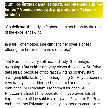
Subtilios širdies dama išsigąsta pagreitėjusio supimo
tempo.* Apimta emocijų Ji priglunda prie Mylimojo
krūtinės.
“So delicate, the lady is frightened in her heart by the rush
of the excellent swing.
In a thrill of emotion, she clings to her lover’s chest,
offering her breasts for a new embrace”.
*Sri Radha is a very soft hearted lady. She enjoys
swinging. (But sakhis are very clever they know Sri Priya
gets afraid becouse of too fast swinging so they start
swinging little faster.) In the beginning Sri Priya becomes
very happy, but suddenly she is afraid and quickly she
embraces her Priyatam. Her breast touches Sri
Priyatam’s chest. (This beautiful glimpse gives lots of
happiness to all the sakhis along with Priyatam. Sri Priya
embraces her Priyatam so tightly that her ornaments are