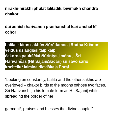
nirakhi-nirakhi phūlat lalitādik, bivimukh chandra
chakor
dai ashīsh harivansh prashanshat kari anchal kī
cchor
Lalita ir kitos sakhės žiūrėdamos į Radha Krišnos
veidus džiaugiasi taip kaip
čakoros paukščiai žiūrintys į mėnulį. Šri
Harivanšas (Hit Sajani/Sačari) su savo sario
krašteliu* laimina dieviškąją Porą!
“Looking on constantly, Lalita and the other sakhis are
overjoyed – chakor birds to the moons ofthose two faces.
Sri Harivansh [in his female form as Hit Sajani] whilst
spreading the border of her
garment*, praises and blesses the divine couple.”