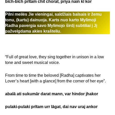
bīch-bīch prītam chit chorat, priya nain kī kor
Pilni meilės Jie vieningai, saldžiais balsais ir žemu
tonu, (kartu) dainuoja.
Karts nuo karto Mylimoji
Radha pavergia savo Mylimojo širdį subtiliai į Jį
pažvelgdama akies krašteliu.
“Full of great love, they sing together in unison in a low
tone and sweet musical voice.
From time to time the beloved [Radha] captivates her
Lover’s heart [with a glance] from the corner of her eye”.
abalā ati sukumār darat mann, var hindor jhakor
pulaki-pulaki prītam urr lāgat, dai nav uraj ankor