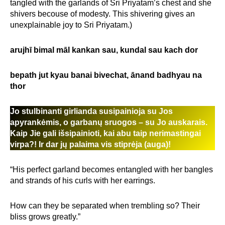
tangled with the garlands of Sri Priyatam’s chest and she
shivers becouse of modesty. This shivering gives an
unexplainable joy to Sri Priyatam.)
arujhī bimal māl kankan sau, kundal sau kach dor
bepath jut kyau banai bivechat, ānand badhyau na
thor
Jo stulbinanti girlianda susipainioja su Jos
apyrankėmis, o garbanų sruogos – su Jo auskarais.
Kaip Jie gali išsipainioti, kai abu taip nerimastingai
virpa?! Ir dar jų palaima vis stiprėja (auga)!
“His perfect garland becomes entangled with her bangles
and strands of his curls with her earrings.
How can they be separated when trembling so? Their
bliss grows greatly.”