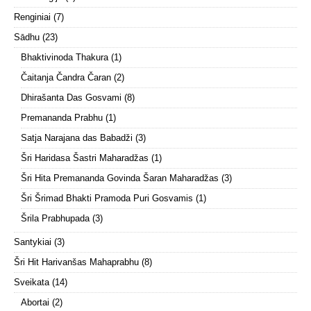
Renginiai
(7)
Sādhu
(23)
Bhaktivinoda Thakura
(1)
Čaitanja Čandra Čaran
(2)
Dhirašanta Das Gosvami
(8)
Premananda Prabhu
(1)
Satja Narajana das Babadži
(3)
Šri Haridasa Šastri Maharadžas
(1)
Šri Hita Premananda Govinda Šaran Maharadžas
(3)
Šri Šrimad Bhakti Pramoda Puri Gosvamis
(1)
Šrila Prabhupada
(3)
Santykiai
(3)
Šri Hit Harivanšas Mahaprabhu
(8)
Sveikata
(14)
Abortai
(2)