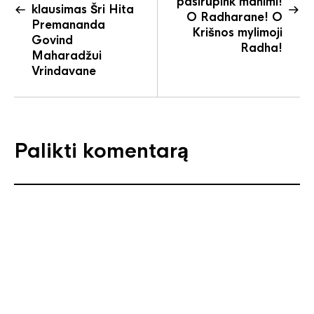
pasirūpink manimi!
klausimas Šri Hita
O Radharane! O
Premananda
Krišnos mylimoji
Govind
Radha!
Maharadžui
Vrindavane
Palikti komentarą