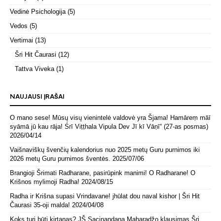
Vedinė Psichologija
(5)
Vedos
(5)
Vertimai
(13)
Šri Hit Čaurasi
(12)
Tattva Viveka
(1)
NAUJAUSI ĮRAŠAI
O mano sese! Mūsų visų vienintelė valdovė yra Šjama! Hamāreṃ māī
syāmā jū kau rāja! Śrī Viṭṭhala Vipula Dev Jī kī Vāṇī“ (27-as posmas)
2026/04/14
Vaišnaviškų švenčių kalendorius nuo 2025 metų Guru purnimos iki
2026 metų Guru purnimos šventės.
2025/07/06
Brangioji Šrimati Radharane, pasirūpink manimi! O Radharane! O
Krišnos mylimoji Radha!
2024/08/15
Radha ir Krišna supasi Vrindavane! jhūlat dou naval kishor | Šri Hit
Čaurasi 35-oji malda!
2024/04/08
Koks turi būti kirtanas? JŠ Sacinandana Maharadžo klausimas Šri