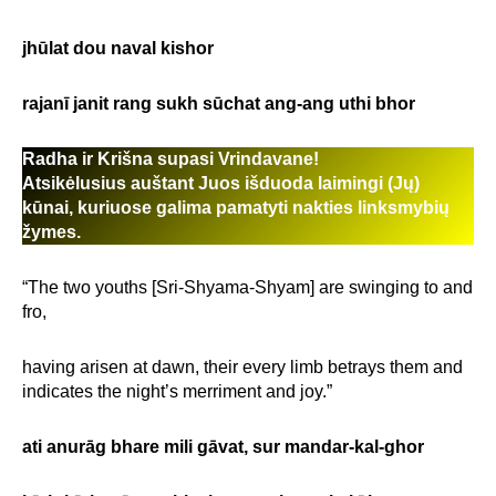
jhūlat dou naval kishor
rajanī janit rang sukh sūchat ang-ang uthi bhor
Radha ir Krišna supasi Vrindavane!
Atsikėlusius auštant Juos išduoda laimingi (Jų)
kūnai, kuriuose galima pamatyti nakties linksmybių
žymes.
“The two youths [Sri-Shyama-Shyam] are swinging to and
fro,
having arisen at dawn, their every limb betrays them and
indicates the night’s merriment and joy.”
ati anurāg bhare mili gāvat, sur mandar-kal-ghor