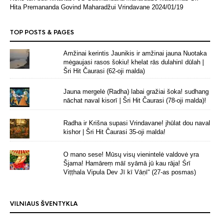
Hita Premananda Govind Maharadžui Vrindavane
2024/01/19
TOP POSTS & PAGES
Amžinai kerintis Jaunikis ir amžinai jauna Nuotaka
mėgaujasi rasos šokiu! khelat rās dulahinī dūlah |
Šri Hit Čaurasi (62-oji malda)
Jauna mergelė (Radha) labai gražiai šoka! sudhang
nāchat naval kisorī | Šri Hit Čaurasi (78-oji malda)!
Radha ir Krišna supasi Vrindavane! jhūlat dou naval
kishor | Šri Hit Čaurasi 35-oji malda!
O mano sese! Mūsų visų vienintelė valdovė yra
Šjama! Hamāreṃ māī syāmā jū kau rāja! Śrī
Viṭṭhala Vipula Dev Jī kī Vāṇī“ (27-as posmas)
VILNIAUS ŠVENTYKLA