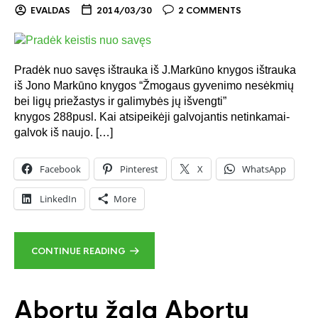
EVALDAS
2014/03/30
2 COMMENTS
Pradėk nuo savęs ištrauka iš J.Markūno knygos ištrauka
iš Jono Markūno knygos “Žmogaus gyvenimo nesėkmių
bei ligų priežastys ir galimybės jų išvengti”
knygos 288pusl. Kai atsipeikėji galvojantis netinkamai-
galvok iš naujo. […]
Facebook
Pinterest
X
WhatsApp
LinkedIn
More
CONTINUE READING
Abortų žala Abortų