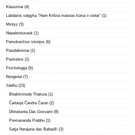
Klausimai
(4)
Labdaros valgyka "Harė Krišna maistas kūnui ir sielai"
(1)
Mintys
(3)
Nepaleistuvauk
(1)
Pamokančios istorijos
(6)
Pasidalinimai
(1)
Paskaitos
(2)
Psichologija
(5)
Renginiai
(7)
Sādhu
(23)
Bhaktivinoda Thakura
(1)
Čaitanja Čandra Čaran
(2)
Dhirašanta Das Gosvami
(8)
Premananda Prabhu
(1)
Satja Narajana das Babadži
(3)