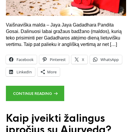
Vaišnaviška malda – Jaya Jaya Gadadhara Pandita
Gosai. Dalinuosi labai gražaus badžano (maldos), kurią
teko prisiminti per Gadadharos atėjimo dieną lietuvišku
vertimu. Taip pat palieku ir anglišką vertimą ar net […]
Facebook
Pinterest
X
WhatsApp
LinkedIn
More
CONTINUE READING
Kaip įveikti žalingus
įpročius su Ajurveda?