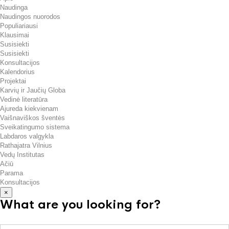
Naudinga
Naudingos nuorodos
Populiariausi
Klausimai
Susisiekti
Susisiekti
Konsultacijos
Kalendorius
Projektai
Karvių ir Jaučių Globa
Vedinė literatūra
Ajureda kiekvienam
Vaišnaviškos šventės
Sveikatingumo sistema
Labdaros valgykla
Rathajatra Vilnius
Vedų Institutas
Ačiū
Parama
Konsultacijos
×
What are you looking for?