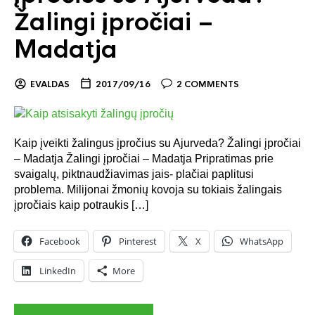
Žalingi įpročiai –
Madatja
EVALDAS
2017/09/16
2 COMMENTS
Kaip įveikti žalingus įpročius su Ajurveda? Žalingi įpročiai
– Madatja Žalingi įpročiai – Madatja Pripratimas prie
svaigalų, piktnaudžiavimas jais- plačiai paplitusi
problema. Milijonai žmonių kovoja su tokiais žalingais
įpročiais kaip potraukis […]
Facebook
Pinterest
X
WhatsApp
LinkedIn
More