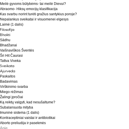
Meilė gyvoms būtybėms- tai meilė Dievui?
Abraomo- Hiksų emocijų klasifikacija
Kas svarbu norint turėti gražius santykius poroje?
Nepalankus sveikatai ir visuomenei elgesys
Laimė (1 dalis)
Filosofija
Bhakti
Sādhu
Bhadžanai
Vaišnaviškos Šventės
Šri Hit Čaurasi
Tattva Viveka
Sveikata
Ajurveda
Paskaitos
Badavimas
Virškinimo svarba
Miego rėžimas
Žalingi įpročiai
Ką reiktų valgyti, kad nesušaltume?
Subalansuota mityba
Imuninė sistema (1 dalis)
Kontraceptiniai vaistai ir antibiotikai
Aborto preliudija ir pasekmės
Apie