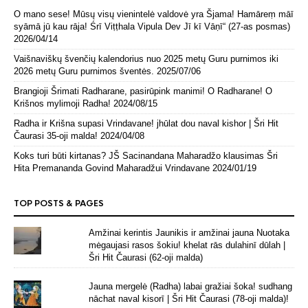
O mano sese! Mūsų visų vienintelė valdovė yra Šjama! Hamāreṃ māī
syāmā jū kau rāja! Śrī Viṭṭhala Vipula Dev Jī kī Vāṇī“ (27-as posmas)
2026/04/14
Vaišnaviškų švenčių kalendorius nuo 2025 metų Guru purnimos iki
2026 metų Guru purnimos šventės.
2025/07/06
Brangioji Šrimati Radharane, pasirūpink manimi! O Radharane! O
Krišnos mylimoji Radha!
2024/08/15
Radha ir Krišna supasi Vrindavane! jhūlat dou naval kishor | Šri Hit
Čaurasi 35-oji malda!
2024/04/08
Koks turi būti kirtanas? JŠ Sacinandana Maharadžo klausimas Šri
Hita Premananda Govind Maharadžui Vrindavane
2024/01/19
TOP POSTS & PAGES
Amžinai kerintis Jaunikis ir amžinai jauna Nuotaka
mėgaujasi rasos šokiu! khelat rās dulahinī dūlah |
Šri Hit Čaurasi (62-oji malda)
Jauna mergelė (Radha) labai gražiai šoka! sudhang
nāchat naval kisorī | Šri Hit Čaurasi (78-oji malda)!