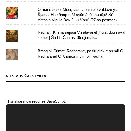
O mano sese! Mūsų visų vienintelė valdovė yra
Šjama! Hamāreṃ māī syāmā jū kau rāja! Śrī
Viṭṭhala Vipula Dev Jī kī Vāṇī“ (27-as posmas)
Radha ir Krišna supasi Vrindavane! jhūlat dou naval
kishor | Šri Hit Čaurasi 35-oji malda!
Brangioji Šrimati Radharane, pasirūpink manimi! O
Radharane! O Krišnos mylimoji Radha!
VILNIAUS ŠVENTYKLA
This slideshow requires JavaScript.