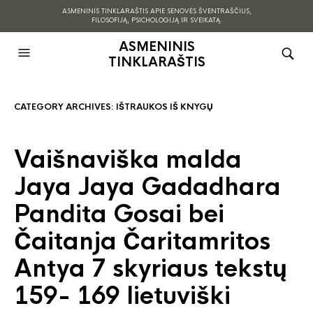
ASMENINIS TINKLARAŠTIS APIE SENOVĖS ŠVENTRAŠČIUS,
FILOSOFIJĄ, PSICHOLOGIJĄ IR SVEIKATĄ.
ASMENINIS
TINKLARAŠTIS
CATEGORY ARCHIVES:
IŠTRAUKOS IŠ KNYGŲ
Vaišnaviška malda
Jaya Jaya Gadadhara
Pandita Gosai bei
Čaitanja Čaritamritos
Antya 7 skyriaus tekstų
159- 169 lietuviški