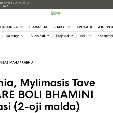
 SENOVĖS ŠVENTRAŠČIUS,
VEIKATĄ.
CHOLOGIJA
FILOSOFIJA
BHAKTI
SVEIKATA
AJURVED
Naudinga
Susisiekti
Projektai
Ačiū
Konsultaci
VANŠAS MAHAPRABHU
nia, Mylimasis Tave
YARE BOLI BHAMINI
asi (2-oji malda)