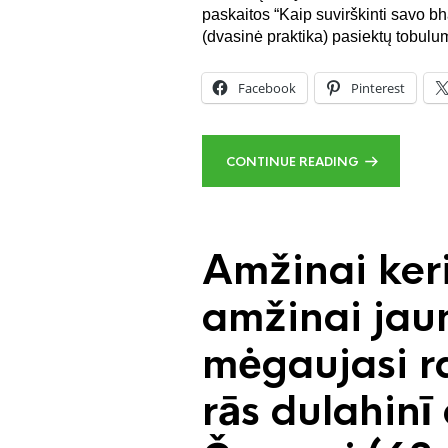
paskaitos “Kaip suvirškinti savo 
(dvasinė praktika) pasiektų tobulu
Facebook
Pinterest
CONTINUE READING
Amžinai keri
amžinai ja
mėgaujasi ra
rās dulahinī 