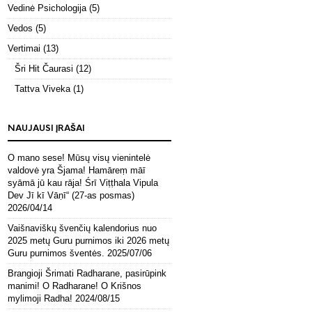
Vedinė Psichologija
(5)
Vedos
(5)
Vertimai
(13)
Šri Hit Čaurasi
(12)
Tattva Viveka
(1)
NAUJAUSI ĮRAŠAI
O mano sese! Mūsų visų vienintelė
valdovė yra Šjama! Hamāreṃ māī
syāmā jū kau rāja! Śrī Viṭṭhala Vipula
Dev Jī kī Vāṇī“ (27-as posmas)
2026/04/14
Vaišnaviškų švenčių kalendorius nuo
2025 metų Guru purnimos iki 2026 metų
Guru purnimos šventės.
2025/07/06
Brangioji Šrimati Radharane, pasirūpink
manimi! O Radharane! O Krišnos
mylimoji Radha!
2024/08/15