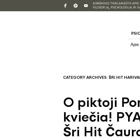
ASMENINIS TINKLARAŠTIS APIE
FILOSOFIJĄ, PSICHOLOGIJĄ IR S
PSI
Apie
CATEGORY ARCHIVES:
ŠRI HIT HARI
O piktoji Po
kviečia! P
Šri Hit Čaur