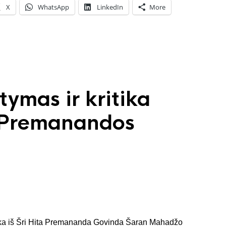
X
WhatsApp
LinkedIn
More
ymas ir kritika
š Premanandos
auka iš Šri Hita Premananda Govinda Šaran Mahadžo