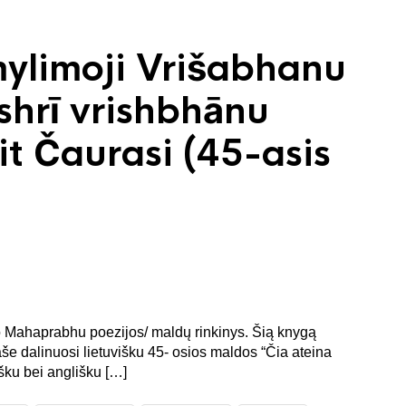
mylimoji Vrišabhanu
shrī vrishbhānu
Hit Čaurasi (45-asis
šo Mahaprabhu poezijos/ maldų rinkinys. Šią knygą
raše dalinuosi lietuvišku 45- osios maldos “Čia ateina
šku bei anglišku […]