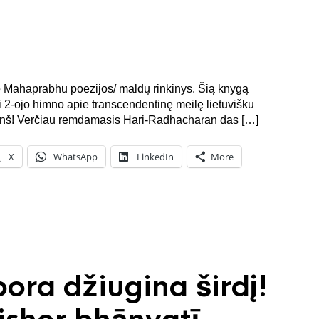
šo Mahaprabhu poezijos/ maldų rinkinys. Šią knygą
si 2-ojo himno apie transcendentinę meilę lietuvišku
vanš! Verčiau remdamasis Hari-Radhacharan das […]
X
WhatsApp
LinkedIn
More
pora džiugina širdį!