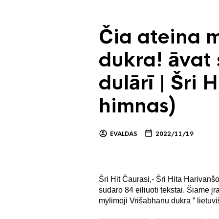
Čia ateina 
dukra! āvat 
dulārī | Šri 
himnas)
EVALDAS
2022/11/19
Šri Hit Čaurasi,- Šri Hita Harivan
sudaro 84 eiliuoti tekstai. Šiame į
mylimoji Vrišabhanu dukra ” lietuvi