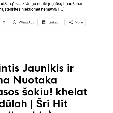
bhadžaną” <…> “Jeigu norite jog jūsų bhadžanas
mą stenkitės niekuomet nematyti/ […]
X
WhatsApp
LinkedIn
More
ntis Jaunikis ir
una Nuotaka
sos šokiu! khelat
dūlah | Šri Hit