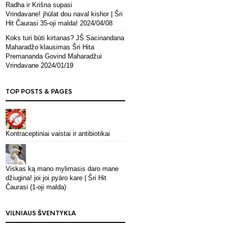
Radha ir Krišna supasi
Vrindavane! jhūlat dou naval kishor | Šri
Hit Čaurasi 35-oji malda!
2024/04/08
Koks turi būti kirtanas? JŠ Sacinandana
Maharadžo klausimas Šri Hita
Premananda Govind Maharadžui
Vrindavane
2024/01/19
TOP POSTS & PAGES
Kontraceptiniai vaistai ir antibiotikai
Viskas ką mano mylimasis daro mane
džiugina! joi joi pyāro kare | Šri Hit
Čaurasi (1-oji malda)
VILNIAUS ŠVENTYKLA