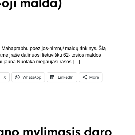
oji malda)
šo Mahaprabhu poezijos-himnų/ maldų rinkinys. Šią
iame įraše dalinuosi lietuvišku 62- tosios maldos
nai jauna Nuotaka mėgaujasi rasos […]
X
WhatsApp
LinkedIn
More
ano mylimasis daro