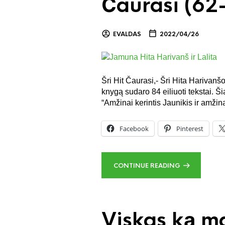
Čaurasi (62-
EVALDAS
2022/04/26
Šri Hit Čaurasi,- Šri Hita Harivan
knygą sudaro 84 eiliuoti tekstai. Š
“Amžinai kerintis Jaunikis ir amži
Facebook
Pinterest
CONTINUE READING
Viskas ką m