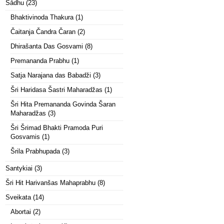
Sādhu
(23)
Bhaktivinoda Thakura
(1)
Čaitanja Čandra Čaran
(2)
Dhirašanta Das Gosvami
(8)
Premananda Prabhu
(1)
Satja Narajana das Babadži
(3)
Šri Haridasa Šastri Maharadžas
(1)
Šri Hita Premananda Govinda Šaran
Maharadžas
(3)
Šri Šrimad Bhakti Pramoda Puri
Gosvamis
(1)
Šrila Prabhupada
(3)
Santykiai
(3)
Šri Hit Harivanšas Mahaprabhu
(8)
Sveikata
(14)
Abortai
(2)