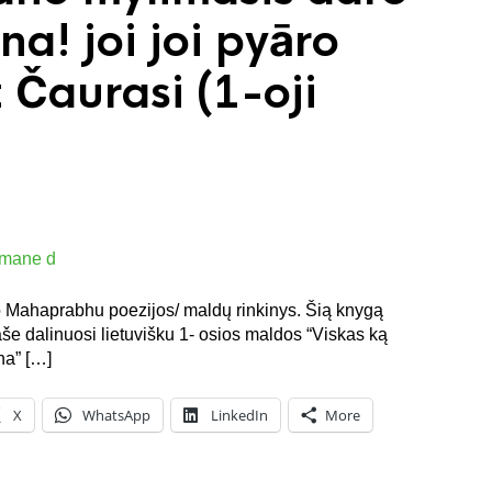
a! joi joi pyāro
t Čaurasi (1-oji
šo Mahaprabhu poezijos/ maldų rinkinys. Šią knygą
raše dalinuosi lietuvišku 1- osios maldos “Viskas ką
na” […]
X
WhatsApp
LinkedIn
More