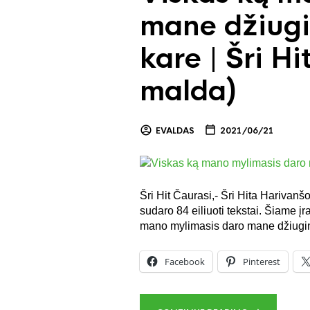
mane džiugin
kare | Šri Hi
malda)
EVALDAS
2021/06/21
Šri Hit Čaurasi,- Šri Hita Harivan
sudaro 84 eiliuoti tekstai. Šiame į
mano mylimasis daro mane džiugi
Facebook
Pinterest