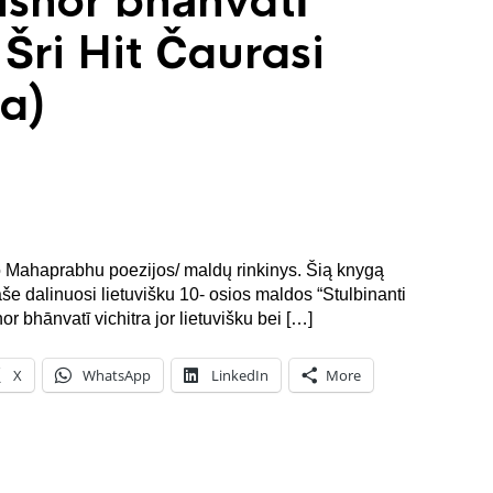
ishor bhānvatī
| Šri Hit Čaurasi
a)
šo Mahaprabhu poezijos/ maldų rinkinys. Šią knygą
aše dalinuosi lietuvišku 10- osios maldos “Stulbinanti
or bhānvatī vichitra jor lietuvišku bei […]
X
WhatsApp
LinkedIn
More