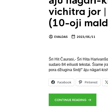
āju nāgarī-k
vichitra jor 
(10-oji mald
EVALDAS
2023/05/11
Šri Hit Čaurasi,- Šri Hita Harivan
sudaro 84 eiliuoti tekstai. Šiame įr
pora džiugina širdį!” āju nāgarī-kish
Facebook
Pinterest
CONTINUE READING