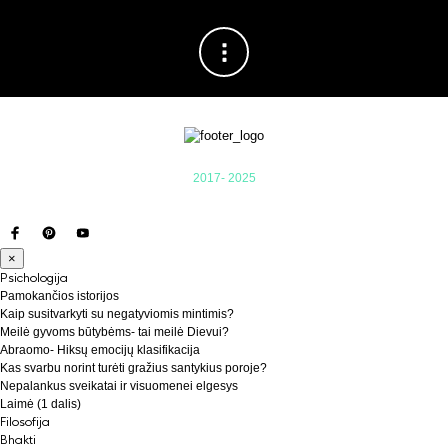
2017- 2025
×
Psichologija
Pamokančios istorijos
Kaip susitvarkyti su negatyviomis mintimis?
Meilė gyvoms būtybėms- tai meilė Dievui?
Abraomo- Hiksų emocijų klasifikacija
Kas svarbu norint turėti gražius santykius poroje?
Nepalankus sveikatai ir visuomenei elgesys
Laimė (1 dalis)
Filosofija
Bhakti