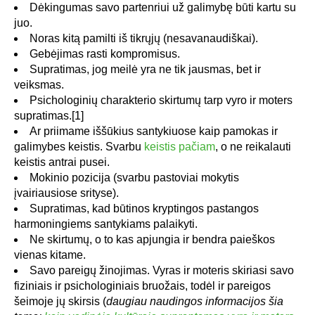
Dėkingumas savo partenriui už galimybę būti kartu su
juo.
Noras kitą pamilti iš tikrųjų (nesavanaudiškai).
Gebėjimas rasti kompromisus.
Supratimas, jog meilė yra ne tik jausmas, bet ir
veiksmas.
Psichologinių charakterio skirtumų tarp vyro ir moters
supratimas.[1]
Ar priimame iššūkius santykiuose kaip pamokas ir
galimybes keistis. Svarbu
keistis pačiam
, o ne reikalauti
keistis antrai pusei.
Mokinio pozicija (svarbu pastoviai mokytis
įvairiausiose srityse).
Supratimas, kad būtinos kryptingos pastangos
harmoningiems santykiams palaikyti.
Ne skirtumų, o to kas apjungia ir bendra paieškos
vienas kitame.
Savo pareigų žinojimas. Vyras ir moteris skiriasi savo
fiziniais ir psichologiniais bruožais, todėl ir pareigos
šeimoje jų skirsis (
daugiau naudingos informacijos šia