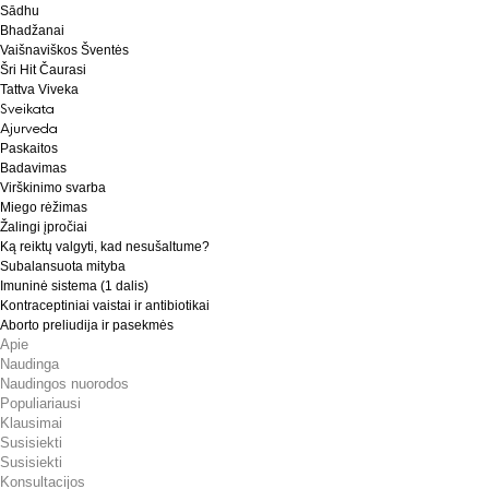
Sādhu
Bhadžanai
Vaišnaviškos Šventės
Šri Hit Čaurasi
Tattva Viveka
Sveikata
Ajurveda
Paskaitos
Badavimas
Virškinimo svarba
Miego rėžimas
Žalingi įpročiai
Ką reiktų valgyti, kad nesušaltume?
Subalansuota mityba
Imuninė sistema (1 dalis)
Kontraceptiniai vaistai ir antibiotikai
Aborto preliudija ir pasekmės
Apie
Naudinga
Naudingos nuorodos
Populiariausi
Klausimai
Susisiekti
Susisiekti
Konsultacijos