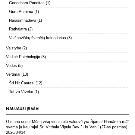
Gadadhara Panditas
(1)
Guru Purnima
(1)
Narasimhadeva
(1)
Rathajatra
(2)
Vaišnaviškų švenčių kalendorius
(3)
Valstybė
(2)
Vedinė Psichologija
(5)
Vedos
(5)
Vertimai
(13)
Šri Hit Čaurasi
(12)
Tattva Viveka
(1)
NAUJAUSI ĮRAŠAI
O mano sese! Mūsų visų vienintelė valdovė yra Šjama! Hamāreṃ māī
syāmā jū kau rāja! Śrī Viṭṭhala Vipula Dev Jī kī Vāṇī“ (27-as posmas)
2026/04/14