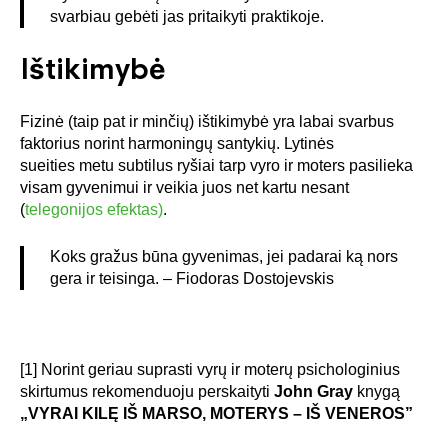
svarbiau gebėti jas pritaikyti praktikoje.
Ištikimybė
Fizinė (taip pat ir minčių) ištikimybė yra labai svarbus
faktorius norint harmoningų santykių. Lytinės
sueities
metu subtilus ryšiai tarp vyro ir moters pasilieka
visam gyvenimui ir veikia juos net kartu nesant
(
telegonijos efektas)
.
Koks gražus būna gyvenimas, jei padarai ką nors
gera ir teisinga. –
Fiodoras
Dostojevskis
[1] Norint geriau suprasti vyrų ir moterų psichologinius
skirtumus rekomenduoju perskaityti
John Gray
knygą
„VYRAI KILĘ IŠ MARSO, MOTERYS – IŠ VENEROS”