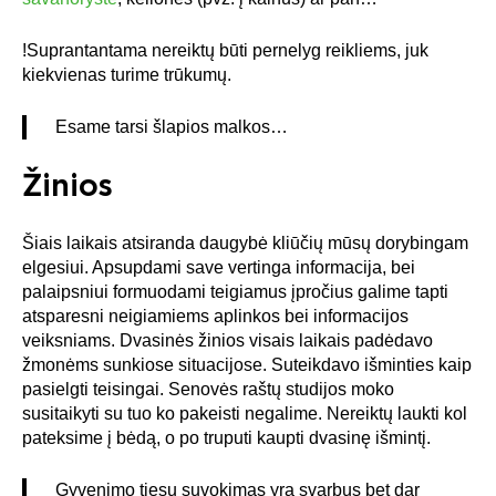
!
Suprantantama
nereiktų būti pernelyg reikliems, juk
kiekvienas turime trūkumų.
Esame tarsi šlapios malkos…
Žinios
Šiais laikais atsiranda daugybė kliūčių mūsų dorybingam
elgesiui
. Apsupdami save vertinga informacija, bei
palaipsniui formuodami teigiamus įpročius galime tapti
atsparesni neigiamiems aplinkos bei informacijos
veiksniams. Dvasinės žinios visais laikais padėdavo
žmonėms sunkiose situacijose. Suteikdavo išminties kaip
pasielgti teisingai. Senovės raštų studijos moko
susitaikyti su tuo ko pakeisti negalime. Nereiktų laukti kol
pateksime į bėdą, o po truputi kaupti dvasinę išmintį.
Gyvenimo tiesų suvokimas yra svarbus bet dar