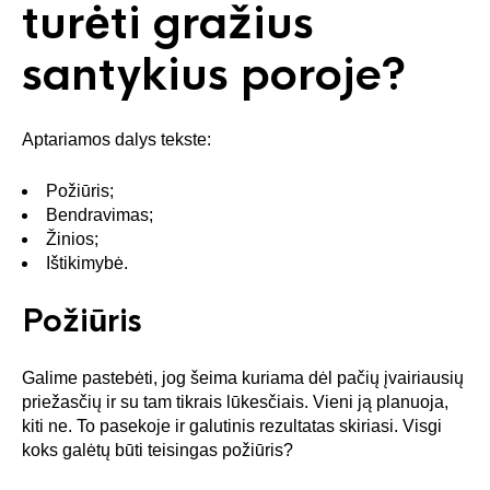
turėti gražius
santykius poroje?
Aptariamos dalys tekste:
Požiūris;
Bendravimas;
Žinios;
Ištikimybė.
Požiūris
Galime pastebėti, jog šeima kuriama dėl pačių įvairiausių
priežasčių ir su tam tikrais lūkesčiais. Vieni ją planuoja,
kiti ne. To pasekoje ir galutinis rezultatas skiriasi. Visgi
koks galėtų būti teisingas požiūris?