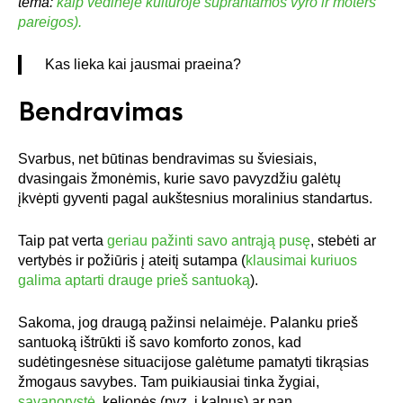
tema:
kaip vedinėje kultūroje suprantamos vyro ir moters
pareigos).
Kas lieka kai jausmai praeina?
Bendravimas
Svarbus, net būtinas bendravimas su šviesiais,
dvasingais žmonėmis, kurie savo pavyzdžiu galėtų
įkvėpti gyventi pagal aukštesnius moralinius standartus.
Taip pat verta
geriau pažinti savo antrąją pusę
, stebėti ar
vertybės ir požiūris į ateitį sutampa (
klausimai kuriuos
galima aptarti drauge prieš santuoką
).
Sakoma, jog draugą pažinsi nelaimėje. Palanku prieš
santuoką ištrūkti iš savo komforto zonos, kad
sudėtingesnėse situacijose galėtume pamatyti tikrąsias
žmogaus savybes. Tam puikiausiai tinka žygiai,
savanorystė
, kelionės (pvz. į kalnus) ar pan…