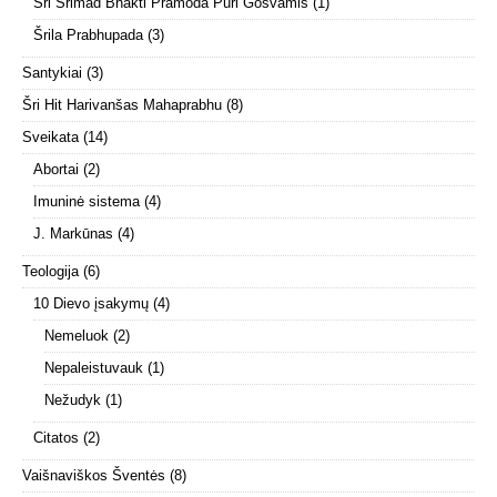
Šri Šrimad Bhakti Pramoda Puri Gosvamis
(1)
Šrila Prabhupada
(3)
Santykiai
(3)
Šri Hit Harivanšas Mahaprabhu
(8)
Sveikata
(14)
Abortai
(2)
Imuninė sistema
(4)
J. Markūnas
(4)
Teologija
(6)
10 Dievo įsakymų
(4)
Nemeluok
(2)
Nepaleistuvauk
(1)
Nežudyk
(1)
Citatos
(2)
Vaišnaviškos Šventės
(8)