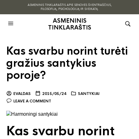
ASMENINIS TINKLARAŠTIS APIE SENOVĖS ŠVENTRAŠČIUS,
FILOSOFIJĄ, PSICHOLOGIJĄ IR SVEIKATĄ.
ASMENINIS
TINKLARAŠTIS
Kas svarbu norint turėti
gražius santykius
poroje?
EVALDAS
2015/05/24
SANTYKIAI
LEAVE A COMMENT
Kas svarbu norint