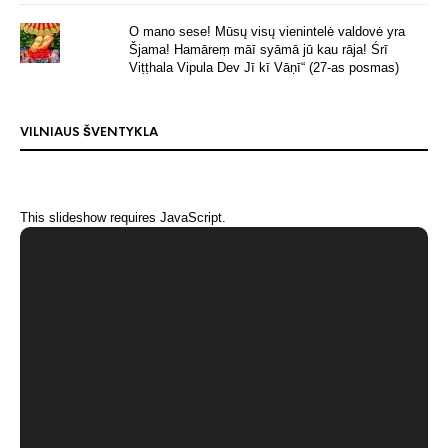
O mano sese! Mūsų visų vienintelė valdovė yra
Šjama! Hamāreṃ māī syāmā jū kau rāja! Śrī
Viṭṭhala Vipula Dev Jī kī Vāṇī“ (27-as posmas)
VILNIAUS ŠVENTYKLA
This slideshow requires JavaScript.