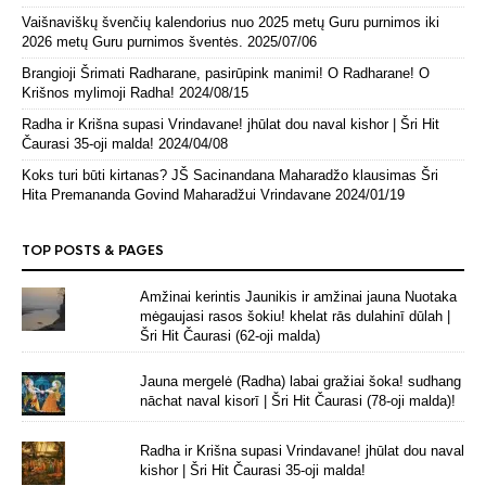
Vaišnaviškų švenčių kalendorius nuo 2025 metų Guru purnimos iki
2026 metų Guru purnimos šventės.
2025/07/06
Brangioji Šrimati Radharane, pasirūpink manimi! O Radharane! O
Krišnos mylimoji Radha!
2024/08/15
Radha ir Krišna supasi Vrindavane! jhūlat dou naval kishor | Šri Hit
Čaurasi 35-oji malda!
2024/04/08
Koks turi būti kirtanas? JŠ Sacinandana Maharadžo klausimas Šri
Hita Premananda Govind Maharadžui Vrindavane
2024/01/19
TOP POSTS & PAGES
Amžinai kerintis Jaunikis ir amžinai jauna Nuotaka
mėgaujasi rasos šokiu! khelat rās dulahinī dūlah |
Šri Hit Čaurasi (62-oji malda)
Jauna mergelė (Radha) labai gražiai šoka! sudhang
nāchat naval kisorī | Šri Hit Čaurasi (78-oji malda)!
Radha ir Krišna supasi Vrindavane! jhūlat dou naval
kishor | Šri Hit Čaurasi 35-oji malda!