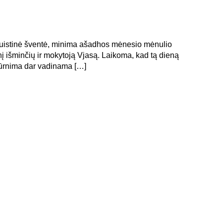
uistinė šventė, minima ašadhos mėnesio mėnulio
inį išminčių ir mokytoją Vjasą. Laikoma, kad tą dieną
pūrnima dar vadinama […]