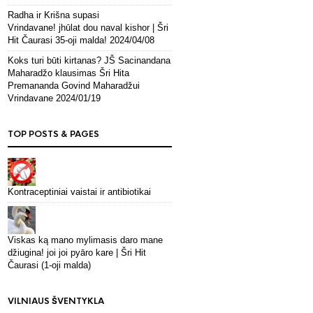
Radha ir Krišna supasi
Vrindavane! jhūlat dou naval kishor | Šri
Hit Čaurasi 35-oji malda!
2024/04/08
Koks turi būti kirtanas? JŠ Sacinandana
Maharadžo klausimas Šri Hita
Premananda Govind Maharadžui
Vrindavane
2024/01/19
TOP POSTS & PAGES
Kontraceptiniai vaistai ir antibiotikai
Viskas ką mano mylimasis daro mane
džiugina! joi joi pyāro kare | Šri Hit
Čaurasi (1-oji malda)
VILNIAUS ŠVENTYKLA