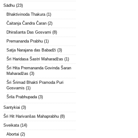
Sādhu
(23)
Bhaktivinoda Thakura
(1)
Čaitanja Čandra Čaran
(2)
Dhirašanta Das Gosvami
(8)
Premananda Prabhu
(1)
Satja Narajana das Babadži
(3)
Šri Haridasa Šastri Maharadžas
(1)
Šri Hita Premananda Govinda Šaran
Maharadžas
(3)
Šri Šrimad Bhakti Pramoda Puri
Gosvamis
(1)
Šrila Prabhupada
(3)
Santykiai
(3)
Šri Hit Harivanšas Mahaprabhu
(8)
Sveikata
(14)
Abortai
(2)