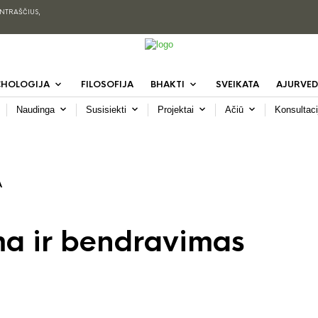
ENTRAŠČIUS,
CHOLOGIJA
FILOSOFIJA
BHAKTI
SVEIKATA
AJURVED
Naudinga
Susisiekti
Projektai
Ačiū
Konsultaci
A
a ir bendravimas