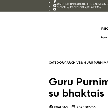
ASMENINIS TINKLARAŠTIS APIE SENOVĖS ŠV
FILOSOFIJĄ, PSICHOLOGIJĄ IR SVEIKATĄ.
PSI
Apie
CATEGORY ARCHIVES:
GURU PURNIM
Guru Purnim
su bhaktais
EVALDAS
2020/07/06