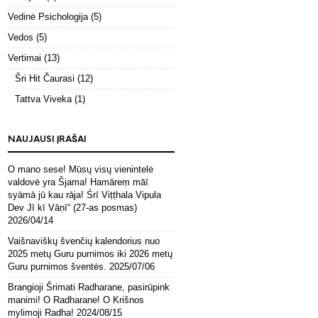
Vedinė Psichologija
(5)
Vedos
(5)
Vertimai
(13)
Šri Hit Čaurasi
(12)
Tattva Viveka
(1)
NAUJAUSI ĮRAŠAI
O mano sese! Mūsų visų vienintelė
valdovė yra Šjama! Hamāreṃ māī
syāmā jū kau rāja! Śrī Viṭṭhala Vipula
Dev Jī kī Vāṇī“ (27-as posmas)
2026/04/14
Vaišnaviškų švenčių kalendorius nuo
2025 metų Guru purnimos iki 2026 metų
Guru purnimos šventės.
2025/07/06
Brangioji Šrimati Radharane, pasirūpink
manimi! O Radharane! O Krišnos
mylimoji Radha!
2024/08/15