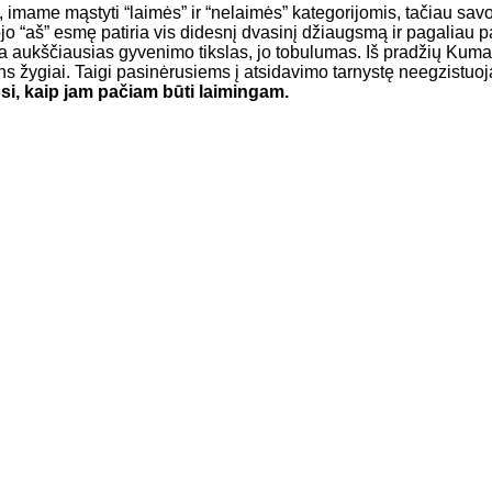
imame mąstyti “laimės” ir “nelaimės” kategorijomis, tačiau s
“aš” esmę patiria vis didesnį dvasinį džiaugsmą ir pagaliau pa
a aukščiausias gyvenimo tikslas, jo tobulumas. Iš pradžių Kumara
 žygiai. Taigi pasinėrusiems į atsidavimo tarnystę neegzistuoja 
osi, kaip jam pačiam būti laimingam.