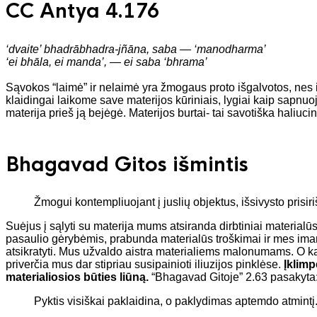
CC Antya 4.176
‘dvaite’ bhadrābhadra-jñāna, saba — ‘manodharma’
‘ei bhāla, ei manda’, — ei saba ‘bhrama’
Sąvokos “laimė” ir nelaimė yra žmogaus proto išgalvotos, nes ir 
klaidingai laikome save materijos kūriniais, lygiai kaip sapnu
materija prieš ją bejėgė. Materijos burtai- tai savotiška haliuci
Bhagavad Gitos išmintis
Žmogui kontempliuojant į juslių objektus, išsivysto prisi
Suėjus į sąlyti su materija mums atsiranda dirbtiniai materialūs
pasaulio gėrybėmis, prabunda materialūs troškimai ir mes ima
atsikratyti. Mus užvaldo aistra materialiems malonumams. O ka
priverčia mus dar stipriau susipainioti iliuzijos pinklėse.
Įklimp
materialiosios būties liūną.
“Bhagavad Gitoje” 2.63 pasakyta
Pyktis visiškai paklaidina, o paklydimas aptemdo atmintį. 