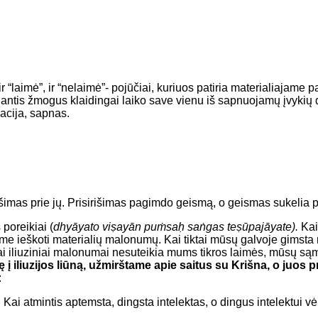
“laimė”, ir “nelaimė”- pojūčiai, kuriuos patiria materialiajame p
ojantis žmogus klaidingai laiko save vienu iš sapnuojamų įvykių 
nacija, sapnas.
rišimas prie jų. Prisirišimas pagimdo geismą, o geismas sukelia p
 poreikiai (
dhyāyato viṣayān puṁsaḥ saṅgas teṣūpajāyate).
Kai
me ieškoti materialių malonumų. Kai tiktai mūsų galvoje gimst
i iliuziniai malonumai nesuteikia mums tikros laimės, mūsų sąm
ę į iliuzijos liūną, užmirštame apie saitus su Krišna, o juos
:
Kai atmintis aptemsta, dingsta intelektas, o dingus intelektui vė