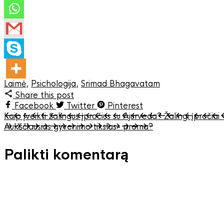
Laimė
,
Psichologija
,
Srimad Bhagavatam
Share this post
Facebook
Twitter
Pinterest
Kaip įveikti žalingus įpročius su Ajurveda? Žalingi įproči
Aukščiausias gyvenimo tikslas- prema?
Palikti komentarą