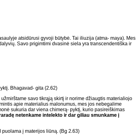
asaulyje atsidūrusi gyvoji būtybė. Tai iliuzija (atma- maya). Mes
dalyvių. Savo prigimtimi dvasinė siela yra transcendentiška ir
yktį. Bhagavad- gita (2.62)
 užmirštame savo tikrąją skirtį ir norime džiaugtis materialiojo
a mintis apie materialius malonumus, mes jos nebegalime
onė sukuria dar viena chimerą- pyktį, kurio pasireiškimas
 praradę netenkame intelekto ir dar giliau smunkame į
l puolama į materijos liūną. (Bg 2.63)