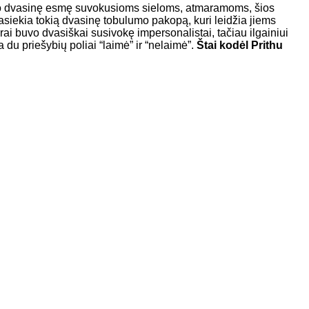
avo dvasinę esmę suvokusioms sieloms, atmaramoms, šios
siekia tokią dvasinę tobulumo pakopą, kuri leidžia jiems
i buvo dvasiškai susivokę impersonalistai, tačiau ilgainiui
du priešybių poliai “laimė” ir “nelaimė”.
Štai kodėl Prithu