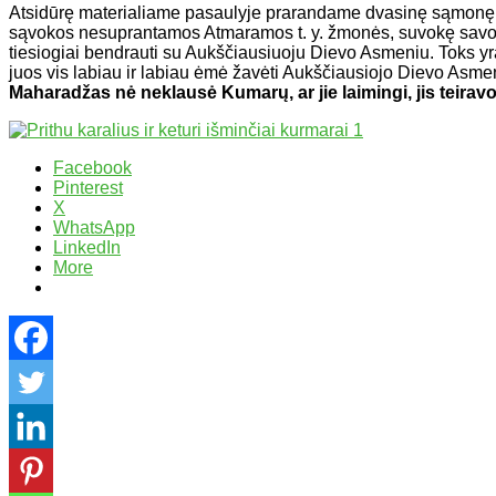
Atsidūrę materialiame pasaulyje prarandame dvasinę sąmonę, 
sąvokos nesuprantamos Atmaramos t. y. žmonės, suvokę savojo 
tiesiogiai bendrauti su Aukščiausiuoju Dievo Asmeniu. Toks yr
juos vis labiau ir labiau ėmė žavėti Aukščiausiojo Dievo Asmens
Maharadžas nė neklausė Kumarų, ar jie laimingi, jis teirav
Facebook
Pinterest
X
WhatsApp
LinkedIn
More