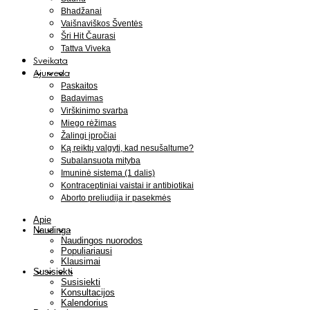
Bhadžanai
Vaišnaviškos Šventės
Šri Hit Čaurasi
Tattva Viveka
Sveikata
Ajurveda
Paskaitos
Badavimas
Virškinimo svarba
Miego rėžimas
Žalingi įpročiai
Ką reiktų valgyti, kad nesušaltume?
Subalansuota mityba
Imuninė sistema (1 dalis)
Kontraceptiniai vaistai ir antibiotikai
Aborto preliudija ir pasekmės
Apie
Naudinga
Naudingos nuorodos
Populiariausi
Klausimai
Susisiekti
Susisiekti
Konsultacijos
Kalendorius