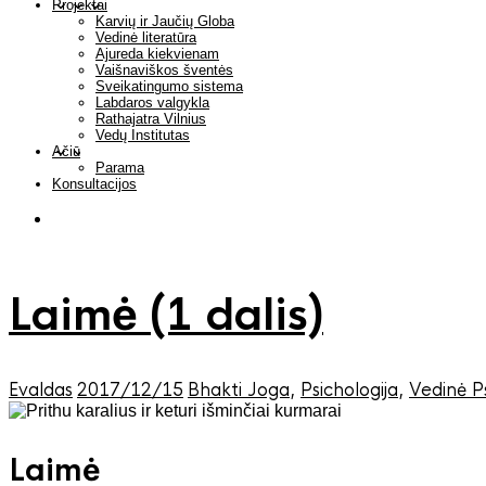
Projektai
Karvių ir Jaučių Globa
Vedinė literatūra
Ajureda kiekvienam
Vaišnaviškos šventės
Sveikatingumo sistema
Labdaros valgykla
Rathajatra Vilnius
Vedų Institutas
Ačiū
Parama
Konsultacijos
Laimė (1 dalis)
Evaldas
2017/12/15
Bhakti Joga
,
Psichologija
,
Vedinė Ps
Laimė