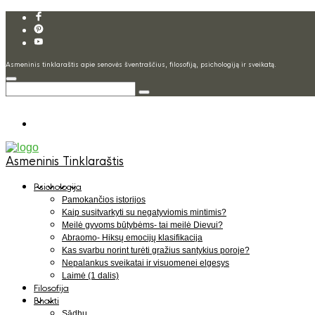
Asmeninis tinklaraštis apie senovės šventraščius, filosofiją, psichologiją ir sveikatą.
Asmeninis Tinklaraštis
Psichologija
Pamokančios istorijos
Kaip susitvarkyti su negatyviomis mintimis?
Meilė gyvoms būtybėms- tai meilė Dievui?
Abraomo- Hiksų emocijų klasifikacija
Kas svarbu norint turėti gražius santykius poroje?
Nepalankus sveikatai ir visuomenei elgesys
Laimė (1 dalis)
Filosofija
Bhakti
Sādhu