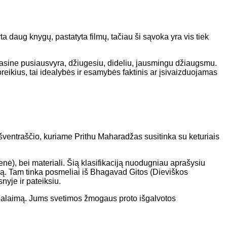
a daug knygų, pastatyta filmų, tačiau ši sąvoka yra vis tiek
vasine pusiausvyra, džiugesiu, dideliu, jausmingu džiaugsmu.
reikius, tai idealybės ir esamybės faktinis ar įsivaizduojamas
 šventraščio, kuriame Prithu Maharadžas susitinka su keturiais
nė), bei materiali. Šią klasifikaciją nuodugniau aprašysiu
rsą. Tam tinka posmeliai iš Bhagavad Gitos (Dieviškos
yje ir pateiksiu.
nę palaimą. Jums svetimos žmogaus proto išgalvotos