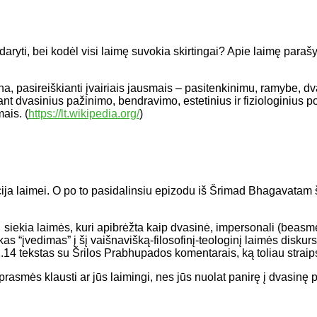
ryti, bei kodėl visi laimę suvokia skirtingai? Apie laimę parašyt
a, pasireiškianti įvairiais jausmais – pasitenkinimu, ramybe, d
t dvasinius pažinimo, bendravimo, estetinius ir fiziologinius po
ais. (
https://lt.wikipedia.org/
)
ikacija laimei. O po to pasidalinsiu epizodu iš Šrimad Bhagavatam
siekia laimės, kuri apibrėžta kaip dvasinė, impersonali (beasme
as “įvedimas” į šį vaišnavišką-filosofinį-teologinį laimės disku
4 tekstas su Šrilos Prabhupados komentarais, ką toliau straipsn
a prasmės klausti ar jūs laimingi, nes jūs nuolat panirę į dvasi