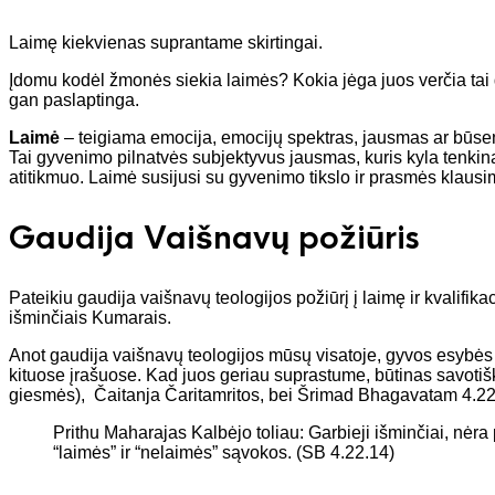
Laimę kiekvienas suprantame skirtingai.
Įdomu kodėl žmonės siekia laimės? Kokia jėga juos verčia tai da
gan paslaptinga.
Laimė
– teigiama emocija, emocijų spektras, jausmas ar būsen
Tai gyvenimo pilnatvės subjektyvus jausmas, kuris kyla tenkinan
atitikmuo. Laimė susijusi su gyvenimo tikslo ir prasmės klausim
Gaudija Vaišnavų požiūris
Pateikiu gaudija vaišnavų teologijos požiūrį į laimę ir kvalif
išminčiais Kumarais.
Anot gaudija vaišnavų teologijos mūsų visatoje, gyvos esybės 
kituose įrašuose. Kad juos geriau suprastume, būtinas savotišk
giesmės), Čaitanja Čaritamritos, bei Šrimad Bhagavatam 4.22.1
Prithu Maharajas Kalbėjo toliau: Garbieji išminčiai, nėr
“laimės” ir “nelaimės” sąvokos. (SB 4.22.14)