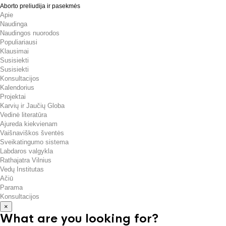
Aborto preliudija ir pasekmės
Apie
Naudinga
Naudingos nuorodos
Populiariausi
Klausimai
Susisiekti
Susisiekti
Konsultacijos
Kalendorius
Projektai
Karvių ir Jaučių Globa
Vedinė literatūra
Ajureda kiekvienam
Vaišnaviškos šventės
Sveikatingumo sistema
Labdaros valgykla
Rathajatra Vilnius
Vedų Institutas
Ačiū
Parama
Konsultacijos
×
What are you looking for?