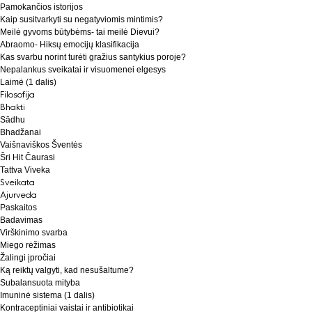
t
Pamokančios istorijos
i
Kaip susitvarkyti su negatyviomis mintimis?
Meilė gyvoms būtybėms- tai meilė Dievui?
o
Abraomo- Hiksų emocijų klasifikacija
n
Kas svarbu norint turėti gražius santykius poroje?
Nepalankus sveikatai ir visuomenei elgesys
Laimė (1 dalis)
Filosofija
Bhakti
Sādhu
Bhadžanai
Vaišnaviškos Šventės
Šri Hit Čaurasi
Tattva Viveka
Sveikata
Ajurveda
Paskaitos
Badavimas
Virškinimo svarba
Miego rėžimas
Žalingi įpročiai
Ką reiktų valgyti, kad nesušaltume?
Subalansuota mityba
Imuninė sistema (1 dalis)
Kontraceptiniai vaistai ir antibiotikai