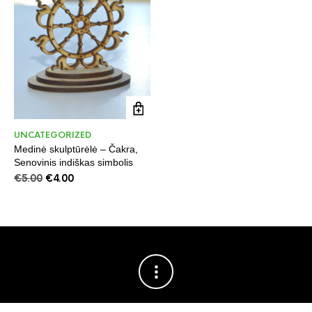
UNCATEGORIZED
Medinė skulptūrėlė – Čakra,
Senovinis indiškas simbolis
Original
Current
€
5.00
€
4.00
price
price
was:
is:
€5.00.
€4.00.