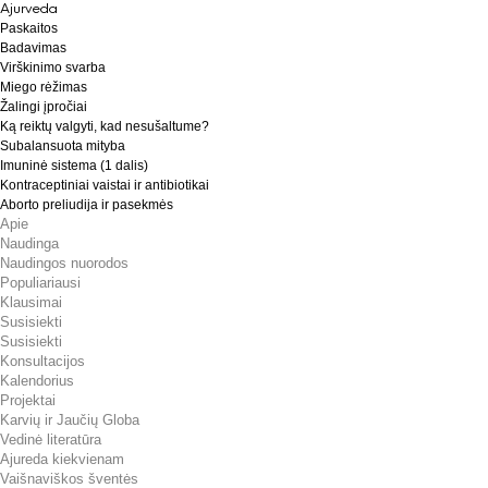
Ajurveda
Paskaitos
Badavimas
Virškinimo svarba
Miego rėžimas
Žalingi įpročiai
Ką reiktų valgyti, kad nesušaltume?
Subalansuota mityba
Imuninė sistema (1 dalis)
Kontraceptiniai vaistai ir antibiotikai
Aborto preliudija ir pasekmės
Apie
Naudinga
Naudingos nuorodos
Populiariausi
Klausimai
Susisiekti
Susisiekti
Konsultacijos
Kalendorius
Projektai
Karvių ir Jaučių Globa
Vedinė literatūra
Ajureda kiekvienam
Vaišnaviškos šventės