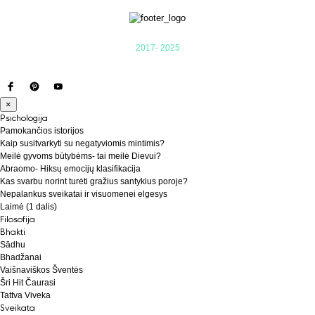
2017- 2025
×
Psichologija
Pamokančios istorijos
Kaip susitvarkyti su negatyviomis mintimis?
Meilė gyvoms būtybėms- tai meilė Dievui?
Abraomo- Hiksų emocijų klasifikacija
Kas svarbu norint turėti gražius santykius poroje?
Nepalankus sveikatai ir visuomenei elgesys
Laimė (1 dalis)
Filosofija
Bhakti
Sādhu
Bhadžanai
Vaišnaviškos Šventės
Šri Hit Čaurasi
Tattva Viveka
Sveikata