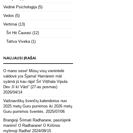
Vedinė Psichologija
(5)
Vedos
(5)
Vertimai
(13)
Šri Hit Čaurasi
(12)
Tattva Viveka
(1)
NAUJAUSI ĮRAŠAI
O mano sese! Mūsų visų vienintelė
valdovė yra Šjama! Hamāreṃ māī
syāmā jū kau rāja! Śrī Viṭṭhala Vipula
Dev Jī kī Vāṇī“ (27-as posmas)
2026/04/14
Vaišnaviškų švenčių kalendorius nuo
2025 metų Guru purnimos iki 2026 metų
Guru purnimos šventės.
2025/07/06
Brangioji Šrimati Radharane, pasirūpink
manimi! O Radharane! O Krišnos
mylimoji Radha!
2024/08/15