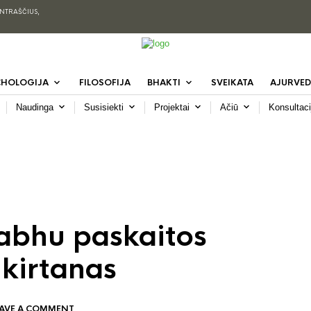
ENTRAŠČIUS,
CHOLOGIJA
FILOSOFIJA
BHAKTI
SVEIKATA
AJURVED
Naudinga
Susisiekti
Projektai
Ačiū
Konsultaci
rabhu paskaitos
 kirtanas
EAVE A COMMENT