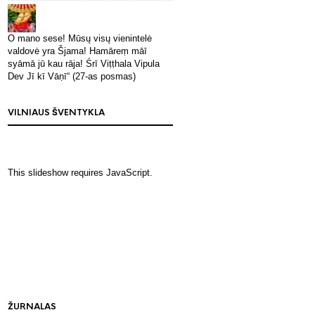
O mano sese! Mūsų visų vienintelė
valdovė yra Šjama! Hamāreṃ māī
syāmā jū kau rāja! Śrī Viṭṭhala Vipula
Dev Jī kī Vāṇī“ (27-as posmas)
VILNIAUS ŠVENTYKLA
This slideshow requires JavaScript.
ŽURNALAS