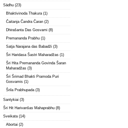
Sādhu
(23)
Bhaktivinoda Thakura
(1)
Čaitanja Čandra Čaran
(2)
Dhirašanta Das Gosvami
(8)
Premananda Prabhu
(1)
Satja Narajana das Babadži
(3)
Šri Haridasa Šastri Maharadžas
(1)
Šri Hita Premananda Govinda Šaran
Maharadžas
(3)
Šri Šrimad Bhakti Pramoda Puri
Gosvamis
(1)
Šrila Prabhupada
(3)
Santykiai
(3)
Šri Hit Harivanšas Mahaprabhu
(8)
Sveikata
(14)
Abortai
(2)