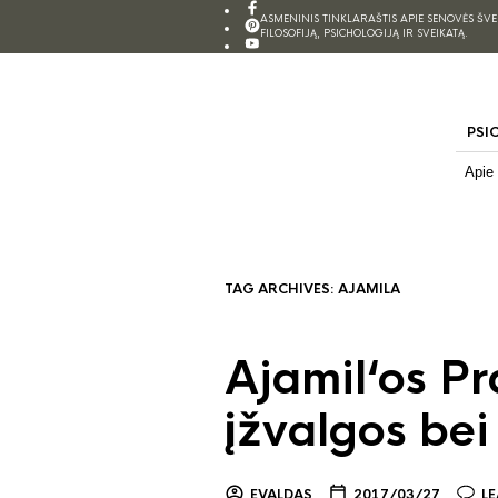
ASMENINIS TINKLARAŠTIS APIE SENOVĖS ŠV
FILOSOFIJĄ, PSICHOLOGIJĄ IR SVEIKATĄ.
PSI
Apie
TAG ARCHIVES:
AJAMILA
Ajamil‘os P
įžvalgos bei
EVALDAS
2017/03/27
L