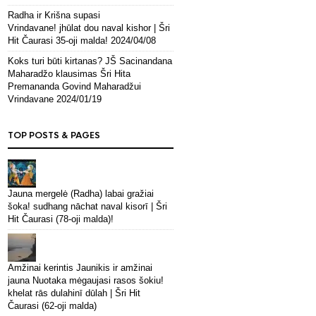
Radha ir Krišna supasi
Vrindavane! jhūlat dou naval kishor | Šri
Hit Čaurasi 35-oji malda!
2024/04/08
Koks turi būti kirtanas? JŠ Sacinandana
Maharadžo klausimas Šri Hita
Premananda Govind Maharadžui
Vrindavane
2024/01/19
TOP POSTS & PAGES
Jauna mergelė (Radha) labai gražiai
šoka! sudhang nāchat naval kisorī | Šri
Hit Čaurasi (78-oji malda)!
Amžinai kerintis Jaunikis ir amžinai
jauna Nuotaka mėgaujasi rasos šokiu!
khelat rās dulahinī dūlah | Šri Hit
Čaurasi (62-oji malda)