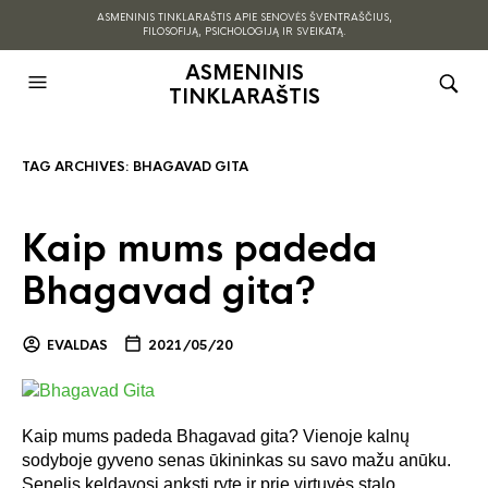
ASMENINIS TINKLARAŠTIS APIE SENOVĖS ŠVENTRAŠČIUS,
FILOSOFIJĄ, PSICHOLOGIJĄ IR SVEIKATĄ.
ASMENINIS
TINKLARAŠTIS
TAG ARCHIVES:
BHAGAVAD GITA
Kaip mums padeda
Bhagavad gita?
EVALDAS
2021/05/20
Kaip mums padeda Bhagavad gita? Vienoje kalnų
sodyboje gyveno senas ūkininkas su savo mažu anūku.
Senelis keldavosi anksti ryte ir prie virtuvės stalo