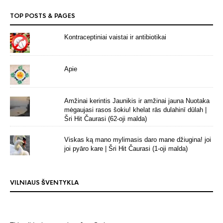
TOP POSTS & PAGES
Kontraceptiniai vaistai ir antibiotikai
Apie
Amžinai kerintis Jaunikis ir amžinai jauna Nuotaka
mėgaujasi rasos šokiu! khelat rās dulahinī dūlah |
Šri Hit Čaurasi (62-oji malda)
Viskas ką mano mylimasis daro mane džiugina! joi
joi pyāro kare | Šri Hit Čaurasi (1-oji malda)
VILNIAUS ŠVENTYKLA