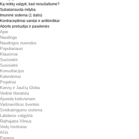
Ką reiktų valgyti, kad nesušaltume?
Subalansuota mityba
Imuninė sistema (1 dalis)
Kontraceptiniai vaistai ir antibiotikai
Aborto preliudija ir pasekmės
Apie
Naudinga
Naudingos nuorodos
Populiariausi
Klausimai
Susisiekti
Susisiekti
Konsultacijos
Kalendorius
Projektai
Karvių ir Jaučių Globa
Vedinė literatūra
Ajureda kiekvienam
Vaišnaviškos šventės
Sveikatingumo sistema
Labdaros valgykla
Rathajatra Vilnius
Vedų Institutas
Ačiū
Parama