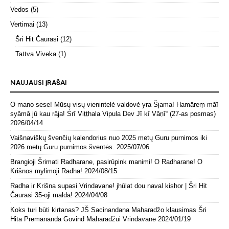
Vedos
(5)
Vertimai
(13)
Šri Hit Čaurasi
(12)
Tattva Viveka
(1)
NAUJAUSI ĮRAŠAI
O mano sese! Mūsų visų vienintelė valdovė yra Šjama! Hamāreṃ māī
syāmā jū kau rāja! Śrī Viṭṭhala Vipula Dev Jī kī Vāṇī“ (27-as posmas)
2026/04/14
Vaišnaviškų švenčių kalendorius nuo 2025 metų Guru purnimos iki
2026 metų Guru purnimos šventės.
2025/07/06
Brangioji Šrimati Radharane, pasirūpink manimi! O Radharane! O
Krišnos mylimoji Radha!
2024/08/15
Radha ir Krišna supasi Vrindavane! jhūlat dou naval kishor | Šri Hit
Čaurasi 35-oji malda!
2024/04/08
Koks turi būti kirtanas? JŠ Sacinandana Maharadžo klausimas Šri
Hita Premananda Govind Maharadžui Vrindavane
2024/01/19