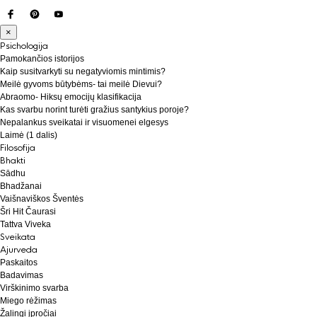
×
Psichologija
Pamokančios istorijos
Kaip susitvarkyti su negatyviomis mintimis?
Meilė gyvoms būtybėms- tai meilė Dievui?
Abraomo- Hiksų emocijų klasifikacija
Kas svarbu norint turėti gražius santykius poroje?
Nepalankus sveikatai ir visuomenei elgesys
Laimė (1 dalis)
Filosofija
Bhakti
Sādhu
Bhadžanai
Vaišnaviškos Šventės
Šri Hit Čaurasi
Tattva Viveka
Sveikata
Ajurveda
Paskaitos
Badavimas
Virškinimo svarba
Miego rėžimas
Žalingi įpročiai