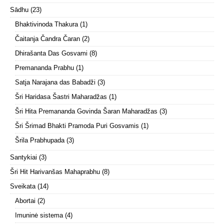
Sādhu
(23)
Bhaktivinoda Thakura
(1)
Čaitanja Čandra Čaran
(2)
Dhirašanta Das Gosvami
(8)
Premananda Prabhu
(1)
Satja Narajana das Babadži
(3)
Šri Haridasa Šastri Maharadžas
(1)
Šri Hita Premananda Govinda Šaran Maharadžas
(3)
Šri Šrimad Bhakti Pramoda Puri Gosvamis
(1)
Šrila Prabhupada
(3)
Santykiai
(3)
Šri Hit Harivanšas Mahaprabhu
(8)
Sveikata
(14)
Abortai
(2)
Imuninė sistema
(4)