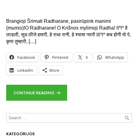
Brangioji Šrimati Radharane, pasirūpink manimi
(mumis)!O Radharane! O Krišnos mylimoji Radha! ll*l* हे
लाडली, सुध लीजे हमारी, हे राधा रानी, हे श्यामा प्यारी lll*l* कब होगी मो पे,
कृपा तुम्हारी, […]
Facebook
Pinterest
X
WhatsApp
LinkedIn
More
CONTINUE READING
KATEGORIJOS