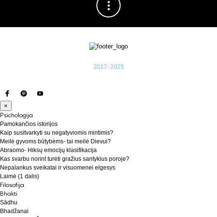
2017- 2025
×
Psichologija
Pamokančios istorijos
Kaip susitvarkyti su negatyviomis mintimis?
Meilė gyvoms būtybėms- tai meilė Dievui?
Abraomo- Hiksų emocijų klasifikacija
Kas svarbu norint turėti gražius santykius poroje?
Nepalankus sveikatai ir visuomenei elgesys
Laimė (1 dalis)
Filosofija
Bhakti
Sādhu
Bhadžanai