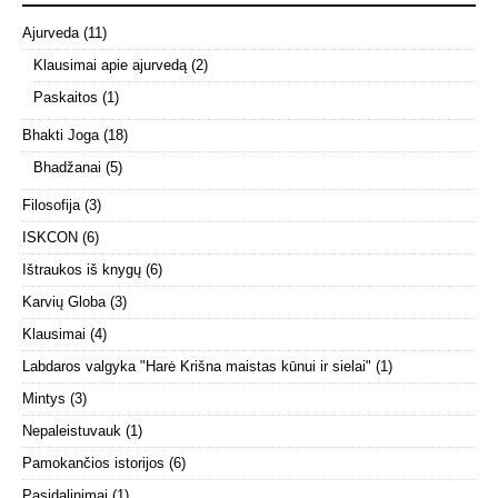
Ajurveda
(11)
Klausimai apie ajurvedą
(2)
Paskaitos
(1)
Bhakti Joga
(18)
Bhadžanai
(5)
Filosofija
(3)
ISKCON
(6)
Ištraukos iš knygų
(6)
Karvių Globa
(3)
Klausimai
(4)
Labdaros valgyka "Harė Krišna maistas kūnui ir sielai"
(1)
Mintys
(3)
Nepaleistuvauk
(1)
Pamokančios istorijos
(6)
Pasidalinimai
(1)