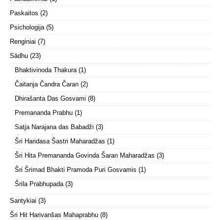
Paskaitos
(2)
Psichologija
(5)
Renginiai
(7)
Sādhu
(23)
Bhaktivinoda Thakura
(1)
Čaitanja Čandra Čaran
(2)
Dhirašanta Das Gosvami
(8)
Premananda Prabhu
(1)
Satja Narajana das Babadži
(3)
Šri Haridasa Šastri Maharadžas
(1)
Šri Hita Premananda Govinda Šaran Maharadžas
(3)
Šri Šrimad Bhakti Pramoda Puri Gosvamis
(1)
Šrila Prabhupada
(3)
Santykiai
(3)
Šri Hit Harivanšas Mahaprabhu
(8)