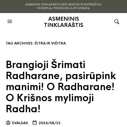
ASMENINIS TINKLARAŠTIS APIE SENOVĖS ŠVENTRAŠČIUS,
FILOSOFIJĄ, PSICHOLOGIJĄ IR SVEIKATĄ.
ASMENINIS
TINKLARAŠTIS
TAG ARCHIVES:
ČITRA IR VIČITRA
Brangioji Šrimati
Radharane, pasirūpink
manimi! O Radharane!
O Krišnos mylimoji
Radha!
EVALDAS
2024/08/15