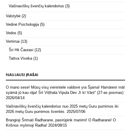
Vaišnaviškų švenčių kalendorius
(3)
Valstybė
(2)
Vedinė Psichologija
(5)
Vedos
(5)
Vertimai
(13)
Šri Hit Čaurasi
(12)
Tattva Viveka
(1)
NAUJAUSI ĮRAŠAI
O mano sese! Mūsų visų vienintelė valdovė yra Šjama! Hamāreṃ māī
syāmā jū kau rāja! Śrī Viṭṭhala Vipula Dev Jī kī Vāṇī“ (27-as posmas)
2026/04/14
Vaišnaviškų švenčių kalendorius nuo 2025 metų Guru purnimos iki
2026 metų Guru purnimos šventės.
2025/07/06
Brangioji Šrimati Radharane, pasirūpink manimi! O Radharane! O
Krišnos mylimoji Radha!
2024/08/15