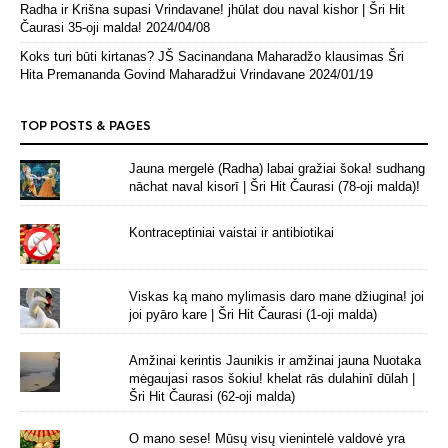
Radha ir Krišna supasi Vrindavane! jhūlat dou naval kishor | Šri Hit
Čaurasi 35-oji malda!
2024/04/08
Koks turi būti kirtanas? JŠ Sacinandana Maharadžo klausimas Šri
Hita Premananda Govind Maharadžui Vrindavane
2024/01/19
TOP POSTS & PAGES
Jauna mergelė (Radha) labai gražiai šoka! sudhang
nāchat naval kisorī | Šri Hit Čaurasi (78-oji malda)!
Kontraceptiniai vaistai ir antibiotikai
Viskas ką mano mylimasis daro mane džiugina! joi
joi pyāro kare | Šri Hit Čaurasi (1-oji malda)
Amžinai kerintis Jaunikis ir amžinai jauna Nuotaka
mėgaujasi rasos šokiu! khelat rās dulahinī dūlah |
Šri Hit Čaurasi (62-oji malda)
O mano sese! Mūsų visų vienintelė valdovė yra