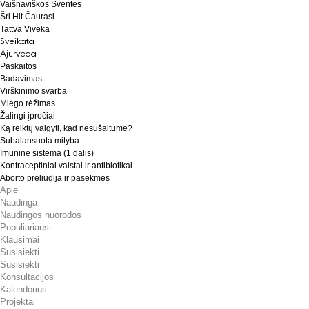
Vaišnaviškos Šventės
Šri Hit Čaurasi
Tattva Viveka
Sveikata
Ajurveda
Paskaitos
Badavimas
Virškinimo svarba
Miego rėžimas
Žalingi įpročiai
Ką reiktų valgyti, kad nesušaltume?
Subalansuota mityba
Imuninė sistema (1 dalis)
Kontraceptiniai vaistai ir antibiotikai
Aborto preliudija ir pasekmės
Apie
Naudinga
Naudingos nuorodos
Populiariausi
Klausimai
Susisiekti
Susisiekti
Konsultacijos
Kalendorius
Projektai