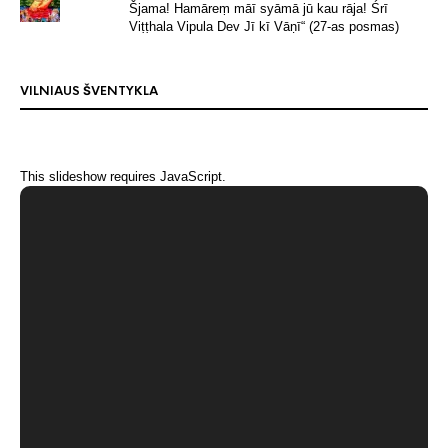
Šjama! Hamāreṃ māī syāmā jū kau rāja! Śrī
Viṭṭhala Vipula Dev Jī kī Vāṇī“ (27-as posmas)
VILNIAUS ŠVENTYKLA
This slideshow requires JavaScript.