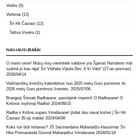
Vedos
(5)
Vertimai
(13)
Šri Hit Čaurasi
(12)
Tattva Viveka
(1)
NAUJAUSI ĮRAŠAI
O mano sese! Mūsų visų vienintelė valdovė yra Šjama! Hamāreṃ māī
syāmā jū kau rāja! Śrī Viṭṭhala Vipula Dev Jī kī Vāṇī“ (27-as posmas)
2026/04/14
Vaišnaviškų švenčių kalendorius nuo 2025 metų Guru purnimos iki
2026 metų Guru purnimos šventės.
2025/07/06
Brangioji Šrimati Radharane, pasirūpink manimi! O Radharane! O
Krišnos mylimoji Radha!
2024/08/15
Radha ir Krišna supasi Vrindavane! jhūlat dou naval kishor | Šri Hit
Čaurasi 35-oji malda!
2024/04/08
Koks turi būti kirtanas? JŠ Sacinandana Maharadžo klausimas Šri
Hita Premananda Govind Maharadžui Vrindavane
2024/01/19