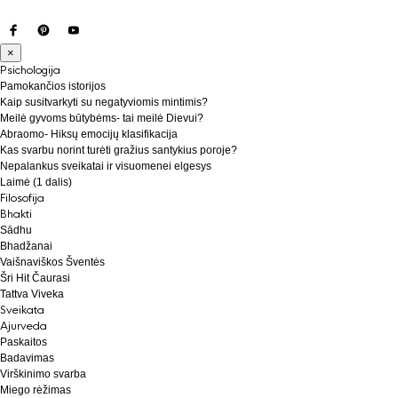
×
Psichologija
Pamokančios istorijos
Kaip susitvarkyti su negatyviomis mintimis?
Meilė gyvoms būtybėms- tai meilė Dievui?
Abraomo- Hiksų emocijų klasifikacija
Kas svarbu norint turėti gražius santykius poroje?
Nepalankus sveikatai ir visuomenei elgesys
Laimė (1 dalis)
Filosofija
Bhakti
Sādhu
Bhadžanai
Vaišnaviškos Šventės
Šri Hit Čaurasi
Tattva Viveka
Sveikata
Ajurveda
Paskaitos
Badavimas
Virškinimo svarba
Miego rėžimas