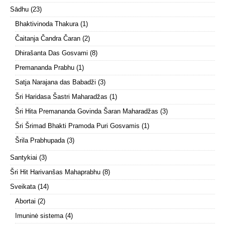
Sādhu
(23)
Bhaktivinoda Thakura
(1)
Čaitanja Čandra Čaran
(2)
Dhirašanta Das Gosvami
(8)
Premananda Prabhu
(1)
Satja Narajana das Babadži
(3)
Šri Haridasa Šastri Maharadžas
(1)
Šri Hita Premananda Govinda Šaran Maharadžas
(3)
Šri Šrimad Bhakti Pramoda Puri Gosvamis
(1)
Šrila Prabhupada
(3)
Santykiai
(3)
Šri Hit Harivanšas Mahaprabhu
(8)
Sveikata
(14)
Abortai
(2)
Imuninė sistema
(4)