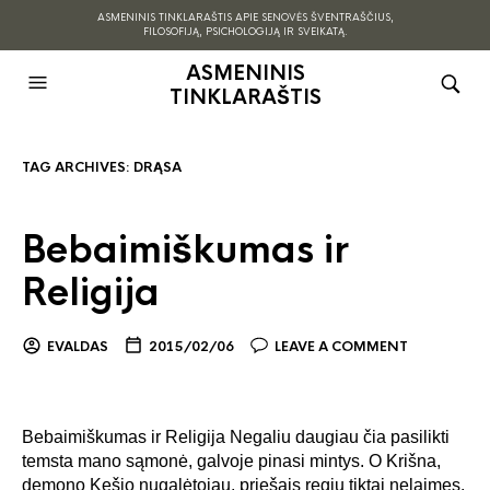
ASMENINIS TINKLARAŠTIS APIE SENOVĖS ŠVENTRAŠČIUS,
FILOSOFIJĄ, PSICHOLOGIJĄ IR SVEIKATĄ.
ASMENINIS
TINKLARAŠTIS
TAG ARCHIVES:
DRĄSA
Bebaimiškumas ir
Religija
EVALDAS
2015/02/06
LEAVE A COMMENT
Bebaimiškumas ir Religija Negaliu daugiau čia pasilikti
temsta mano sąmonė, galvoje pinasi mintys. O Krišna,
demono Kešio nugalėtojau, priešais regiu tiktai nelaimes.