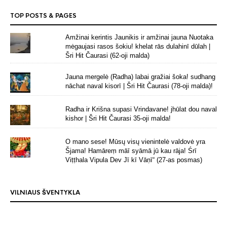
TOP POSTS & PAGES
Amžinai kerintis Jaunikis ir amžinai jauna Nuotaka
mėgaujasi rasos šokiu! khelat rās dulahinī dūlah |
Šri Hit Čaurasi (62-oji malda)
Jauna mergelė (Radha) labai gražiai šoka! sudhang
nāchat naval kisorī | Šri Hit Čaurasi (78-oji malda)!
Radha ir Krišna supasi Vrindavane! jhūlat dou naval
kishor | Šri Hit Čaurasi 35-oji malda!
O mano sese! Mūsų visų vienintelė valdovė yra
Šjama! Hamāreṃ māī syāmā jū kau rāja! Śrī
Viṭṭhala Vipula Dev Jī kī Vāṇī“ (27-as posmas)
VILNIAUS ŠVENTYKLA