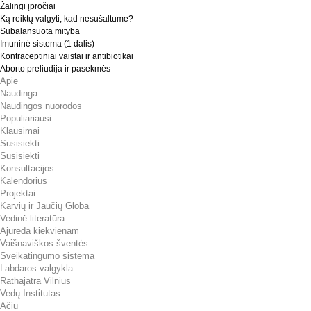
Žalingi įpročiai
Ką reiktų valgyti, kad nesušaltume?
Subalansuota mityba
Imuninė sistema (1 dalis)
Kontraceptiniai vaistai ir antibiotikai
Aborto preliudija ir pasekmės
Apie
Naudinga
Naudingos nuorodos
Populiariausi
Klausimai
Susisiekti
Susisiekti
Konsultacijos
Kalendorius
Projektai
Karvių ir Jaučių Globa
Vedinė literatūra
Ajureda kiekvienam
Vaišnaviškos šventės
Sveikatingumo sistema
Labdaros valgykla
Rathajatra Vilnius
Vedų Institutas
Ačiū