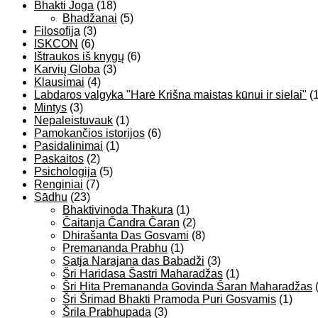
Bhakti Joga
(18)
Bhadžanai
(5)
Filosofija
(3)
ISKCON
(6)
Ištraukos iš knygų
(6)
Karvių Globa
(3)
Klausimai
(4)
Labdaros valgyka "Harė Krišna maistas kūnui ir sielai"
(1
Mintys
(3)
Nepaleistuvauk
(1)
Pamokančios istorijos
(6)
Pasidalinimai
(1)
Paskaitos
(2)
Psichologija
(5)
Renginiai
(7)
Sādhu
(23)
Bhaktivinoda Thakura
(1)
Čaitanja Čandra Čaran
(2)
Dhirašanta Das Gosvami
(8)
Premananda Prabhu
(1)
Satja Narajana das Babadži
(3)
Šri Haridasa Šastri Maharadžas
(1)
Šri Hita Premananda Govinda Šaran Maharadžas
(
Šri Šrimad Bhakti Pramoda Puri Gosvamis
(1)
Šrila Prabhupada
(3)