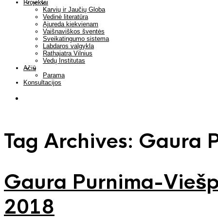
Projektai
Karvių ir Jaučių Globa
Vedinė literatūra
Ajureda kiekvienam
Vaišnaviškos šventės
Sveikatingumo sistema
Labdaros valgykla
Rathajatra Vilnius
Vedų Institutas
Ačiū
Parama
Konsultacijos
Tag Archives:
Gaura 
Gaura Purnima-Viešp
2018