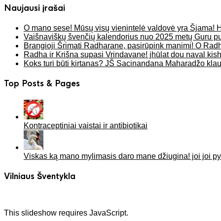
Naujausi įrašai
O mano sese! Mūsų visų vienintelė valdovė yra Šjama! H
Vaišnaviškų švenčių kalendorius nuo 2025 metų Guru pu
Brangioji Šrimati Radharane, pasirūpink manimi! O Rad
Radha ir Krišna supasi Vrindavane! jhūlat dou naval kisho
Koks turi būti kirtanas? JŠ Sacinandana Maharadžo kl
Top Posts & Pages
Kontraceptiniai vaistai ir antibiotikai
Viskas ką mano mylimasis daro mane džiugina! joi joi pyā
Vilniaus Šventykla
This slideshow requires JavaScript.