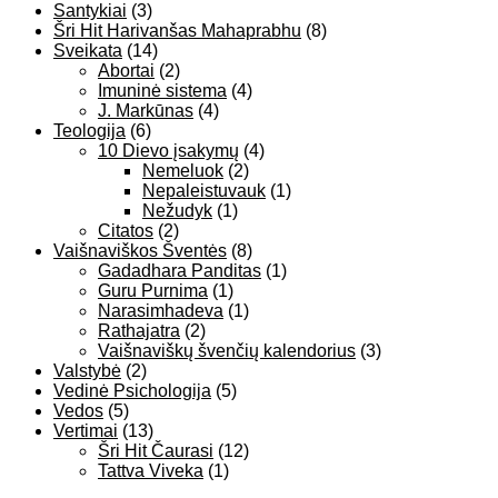
Santykiai
(3)
Šri Hit Harivanšas Mahaprabhu
(8)
Sveikata
(14)
Abortai
(2)
Imuninė sistema
(4)
J. Markūnas
(4)
Teologija
(6)
10 Dievo įsakymų
(4)
Nemeluok
(2)
Nepaleistuvauk
(1)
Nežudyk
(1)
Citatos
(2)
Vaišnaviškos Šventės
(8)
Gadadhara Panditas
(1)
Guru Purnima
(1)
Narasimhadeva
(1)
Rathajatra
(2)
Vaišnaviškų švenčių kalendorius
(3)
Valstybė
(2)
Vedinė Psichologija
(5)
Vedos
(5)
Vertimai
(13)
Šri Hit Čaurasi
(12)
Tattva Viveka
(1)