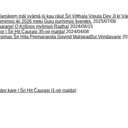
amāreṃ māī syāmā jū kau rāja! Śrī Viṭṭhala Vipula Dev Jī kī Vā
rnimos iki 2026 metų Guru purnimos šventės.
2025/07/06
harane! O Krišnos mylimoji Radha!
2024/08/15
r | Šri Hit Čaurasi 35-oji malda!
2024/04/08
ausimas Šri Hita Premananda Govind Maharadžui Vrindavane
20
ro kare | Šri Hit Čaurasi (1-oji malda)