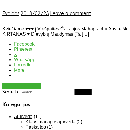
Evaldas
2018/02/23
Leave a comment
Kviečiame ♥♥♥ į Viešpaties Čaitanjos Mahaprabhu Apsireiškimo
KIRTANAS ♥ Dievybių Maudymas (Ta […]
Facebook
Pinterest
X
WhatsApp
LinkedIn
More
Continue reading
Search
Kategorijos
Ajurveda
(11)
Klausimai apie ajurvedą
(2)
Paskaitos
(1)