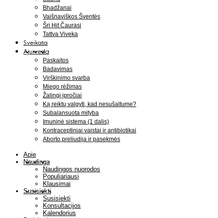
Bhadžanai
Vaišnaviškos Šventės
Šri Hit Čaurasi
Tattva Viveka
Sveikata
Ajurveda
Paskaitos
Badavimas
Virškinimo svarba
Miego rėžimas
Žalingi įpročiai
Ką reiktų valgyti, kad nesušaltume?
Subalansuota mityba
Imuninė sistema (1 dalis)
Kontraceptiniai vaistai ir antibiotikai
Aborto preliudija ir pasekmės
Apie
Naudinga
Naudingos nuorodos
Populiariausi
Klausimai
Susisiekti
Susisiekti
Konsultacijos
Kalendorius