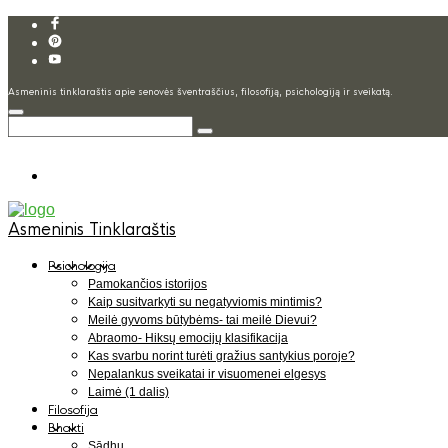
Asmeninis tinklaraštis apie senovės šventraščius, filosofiją, psichologiją ir sveikatą.
Asmeninis Tinklaraštis
Psichologija
Pamokančios istorijos
Kaip susitvarkyti su negatyviomis mintimis?
Meilė gyvoms būtybėms- tai meilė Dievui?
Abraomo- Hiksų emocijų klasifikacija
Kas svarbu norint turėti gražius santykius poroje?
Nepalankus sveikatai ir visuomenei elgesys
Laimė (1 dalis)
Filosofija
Bhakti
Sādhu