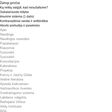
Žalingi įpročiai
Ką reiktų valgyti, kad nesušaltume?
Subalansuota mityba
Imuninė sistema (1 dalis)
Kontraceptiniai vaistai ir antibiotikai
Aborto preliudija ir pasekmės
Apie
Naudinga
Naudingos nuorodos
Populiariausi
Klausimai
Susisiekti
Susisiekti
Konsultacijos
Kalendorius
Projektai
Karvių ir Jaučių Globa
Vedinė literatūra
Ajureda kiekvienam
Vaišnaviškos šventės
Sveikatingumo sistema
Labdaros valgykla
Rathajatra Vilnius
Vedų Institutas
Ačiū