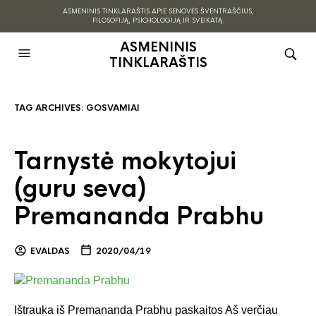
ASMENINIS TINKLARAŠTIS APIE SENOVĖS ŠVENTRAŠČIUS,
FILOSOFIJĄ, PSICHOLOGIJĄ IR SVEIKATĄ.
ASMENINIS
TINKLARAŠTIS
TAG ARCHIVES:
GOSVAMIAI
Tarnystė mokytojui
(guru seva)
Premananda Prabhu
EVALDAS
2020/04/19
Ištrauka iš Premananda Prabhu paskaitos Aš verčiau