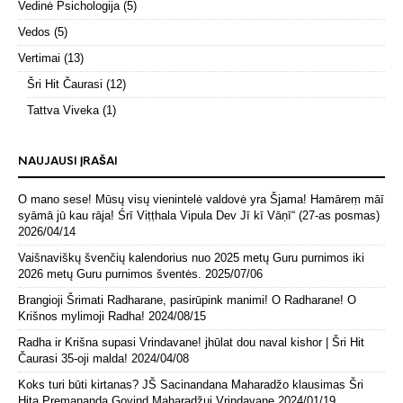
Vedinė Psichologija
(5)
Vedos
(5)
Vertimai
(13)
Šri Hit Čaurasi
(12)
Tattva Viveka
(1)
NAUJAUSI ĮRAŠAI
O mano sese! Mūsų visų vienintelė valdovė yra Šjama! Hamāreṃ māī
syāmā jū kau rāja! Śrī Viṭṭhala Vipula Dev Jī kī Vāṇī“ (27-as posmas)
2026/04/14
Vaišnaviškų švenčių kalendorius nuo 2025 metų Guru purnimos iki
2026 metų Guru purnimos šventės.
2025/07/06
Brangioji Šrimati Radharane, pasirūpink manimi! O Radharane! O
Krišnos mylimoji Radha!
2024/08/15
Radha ir Krišna supasi Vrindavane! jhūlat dou naval kishor | Šri Hit
Čaurasi 35-oji malda!
2024/04/08
Koks turi būti kirtanas? JŠ Sacinandana Maharadžo klausimas Šri
Hita Premananda Govind Maharadžui Vrindavane
2024/01/19