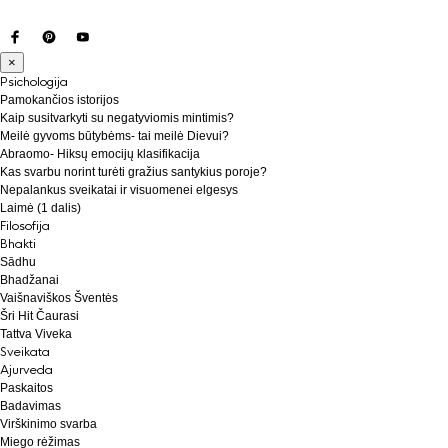
×
Psichologija
Pamokančios istorijos
Kaip susitvarkyti su negatyviomis mintimis?
Meilė gyvoms būtybėms- tai meilė Dievui?
Abraomo- Hiksų emocijų klasifikacija
Kas svarbu norint turėti gražius santykius poroje?
Nepalankus sveikatai ir visuomenei elgesys
Laimė (1 dalis)
Filosofija
Bhakti
Sādhu
Bhadžanai
Vaišnaviškos Šventės
Šri Hit Čaurasi
Tattva Viveka
Sveikata
Ajurveda
Paskaitos
Badavimas
Virškinimo svarba
Miego rėžimas