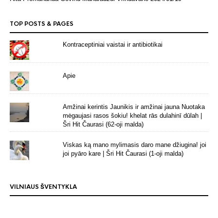
TOP POSTS & PAGES
Kontraceptiniai vaistai ir antibiotikai
Apie
Amžinai kerintis Jaunikis ir amžinai jauna Nuotaka
mėgaujasi rasos šokiu! khelat rās dulahinī dūlah |
Šri Hit Čaurasi (62-oji malda)
Viskas ką mano mylimasis daro mane džiugina! joi
joi pyāro kare | Šri Hit Čaurasi (1-oji malda)
VILNIAUS ŠVENTYKLA