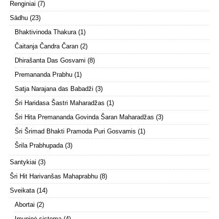
Renginiai
(7)
Sādhu
(23)
Bhaktivinoda Thakura
(1)
Čaitanja Čandra Čaran
(2)
Dhirašanta Das Gosvami
(8)
Premananda Prabhu
(1)
Satja Narajana das Babadži
(3)
Šri Haridasa Šastri Maharadžas
(1)
Šri Hita Premananda Govinda Šaran Maharadžas
(3)
Šri Šrimad Bhakti Pramoda Puri Gosvamis
(1)
Šrila Prabhupada
(3)
Santykiai
(3)
Šri Hit Harivanšas Mahaprabhu
(8)
Sveikata
(14)
Abortai
(2)
Imuninė sistema
(4)