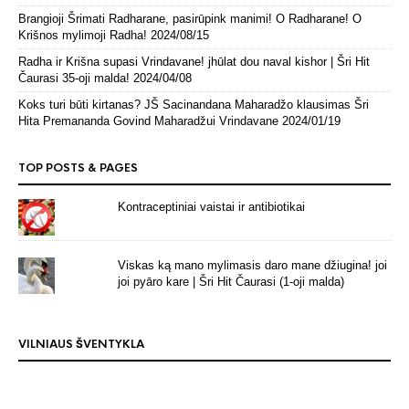
Brangioji Šrimati Radharane, pasirūpink manimi! O Radharane! O
Krišnos mylimoji Radha!
2024/08/15
Radha ir Krišna supasi Vrindavane! jhūlat dou naval kishor | Šri Hit
Čaurasi 35-oji malda!
2024/04/08
Koks turi būti kirtanas? JŠ Sacinandana Maharadžo klausimas Šri
Hita Premananda Govind Maharadžui Vrindavane
2024/01/19
TOP POSTS & PAGES
Kontraceptiniai vaistai ir antibiotikai
Viskas ką mano mylimasis daro mane džiugina! joi
joi pyāro kare | Šri Hit Čaurasi (1-oji malda)
VILNIAUS ŠVENTYKLA