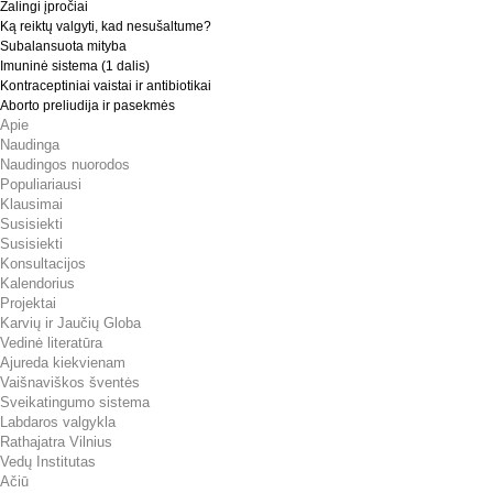
Žalingi įpročiai
Ką reiktų valgyti, kad nesušaltume?
Subalansuota mityba
Imuninė sistema (1 dalis)
Kontraceptiniai vaistai ir antibiotikai
Aborto preliudija ir pasekmės
Apie
Naudinga
Naudingos nuorodos
Populiariausi
Klausimai
Susisiekti
Susisiekti
Konsultacijos
Kalendorius
Projektai
Karvių ir Jaučių Globa
Vedinė literatūra
Ajureda kiekvienam
Vaišnaviškos šventės
Sveikatingumo sistema
Labdaros valgykla
Rathajatra Vilnius
Vedų Institutas
Ačiū