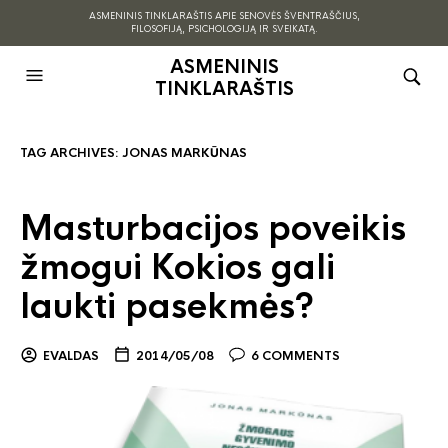
ASMENINIS TINKLARAŠTIS APIE SENOVĖS ŠVENTRAŠČIUS,
FILOSOFIJĄ, PSICHOLOGIJĄ IR SVEIKATĄ.
ASMENINIS
TINKLARAŠTIS
TAG ARCHIVES:
JONAS MARKŪNAS
Masturbacijos poveikis
žmogui Kokios gali
laukti pasekmės?
EVALDAS
2014/05/08
6 COMMENTS