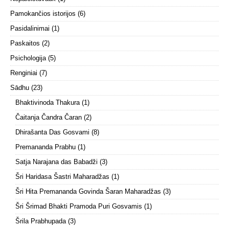
Pamokančios istorijos
(6)
Pasidalinimai
(1)
Paskaitos
(2)
Psichologija
(5)
Renginiai
(7)
Sādhu
(23)
Bhaktivinoda Thakura
(1)
Čaitanja Čandra Čaran
(2)
Dhirašanta Das Gosvami
(8)
Premananda Prabhu
(1)
Satja Narajana das Babadži
(3)
Šri Haridasa Šastri Maharadžas
(1)
Šri Hita Premananda Govinda Šaran Maharadžas
(3)
Šri Šrimad Bhakti Pramoda Puri Gosvamis
(1)
Šrila Prabhupada
(3)