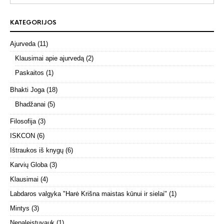
KATEGORIJOS
Ajurveda
(11)
Klausimai apie ajurvedą
(2)
Paskaitos
(1)
Bhakti Joga
(18)
Bhadžanai
(5)
Filosofija
(3)
ISKCON
(6)
Ištraukos iš knygų
(6)
Karvių Globa
(3)
Klausimai
(4)
Labdaros valgyka "Harė Krišna maistas kūnui ir sielai"
(1)
Mintys
(3)
Nepaleistuvauk
(1)