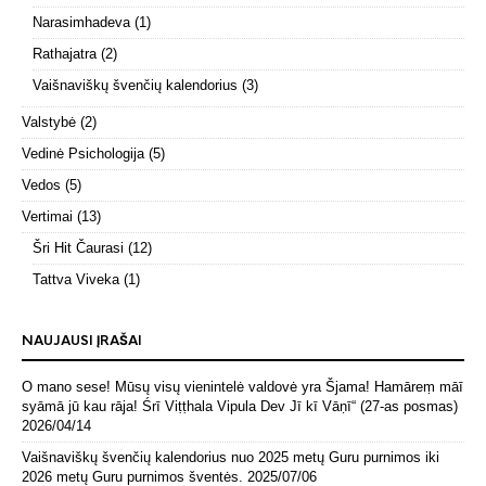
Narasimhadeva
(1)
Rathajatra
(2)
Vaišnaviškų švenčių kalendorius
(3)
Valstybė
(2)
Vedinė Psichologija
(5)
Vedos
(5)
Vertimai
(13)
Šri Hit Čaurasi
(12)
Tattva Viveka
(1)
NAUJAUSI ĮRAŠAI
O mano sese! Mūsų visų vienintelė valdovė yra Šjama! Hamāreṃ māī
syāmā jū kau rāja! Śrī Viṭṭhala Vipula Dev Jī kī Vāṇī“ (27-as posmas)
2026/04/14
Vaišnaviškų švenčių kalendorius nuo 2025 metų Guru purnimos iki
2026 metų Guru purnimos šventės.
2025/07/06