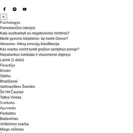
×
Psichologija
Pamokančios istorijos
Kaip susitvarkyti su negatyviomis mintimis?
Meilė gyvoms būtybėms- tai meilė Dievui?
Abraomo- Hiksų emocijų klasifikacija
Kas svarbu norint turėti gražius santykius poroje?
Nepalankus sveikatai ir visuomenei elgesys
Laimė (1 dalis)
Filosofija
Bhakti
Sādhu
Bhadžanai
Vaišnaviškos Šventės
Šri Hit Čaurasi
Tattva Viveka
Sveikata
Ajurveda
Paskaitos
Badavimas
Virškinimo svarba
Miego rėžimas