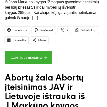
iš Jono Markūno knygos “Žmogaus gyvenimo nesėkmių
bei ligų priežastys ir galimybės jų išvengti”
knygos 288pusl. Kai atsipeikėji galvojantis netinkamai-
galvok iš naujo. […]
Facebook
Pinterest
X
WhatsApp
LinkedIn
More
CONTINUE READING
Abortų žala Abortų
įteisinimas JAV ir
Lietuvoje ištrauka iš
J.Markūno knygos