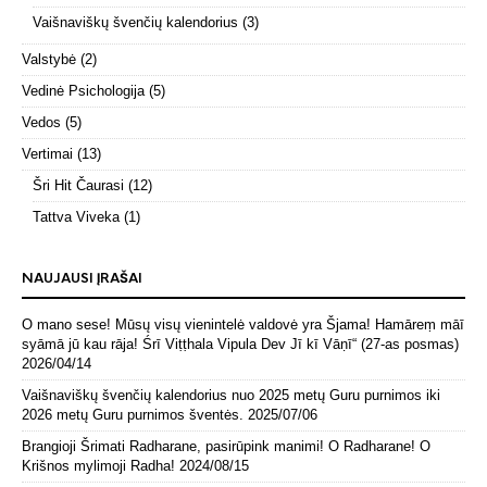
Vaišnaviškų švenčių kalendorius
(3)
Valstybė
(2)
Vedinė Psichologija
(5)
Vedos
(5)
Vertimai
(13)
Šri Hit Čaurasi
(12)
Tattva Viveka
(1)
NAUJAUSI ĮRAŠAI
O mano sese! Mūsų visų vienintelė valdovė yra Šjama! Hamāreṃ māī
syāmā jū kau rāja! Śrī Viṭṭhala Vipula Dev Jī kī Vāṇī“ (27-as posmas)
2026/04/14
Vaišnaviškų švenčių kalendorius nuo 2025 metų Guru purnimos iki
2026 metų Guru purnimos šventės.
2025/07/06
Brangioji Šrimati Radharane, pasirūpink manimi! O Radharane! O
Krišnos mylimoji Radha!
2024/08/15