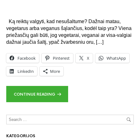
Ką reiktų valgyti, kad nesušaltume? Dažnai matau,
vegetarus arba veganus šąlančius, kodėl taip yra? Viena
priežasčių gali būti, jog vegetarai, veganai ar visa-valgiai
dažnai jaučia šaltį, ypač žvarbesniu oru, […]
Facebook
Pinterest
X
WhatsApp
LinkedIn
More
CONTINUE READING
KATEGORIJOS