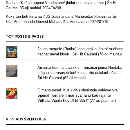
Radha ir Krišna supasi Vrindavane! jhūlat dou naval kishor | Šri Hit
Čaurasi 35-oji malda!
2024/04/08
Koks turi būti kirtanas? JŠ Sacinandana Maharadžo klausimas Šri
Hita Premananda Govind Maharadžui Vrindavane
2024/01/19
TOP POSTS & PAGES
Jauna mergelė (Radha) labai gražiai šoka! sudhang
nāchat naval kisorī | Šri Hit Čaurasi (78-oji malda)!
Amžinai kerintis Jaunikis ir amžinai jauna Nuotaka
mėgaujasi rasos šokiu! khelat rās dulahinī dūlah |
Šri Hit Čaurasi (62-oji malda)
O mano sese! Mūsų visų vienintelė valdovė yra
Šjama! Hamāreṃ māī syāmā jū kau rāja! Śrī
Viṭṭhala Vipula Dev Jī kī Vāṇī“ (27-as posmas)
VILNIAUS ŠVENTYKLA