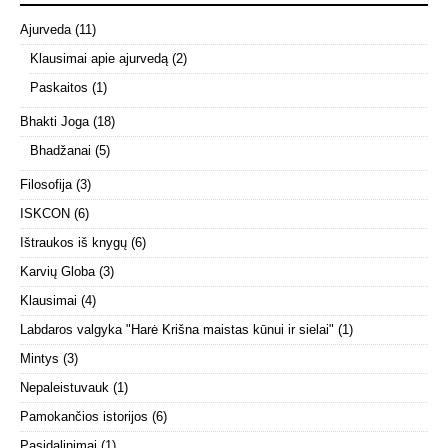
Ajurveda
(11)
Klausimai apie ajurvedą
(2)
Paskaitos
(1)
Bhakti Joga
(18)
Bhadžanai
(5)
Filosofija
(3)
ISKCON
(6)
Ištraukos iš knygų
(6)
Karvių Globa
(3)
Klausimai
(4)
Labdaros valgyka "Harė Krišna maistas kūnui ir sielai"
(1)
Mintys
(3)
Nepaleistuvauk
(1)
Pamokančios istorijos
(6)
Pasidalinimai
(1)