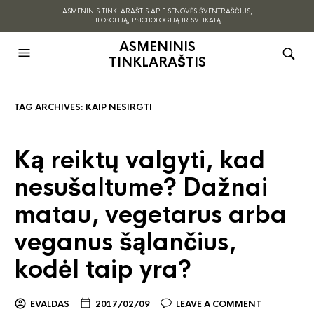
ASMENINIS TINKLARAŠTIS APIE SENOVĖS ŠVENTRAŠČIUS,
FILOSOFIJĄ, PSICHOLOGIJĄ IR SVEIKATĄ.
ASMENINIS
TINKLARAŠTIS
TAG ARCHIVES:
KAIP NESIRGTI
Ką reiktų valgyti, kad
nesušaltume? Dažnai
matau, vegetarus arba
veganus šąlančius,
kodėl taip yra?
EVALDAS
2017/02/09
LEAVE A COMMENT