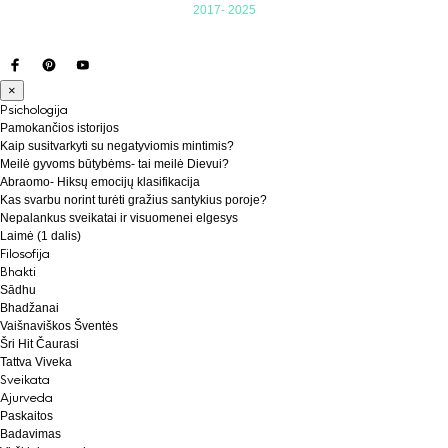
2017- 2025
×
Psichologija
Pamokančios istorijos
Kaip susitvarkyti su negatyviomis mintimis?
Meilė gyvoms būtybėms- tai meilė Dievui?
Abraomo- Hiksų emocijų klasifikacija
Kas svarbu norint turėti gražius santykius poroje?
Nepalankus sveikatai ir visuomenei elgesys
Laimė (1 dalis)
Filosofija
Bhakti
Sādhu
Bhadžanai
Vaišnaviškos Šventės
Šri Hit Čaurasi
Tattva Viveka
Sveikata
Ajurveda
Paskaitos
Badavimas