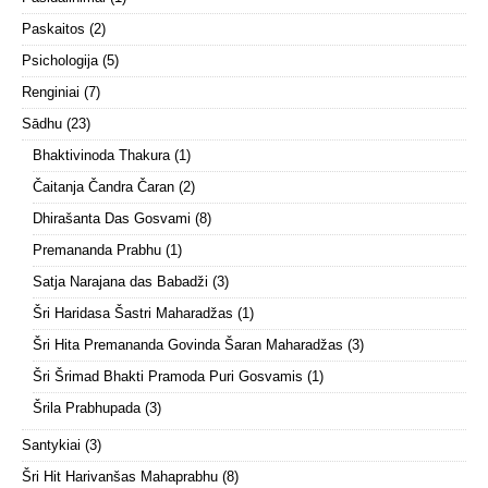
Paskaitos
(2)
Psichologija
(5)
Renginiai
(7)
Sādhu
(23)
Bhaktivinoda Thakura
(1)
Čaitanja Čandra Čaran
(2)
Dhirašanta Das Gosvami
(8)
Premananda Prabhu
(1)
Satja Narajana das Babadži
(3)
Šri Haridasa Šastri Maharadžas
(1)
Šri Hita Premananda Govinda Šaran Maharadžas
(3)
Šri Šrimad Bhakti Pramoda Puri Gosvamis
(1)
Šrila Prabhupada
(3)
Santykiai
(3)
Šri Hit Harivanšas Mahaprabhu
(8)