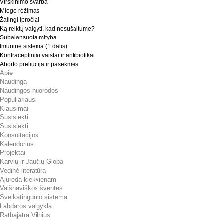
Virškinimo svarba
Miego rėžimas
Žalingi įpročiai
Ką reiktų valgyti, kad nesušaltume?
Subalansuota mityba
Imuninė sistema (1 dalis)
Kontraceptiniai vaistai ir antibiotikai
Aborto preliudija ir pasekmės
Apie
Naudinga
Naudingos nuorodos
Populiariausi
Klausimai
Susisiekti
Susisiekti
Konsultacijos
Kalendorius
Projektai
Karvių ir Jaučių Globa
Vedinė literatūra
Ajureda kiekvienam
Vaišnaviškos šventės
Sveikatingumo sistema
Labdaros valgykla
Rathajatra Vilnius