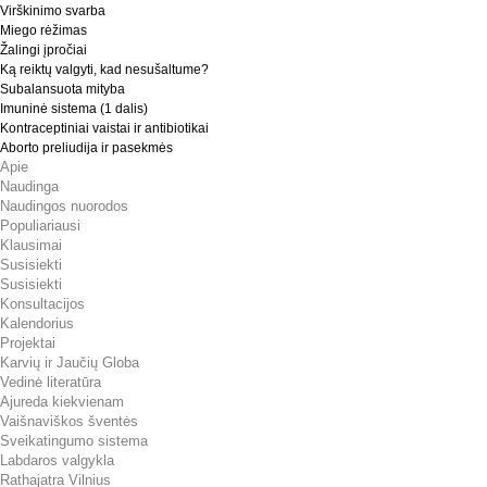
Virškinimo svarba
Miego rėžimas
Žalingi įpročiai
Ką reiktų valgyti, kad nesušaltume?
Subalansuota mityba
Imuninė sistema (1 dalis)
Kontraceptiniai vaistai ir antibiotikai
Aborto preliudija ir pasekmės
Apie
Naudinga
Naudingos nuorodos
Populiariausi
Klausimai
Susisiekti
Susisiekti
Konsultacijos
Kalendorius
Projektai
Karvių ir Jaučių Globa
Vedinė literatūra
Ajureda kiekvienam
Vaišnaviškos šventės
Sveikatingumo sistema
Labdaros valgykla
Rathajatra Vilnius