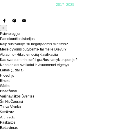
2017- 2025
×
Psichologija
Pamokančios istorijos
Kaip susitvarkyti su negatyviomis mintimis?
Meilė gyvoms būtybėms- tai meilė Dievui?
Abraomo- Hiksų emocijų klasifikacija
Kas svarbu norint turėti gražius santykius poroje?
Nepalankus sveikatai ir visuomenei elgesys
Laimė (1 dalis)
Filosofija
Bhakti
Sādhu
Bhadžanai
Vaišnaviškos Šventės
Šri Hit Čaurasi
Tattva Viveka
Sveikata
Ajurveda
Paskaitos
Badavimas