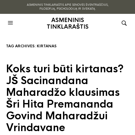
ASMENINIS TINKLARAŠTIS APIE SENOVĖS ŠVENTRAŠČIUS,
FILOSOFIJĄ, PSICHOLOGIJĄ IR SVEIKATĄ.
ASMENINIS
TINKLARAŠTIS
TAG ARCHIVES:
KIRTANAS
Koks turi būti kirtanas?
JŠ Sacinandana
Maharadžo klausimas
Šri Hita Premananda
Govind Maharadžui
Vrindavane