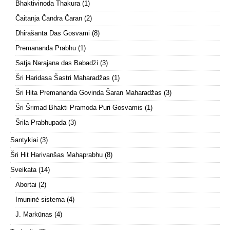
Bhaktivinoda Thakura
(1)
Čaitanja Čandra Čaran
(2)
Dhirašanta Das Gosvami
(8)
Premananda Prabhu
(1)
Satja Narajana das Babadži
(3)
Šri Haridasa Šastri Maharadžas
(1)
Šri Hita Premananda Govinda Šaran Maharadžas
(3)
Šri Šrimad Bhakti Pramoda Puri Gosvamis
(1)
Šrila Prabhupada
(3)
Santykiai
(3)
Šri Hit Harivanšas Mahaprabhu
(8)
Sveikata
(14)
Abortai
(2)
Imuninė sistema
(4)
J. Markūnas
(4)