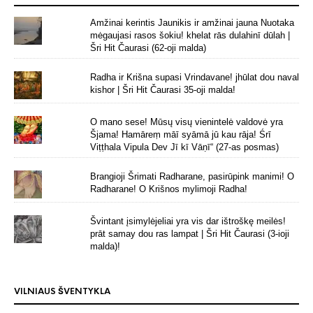
Amžinai kerintis Jaunikis ir amžinai jauna Nuotaka
mėgaujasi rasos šokiu! khelat rās dulahinī dūlah |
Šri Hit Čaurasi (62-oji malda)
Radha ir Krišna supasi Vrindavane! jhūlat dou naval
kishor | Šri Hit Čaurasi 35-oji malda!
O mano sese! Mūsų visų vienintelė valdovė yra
Šjama! Hamāreṃ māī syāmā jū kau rāja! Śrī
Viṭṭhala Vipula Dev Jī kī Vāṇī“ (27-as posmas)
Brangioji Šrimati Radharane, pasirūpink manimi! O
Radharane! O Krišnos mylimoji Radha!
Švintant įsimylėjeliai yra vis dar ištroškę meilės!
prāt samay dou ras lampat | Šri Hit Čaurasi (3-ioji
malda)!
VILNIAUS ŠVENTYKLA