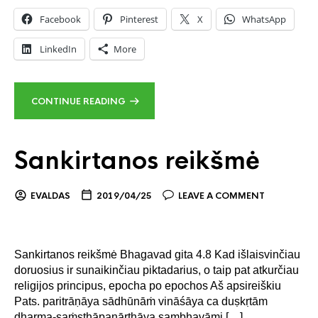
Facebook
Pinterest
X
WhatsApp
LinkedIn
More
CONTINUE READING
Sankirtanos reikšmė
EVALDAS
2019/04/25
LEAVE A COMMENT
Sankirtanos reikšmė Bhagavad gita 4.8 Kad išlaisvinčiau
doruosius ir sunaikinčiau piktadarius, o taip pat atkurčiau
religijos principus, epocha po epochos Aš apsireiškiu
Pats. paritrāṇāya sādhūnāṁ vināśāya ca duṣkṛtām
dharma-saṁsthāpanārthāya sambhavāmi […]