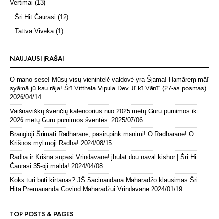
Vertimai
(13)
Šri Hit Čaurasi
(12)
Tattva Viveka
(1)
NAUJAUSI ĮRAŠAI
O mano sese! Mūsų visų vienintelė valdovė yra Šjama! Hamāreṃ māī
syāmā jū kau rāja! Śrī Viṭṭhala Vipula Dev Jī kī Vāṇī“ (27-as posmas)
2026/04/14
Vaišnaviškų švenčių kalendorius nuo 2025 metų Guru purnimos iki
2026 metų Guru purnimos šventės.
2025/07/06
Brangioji Šrimati Radharane, pasirūpink manimi! O Radharane! O
Krišnos mylimoji Radha!
2024/08/15
Radha ir Krišna supasi Vrindavane! jhūlat dou naval kishor | Šri Hit
Čaurasi 35-oji malda!
2024/04/08
Koks turi būti kirtanas? JŠ Sacinandana Maharadžo klausimas Šri
Hita Premananda Govind Maharadžui Vrindavane
2024/01/19
TOP POSTS & PAGES