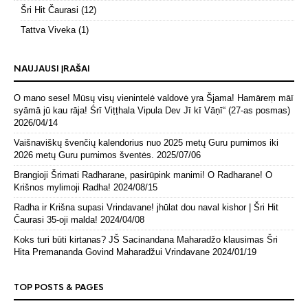
Šri Hit Čaurasi
(12)
Tattva Viveka
(1)
NAUJAUSI ĮRAŠAI
O mano sese! Mūsų visų vienintelė valdovė yra Šjama! Hamāreṃ māī
syāmā jū kau rāja! Śrī Viṭṭhala Vipula Dev Jī kī Vāṇī“ (27-as posmas)
2026/04/14
Vaišnaviškų švenčių kalendorius nuo 2025 metų Guru purnimos iki
2026 metų Guru purnimos šventės.
2025/07/06
Brangioji Šrimati Radharane, pasirūpink manimi! O Radharane! O
Krišnos mylimoji Radha!
2024/08/15
Radha ir Krišna supasi Vrindavane! jhūlat dou naval kishor | Šri Hit
Čaurasi 35-oji malda!
2024/04/08
Koks turi būti kirtanas? JŠ Sacinandana Maharadžo klausimas Šri
Hita Premananda Govind Maharadžui Vrindavane
2024/01/19
TOP POSTS & PAGES