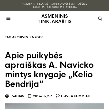
ASMENINIS TINKLARAŠTIS APIE SENOVĖS ŠVENTRAŠČIUS,
FILOSOFIJĄ, PSICHOLOGIJĄ IR SVEIKATĄ.
ASMENINIS
TINKLARAŠTIS
TAG ARCHIVES:
KNYGOS
Apie puikybės
apraiškas A. Navicko
mintys knygoje „Kelio
Bendrija“
EVALDAS
2016/02/17
LEAVE A COMMENT