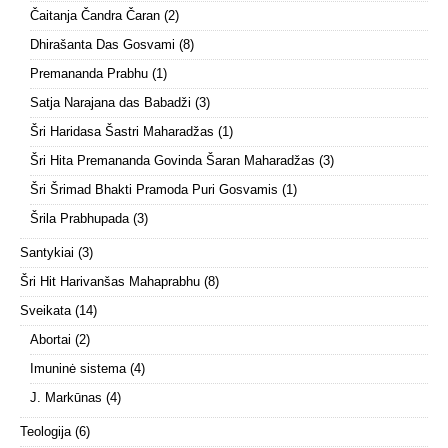
Čaitanja Čandra Čaran
(2)
Dhirašanta Das Gosvami
(8)
Premananda Prabhu
(1)
Satja Narajana das Babadži
(3)
Šri Haridasa Šastri Maharadžas
(1)
Šri Hita Premananda Govinda Šaran Maharadžas
(3)
Šri Šrimad Bhakti Pramoda Puri Gosvamis
(1)
Šrila Prabhupada
(3)
Santykiai
(3)
Šri Hit Harivanšas Mahaprabhu
(8)
Sveikata
(14)
Abortai
(2)
Imuninė sistema
(4)
J. Markūnas
(4)
Teologija
(6)