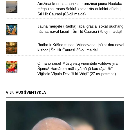
Amžinai kerintis Jaunikis ir amžinai jauna Nuotaka
mėgaujasi rasos šokiu! khelat rās dulahinī dūlah |
Šri Hit Čaurasi (62-oji malda)
Jauna mergelė (Radha) labai gražiai šoka! sudhang
nāchat naval kisorī | Šri Hit Čaurasi (78-oji malda)!
Radha ir Krišna supasi Vrindavane! jhūlat dou naval
kishor | Šri Hit Čaurasi 35-oji malda!
O mano sese! Mūsų visų vienintelė valdovė yra
Šjama! Hamāreṃ māī syāmā jū kau rāja! Śrī
Viṭṭhala Vipula Dev Jī kī Vāṇī“ (27-as posmas)
VILNIAUS ŠVENTYKLA