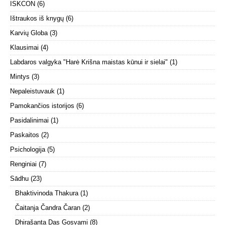
ISKCON
(6)
Ištraukos iš knygų
(6)
Karvių Globa
(3)
Klausimai
(4)
Labdaros valgyka "Harė Krišna maistas kūnui ir sielai"
(1)
Mintys
(3)
Nepaleistuvauk
(1)
Pamokančios istorijos
(6)
Pasidalinimai
(1)
Paskaitos
(2)
Psichologija
(5)
Renginiai
(7)
Sādhu
(23)
Bhaktivinoda Thakura
(1)
Čaitanja Čandra Čaran
(2)
Dhirašanta Das Gosvami
(8)