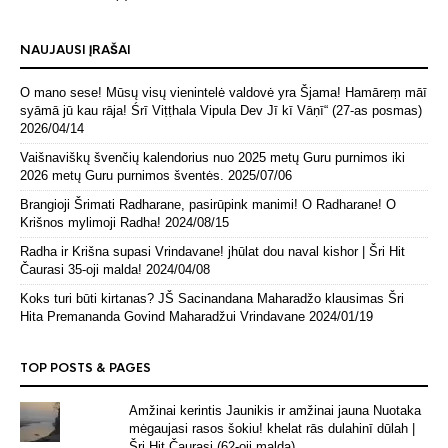
NAUJAUSI ĮRAŠAI
O mano sese! Mūsų visų vienintelė valdovė yra Šjama! Hamāreṃ māī
syāmā jū kau rāja! Śrī Viṭṭhala Vipula Dev Jī kī Vāṇī“ (27-as posmas)
2026/04/14
Vaišnaviškų švenčių kalendorius nuo 2025 metų Guru purnimos iki
2026 metų Guru purnimos šventės.
2025/07/06
Brangioji Šrimati Radharane, pasirūpink manimi! O Radharane! O
Krišnos mylimoji Radha!
2024/08/15
Radha ir Krišna supasi Vrindavane! jhūlat dou naval kishor | Šri Hit
Čaurasi 35-oji malda!
2024/04/08
Koks turi būti kirtanas? JŠ Sacinandana Maharadžo klausimas Šri
Hita Premananda Govind Maharadžui Vrindavane
2024/01/19
TOP POSTS & PAGES
Amžinai kerintis Jaunikis ir amžinai jauna Nuotaka
mėgaujasi rasos šokiu! khelat rās dulahinī dūlah |
Šri Hit Čaurasi (62-oji malda)