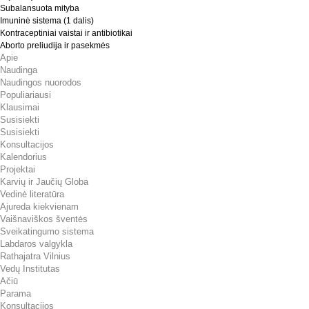
Subalansuota mityba
Imuninė sistema (1 dalis)
Kontraceptiniai vaistai ir antibiotikai
Aborto preliudija ir pasekmės
Apie
Naudinga
Naudingos nuorodos
Populiariausi
Klausimai
Susisiekti
Susisiekti
Konsultacijos
Kalendorius
Projektai
Karvių ir Jaučių Globa
Vedinė literatūra
Ajureda kiekvienam
Vaišnaviškos šventės
Sveikatingumo sistema
Labdaros valgykla
Rathajatra Vilnius
Vedų Institutas
Ačiū
Parama
Konsultacijos