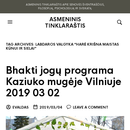
ASMENINIS TINKLARAŠTIS APIE SENOVĖS ŠVENTRAŠČIUS,
FILOSOFIJĄ, PSICHOLOGIJĄ IR SVEIKATĄ.
ASMENINIS
TINKLARAŠTIS
TAG ARCHIVES:
LABDAROS VALGYKA “HARĖ KRIŠNA MAISTAS
KŪNUI IR SIELAI”
Bhakti jogų programa
Kaziuko mugėje Vilniuje
2019 03 02
EVALDAS
2019/03/04
LEAVE A COMMENT