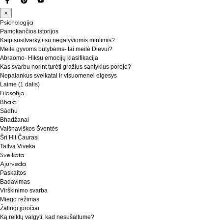
×
Psichologija
Pamokančios istorijos
Kaip susitvarkyti su negatyviomis mintimis?
Meilė gyvoms būtybėms- tai meilė Dievui?
Abraomo- Hiksų emocijų klasifikacija
Kas svarbu norint turėti gražius santykius poroje?
Nepalankus sveikatai ir visuomenei elgesys
Laimė (1 dalis)
Filosofija
Bhakti
Sādhu
Bhadžanai
Vaišnaviškos Šventės
Šri Hit Čaurasi
Tattva Viveka
Sveikata
Ajurveda
Paskaitos
Badavimas
Virškinimo svarba
Miego rėžimas
Žalingi įpročiai
Ką reiktų valgyti, kad nesušaltume?