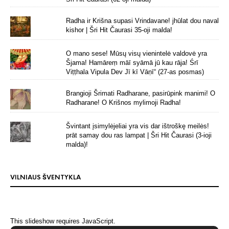
Radha ir Krišna supasi Vrindavane! jhūlat dou naval
kishor | Šri Hit Čaurasi 35-oji malda!
O mano sese! Mūsų visų vienintelė valdovė yra
Šjama! Hamāreṃ māī syāmā jū kau rāja! Śrī
Viṭṭhala Vipula Dev Jī kī Vāṇī“ (27-as posmas)
Brangioji Šrimati Radharane, pasirūpink manimi! O
Radharane! O Krišnos mylimoji Radha!
Švintant įsimylėjeliai yra vis dar ištroškę meilės!
prāt samay dou ras lampat | Šri Hit Čaurasi (3-ioji
malda)!
VILNIAUS ŠVENTYKLA
This slideshow requires JavaScript.