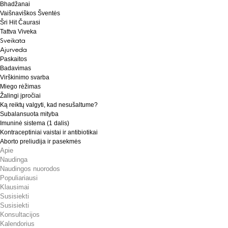
Bhadžanai
Vaišnaviškos Šventės
Šri Hit Čaurasi
Tattva Viveka
Sveikata
Ajurveda
Paskaitos
Badavimas
Virškinimo svarba
Miego rėžimas
Žalingi įpročiai
Ką reiktų valgyti, kad nesušaltume?
Subalansuota mityba
Imuninė sistema (1 dalis)
Kontraceptiniai vaistai ir antibiotikai
Aborto preliudija ir pasekmės
Apie
Naudinga
Naudingos nuorodos
Populiariausi
Klausimai
Susisiekti
Susisiekti
Konsultacijos
Kalendorius