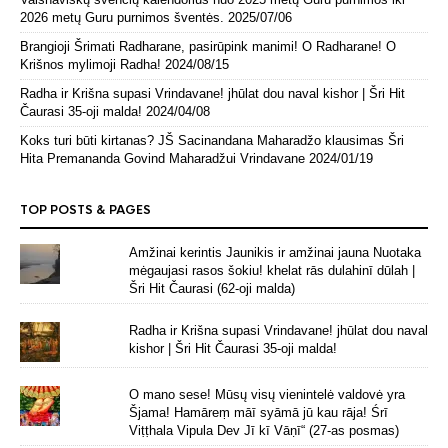
2026 metų Guru purnimos šventės.
2025/07/06
Brangioji Šrimati Radharane, pasirūpink manimi! O Radharane! O
Krišnos mylimoji Radha!
2024/08/15
Radha ir Krišna supasi Vrindavane! jhūlat dou naval kishor | Šri Hit
Čaurasi 35-oji malda!
2024/04/08
Koks turi būti kirtanas? JŠ Sacinandana Maharadžo klausimas Šri
Hita Premananda Govind Maharadžui Vrindavane
2024/01/19
TOP POSTS & PAGES
Amžinai kerintis Jaunikis ir amžinai jauna Nuotaka
mėgaujasi rasos šokiu! khelat rās dulahinī dūlah |
Šri Hit Čaurasi (62-oji malda)
Radha ir Krišna supasi Vrindavane! jhūlat dou naval
kishor | Šri Hit Čaurasi 35-oji malda!
O mano sese! Mūsų visų vienintelė valdovė yra
Šjama! Hamāreṃ māī syāmā jū kau rāja! Śrī
Viṭṭhala Vipula Dev Jī kī Vāṇī“ (27-as posmas)