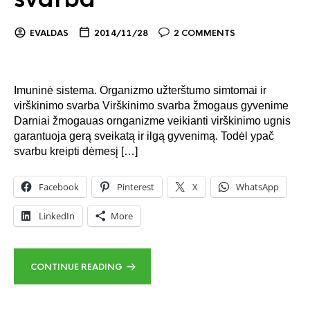
EVALDAS
2014/11/28
2 COMMENTS
Imuninė sistema. Organizmo užterštumo simtomai ir
virškinimo svarba Virškinimo svarba žmogaus gyvenime
Darniai žmogauas ornganizme veikianti virškinimo ugnis
garantuoja gerą sveikatą ir ilgą gyvenimą. Todėl ypač
svarbu kreipti dėmesį […]
Facebook
Pinterest
X
WhatsApp
LinkedIn
More
CONTINUE READING