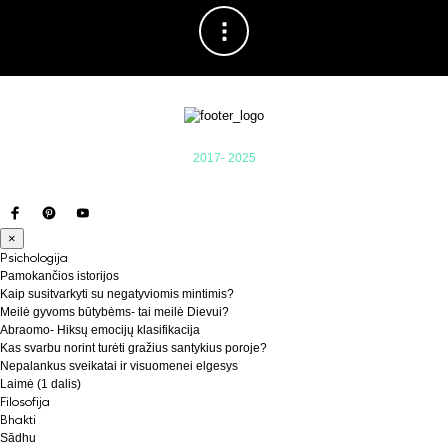
2017- 2025
×
Psichologija
Pamokančios istorijos
Kaip susitvarkyti su negatyviomis mintimis?
Meilė gyvoms būtybėms- tai meilė Dievui?
Abraomo- Hiksų emocijų klasifikacija
Kas svarbu norint turėti gražius santykius poroje?
Nepalankus sveikatai ir visuomenei elgesys
Laimė (1 dalis)
Filosofija
Bhakti
Sādhu