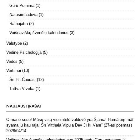
Guru Purnima
(1)
Narasimhadeva
(1)
Rathajatra
(2)
Vaišnaviškų švenčių kalendorius
(3)
Valstybė
(2)
Vedinė Psichologija
(5)
Vedos
(5)
Vertimai
(13)
Šri Hit Čaurasi
(12)
Tattva Viveka
(1)
NAUJAUSI ĮRAŠAI
O mano sese! Mūsų visų vienintelė valdovė yra Šjama! Hamāreṃ māī
syāmā jū kau rāja! Śrī Viṭṭhala Vipula Dev Jī kī Vāṇī“ (27-as posmas)
2026/04/14
Vaišnaviškų švenčių kalendorius nuo 2025 metų Guru purnimos iki