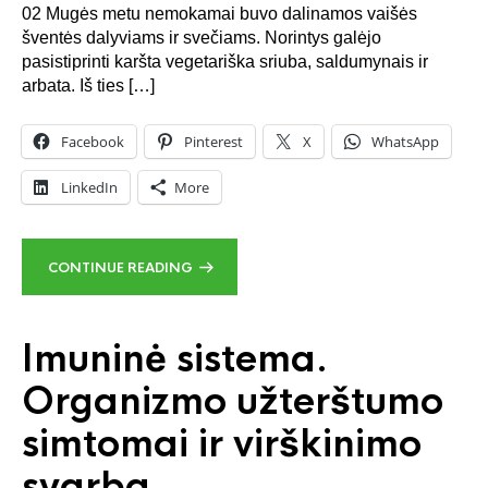
02 Mugės metu nemokamai buvo dalinamos vaišės
šventės dalyviams ir svečiams. Norintys galėjo
pasistiprinti karšta vegetariška sriuba, saldumynais ir
arbata. Iš ties […]
Facebook
Pinterest
X
WhatsApp
LinkedIn
More
CONTINUE READING
Imuninė sistema.
Organizmo užterštumo
simtomai ir virškinimo
svarba