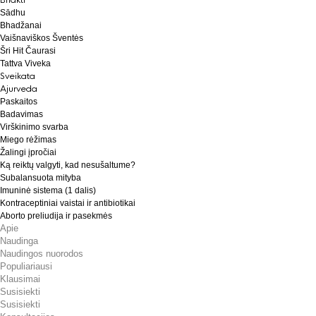
Bhakti
Sādhu
Bhadžanai
Vaišnaviškos Šventės
Šri Hit Čaurasi
Tattva Viveka
Sveikata
Ajurveda
Paskaitos
Badavimas
Virškinimo svarba
Miego rėžimas
Žalingi įpročiai
Ką reiktų valgyti, kad nesušaltume?
Subalansuota mityba
Imuninė sistema (1 dalis)
Kontraceptiniai vaistai ir antibiotikai
Aborto preliudija ir pasekmės
Apie
Naudinga
Naudingos nuorodos
Populiariausi
Klausimai
Susisiekti
Susisiekti