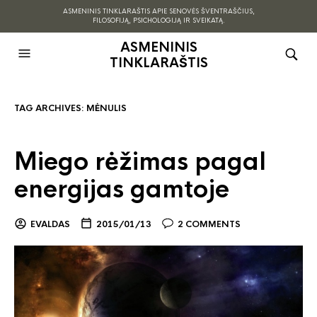
ASMENINIS TINKLARAŠTIS APIE SENOVĖS ŠVENTRAŠČIUS,
FILOSOFIJĄ, PSICHOLOGIJĄ IR SVEIKATĄ.
ASMENINIS
TINKLARAŠTIS
TAG ARCHIVES:
MĖNULIS
Miego rėžimas pagal
energijas gamtoje
EVALDAS
2015/01/13
2 COMMENTS