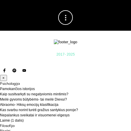
2017- 2025
×
Psichologija
Pamokančios istorijos
Kaip susitvarkyti su negatyviomis mintimis?
Meilė gyvoms būtybėms- tai meilė Dievui?
Abraomo- Hiksų emocijų klasifikacija
Kas svarbu norint turėti gražius santykius poroje?
Nepalankus sveikatai ir visuomenei elgesys
Laimė (1 dalis)
Filosofija