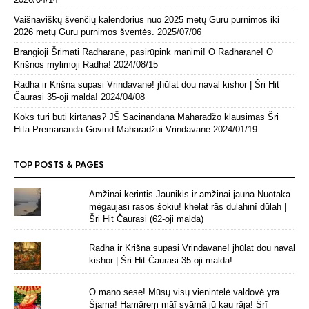
Vaišnaviškų švenčių kalendorius nuo 2025 metų Guru purnimos iki
2026 metų Guru purnimos šventės.
2025/07/06
Brangioji Šrimati Radharane, pasirūpink manimi! O Radharane! O
Krišnos mylimoji Radha!
2024/08/15
Radha ir Krišna supasi Vrindavane! jhūlat dou naval kishor | Šri Hit
Čaurasi 35-oji malda!
2024/04/08
Koks turi būti kirtanas? JŠ Sacinandana Maharadžo klausimas Šri
Hita Premananda Govind Maharadžui Vrindavane
2024/01/19
TOP POSTS & PAGES
Amžinai kerintis Jaunikis ir amžinai jauna Nuotaka
mėgaujasi rasos šokiu! khelat rās dulahinī dūlah |
Šri Hit Čaurasi (62-oji malda)
Radha ir Krišna supasi Vrindavane! jhūlat dou naval
kishor | Šri Hit Čaurasi 35-oji malda!
O mano sese! Mūsų visų vienintelė valdovė yra
Šjama! Hamāreṃ māī syāmā jū kau rāja! Śrī