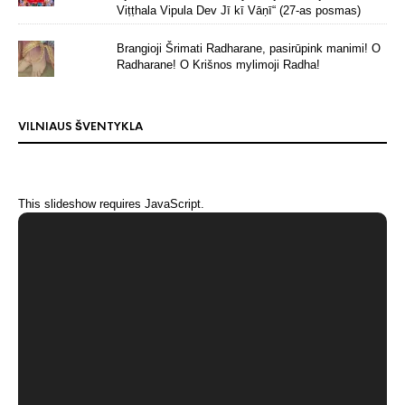
Viṭṭhala Vipula Dev Jī kī Vāṇī“ (27-as posmas)
Brangioji Šrimati Radharane, pasirūpink manimi! O
Radharane! O Krišnos mylimoji Radha!
VILNIAUS ŠVENTYKLA
This slideshow requires JavaScript.