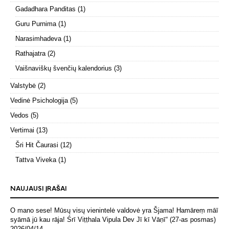
Gadadhara Panditas
(1)
Guru Purnima
(1)
Narasimhadeva
(1)
Rathajatra
(2)
Vaišnaviškų švenčių kalendorius
(3)
Valstybė
(2)
Vedinė Psichologija
(5)
Vedos
(5)
Vertimai
(13)
Šri Hit Čaurasi
(12)
Tattva Viveka
(1)
NAUJAUSI ĮRAŠAI
O mano sese! Mūsų visų vienintelė valdovė yra Šjama! Hamāreṃ māī
syāmā jū kau rāja! Śrī Viṭṭhala Vipula Dev Jī kī Vāṇī“ (27-as posmas)
2026/04/14