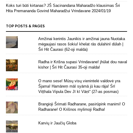
Koks turi būti kirtanas? JŠ Sacinandana Maharadžo klausimas Šri
Hita Premananda Govind Maharadžui Vrindavane
2024/01/19
TOP POSTS & PAGES
Amžinai kerintis Jaunikis ir amžinai jauna Nuotaka
mėgaujasi rasos šokiu! khelat rās dulahinī dūlah |
Šri Hit Čaurasi (62-oji malda)
Radha ir Krišna supasi Vrindavane! jhūlat dou naval
kishor | Šri Hit Čaurasi 35-oji malda!
O mano sese! Mūsų visų vienintelė valdovė yra
Šjama! Hamāreṃ māī syāmā jū kau rāja! Śrī
Viṭṭhala Vipula Dev Jī kī Vāṇī“ (27-as posmas)
Brangioji Šrimati Radharane, pasirūpink manimi! O
Radharane! O Krišnos mylimoji Radha!
Karvių ir Jaučių Globa