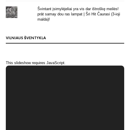
Švintant įsimylėjeliai yra vis dar ištroškę meilės!
prāt samay dou ras lampat | Šri Hit Čaurasi (3-ioji
malda)!
VILNIAUS ŠVENTYKLA
This slideshow requires JavaScript.