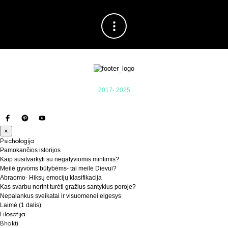
2017- 2025
×
Psichologija
Pamokančios istorijos
Kaip susitvarkyti su negatyviomis mintimis?
Meilė gyvoms būtybėms- tai meilė Dievui?
Abraomo- Hiksų emocijų klasifikacija
Kas svarbu norint turėti gražius santykius poroje?
Nepalankus sveikatai ir visuomenei elgesys
Laimė (1 dalis)
Filosofija
Bhakti