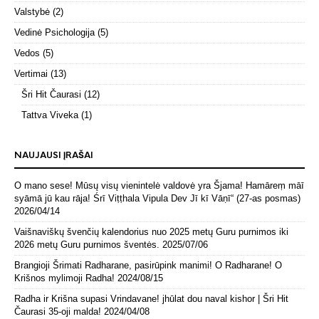
Valstybė
(2)
Vedinė Psichologija
(5)
Vedos
(5)
Vertimai
(13)
Šri Hit Čaurasi
(12)
Tattva Viveka
(1)
NAUJAUSI ĮRAŠAI
O mano sese! Mūsų visų vienintelė valdovė yra Šjama! Hamāreṃ māī
syāmā jū kau rāja! Śrī Viṭṭhala Vipula Dev Jī kī Vāṇī“ (27-as posmas)
2026/04/14
Vaišnaviškų švenčių kalendorius nuo 2025 metų Guru purnimos iki
2026 metų Guru purnimos šventės.
2025/07/06
Brangioji Šrimati Radharane, pasirūpink manimi! O Radharane! O
Krišnos mylimoji Radha!
2024/08/15
Radha ir Krišna supasi Vrindavane! jhūlat dou naval kishor | Šri Hit
Čaurasi 35-oji malda!
2024/04/08