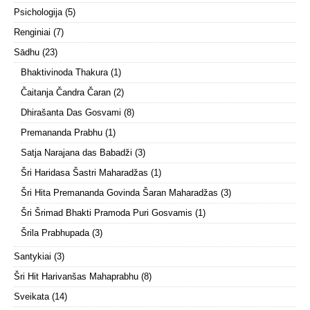
Psichologija
(5)
Renginiai
(7)
Sādhu
(23)
Bhaktivinoda Thakura
(1)
Čaitanja Čandra Čaran
(2)
Dhirašanta Das Gosvami
(8)
Premananda Prabhu
(1)
Satja Narajana das Babadži
(3)
Šri Haridasa Šastri Maharadžas
(1)
Šri Hita Premananda Govinda Šaran Maharadžas
(3)
Šri Šrimad Bhakti Pramoda Puri Gosvamis
(1)
Šrila Prabhupada
(3)
Santykiai
(3)
Šri Hit Harivanšas Mahaprabhu
(8)
Sveikata
(14)