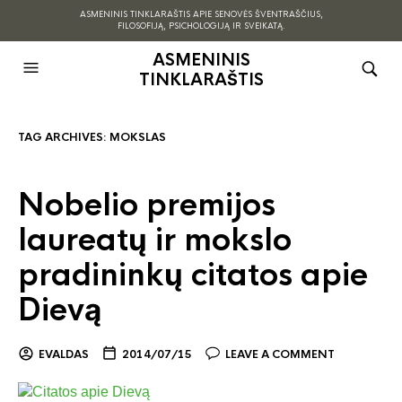
ASMENINIS TINKLARAŠTIS APIE SENOVĖS ŠVENTRAŠČIUS,
FILOSOFIJĄ, PSICHOLOGIJĄ IR SVEIKATĄ.
ASMENINIS
TINKLARAŠTIS
TAG ARCHIVES:
MOKSLAS
Nobelio premijos
laureatų ir mokslo
pradininkų citatos apie
Dievą
EVALDAS
2014/07/15
LEAVE A COMMENT