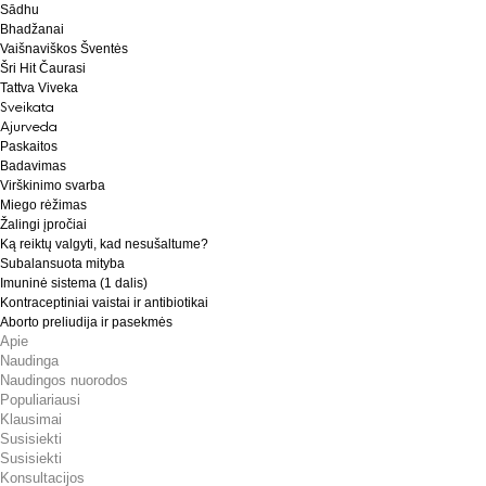
Sādhu
Bhadžanai
Vaišnaviškos Šventės
Šri Hit Čaurasi
Tattva Viveka
Sveikata
Ajurveda
Paskaitos
Badavimas
Virškinimo svarba
Miego rėžimas
Žalingi įpročiai
Ką reiktų valgyti, kad nesušaltume?
Subalansuota mityba
Imuninė sistema (1 dalis)
Kontraceptiniai vaistai ir antibiotikai
Aborto preliudija ir pasekmės
Apie
Naudinga
Naudingos nuorodos
Populiariausi
Klausimai
Susisiekti
Susisiekti
Konsultacijos