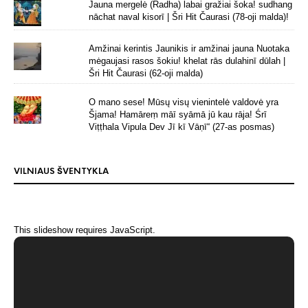
Jauna mergelė (Radha) labai gražiai šoka! sudhang
nāchat naval kisorī | Šri Hit Čaurasi (78-oji malda)!
Amžinai kerintis Jaunikis ir amžinai jauna Nuotaka
mėgaujasi rasos šokiu! khelat rās dulahinī dūlah |
Šri Hit Čaurasi (62-oji malda)
O mano sese! Mūsų visų vienintelė valdovė yra
Šjama! Hamāreṃ māī syāmā jū kau rāja! Śrī
Viṭṭhala Vipula Dev Jī kī Vāṇī“ (27-as posmas)
VILNIAUS ŠVENTYKLA
This slideshow requires JavaScript.