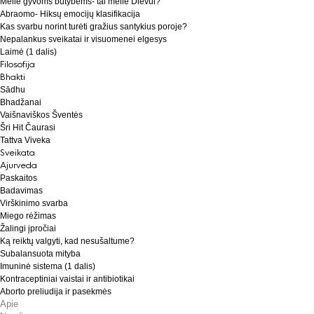
Meilė gyvoms būtybėms- tai meilė Dievui?
Abraomo- Hiksų emocijų klasifikacija
Kas svarbu norint turėti gražius santykius poroje?
Nepalankus sveikatai ir visuomenei elgesys
Laimė (1 dalis)
Filosofija
Bhakti
Sādhu
Bhadžanai
Vaišnaviškos Šventės
Šri Hit Čaurasi
Tattva Viveka
Sveikata
Ajurveda
Paskaitos
Badavimas
Virškinimo svarba
Miego rėžimas
Žalingi įpročiai
Ką reiktų valgyti, kad nesušaltume?
Subalansuota mityba
Imuninė sistema (1 dalis)
Kontraceptiniai vaistai ir antibiotikai
Aborto preliudija ir pasekmės
Apie