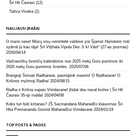
Šri Hit Čaurasi
(12)
Tattva Viveka
(1)
NAUJAUSI ĮRAŠAI
O mano sese! Mūsų visų vienintelė valdovė yra Šjama! Hamāreṃ māī
syāmā jū kau rāja! Śrī Viṭṭhala Vipula Dev Jī kī Vāṇī“ (27-as posmas)
2026/04/14
Vaišnaviškų švenčių kalendorius nuo 2025 metų Guru purnimos iki
2026 metų Guru purnimos šventės.
2025/07/06
Brangioji Šrimati Radharane, pasirūpink manimi! O Radharane! O
Krišnos mylimoji Radha!
2024/08/15
Radha ir Krišna supasi Vrindavane! jhūlat dou naval kishor | Šri Hit
Čaurasi 35-oji malda!
2024/04/08
Koks turi būti kirtanas? JŠ Sacinandana Maharadžo klausimas Šri
Hita Premananda Govind Maharadžui Vrindavane
2024/01/19
TOP POSTS & PAGES