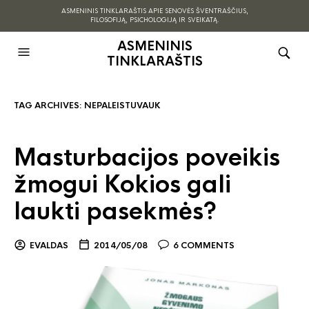
ASMENINIS TINKLARAŠTIS APIE SENOVĖS ŠVENTRAŠČIUS,
FILOSOFIJĄ, PSICHOLOGIJĄ IR SVEIKATĄ.
ASMENINIS
TINKLARAŠTIS
TAG ARCHIVES:
NEPALEISTUVAUK
Masturbacijos poveikis
žmogui Kokios gali
laukti pasekmės?
EVALDAS
2014/05/08
6 COMMENTS