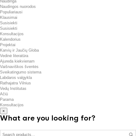
Naudinga
Naudingos nuorodos
Populiariausi
Klausimai
Susisiekti
Susisiekti
Konsultacijos
Kalendorius
Projektai
Karvių ir Jaučių Globa
Vedinė literatūra
Ajureda kiekvienam
Vaišnaviškos šventės
Sveikatingumo sistema
Labdaros valgykla
Rathajatra Vilnius
Vedų Institutas
Ačiū
Parama
Konsultacijos
×
What are you looking for?