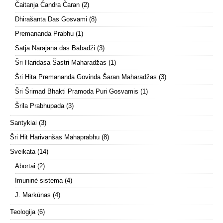
Čaitanja Čandra Čaran
(2)
Dhirašanta Das Gosvami
(8)
Premananda Prabhu
(1)
Satja Narajana das Babadži
(3)
Šri Haridasa Šastri Maharadžas
(1)
Šri Hita Premananda Govinda Šaran Maharadžas
(3)
Šri Šrimad Bhakti Pramoda Puri Gosvamis
(1)
Šrila Prabhupada
(3)
Santykiai
(3)
Šri Hit Harivanšas Mahaprabhu
(8)
Sveikata
(14)
Abortai
(2)
Imuninė sistema
(4)
J. Markūnas
(4)
Teologija
(6)