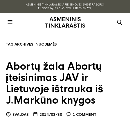
ASMENINIS TINKLARAŠTIS APIE SENOVĖS ŠVENTRAŠČIUS,
FILOSOFIJĄ, PSICHOLOGIJĄ IR SVEIKATĄ.
ASMENINIS
TINKLARAŠTIS
TAG ARCHIVES:
NUODEMĖS
Abortų žala Abortų
įteisinimas JAV ir
Lietuvoje ištrauka iš
J.Markūno knygos
EVALDAS
2014/03/30
1 COMMENT