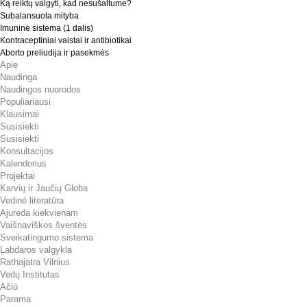
Ką reiktų valgyti, kad nesušaltume?
Subalansuota mityba
Imuninė sistema (1 dalis)
Kontraceptiniai vaistai ir antibiotikai
Aborto preliudija ir pasekmės
Apie
Naudinga
Naudingos nuorodos
Populiariausi
Klausimai
Susisiekti
Susisiekti
Konsultacijos
Kalendorius
Projektai
Karvių ir Jaučių Globa
Vedinė literatūra
Ajureda kiekvienam
Vaišnaviškos šventės
Sveikatingumo sistema
Labdaros valgykla
Rathajatra Vilnius
Vedų Institutas
Ačiū
Parama