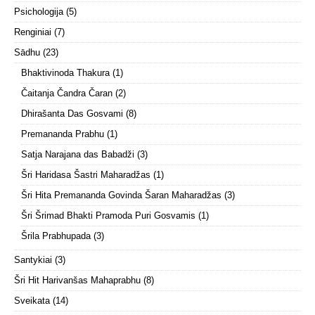
Psichologija
(5)
Renginiai
(7)
Sādhu
(23)
Bhaktivinoda Thakura
(1)
Čaitanja Čandra Čaran
(2)
Dhirašanta Das Gosvami
(8)
Premananda Prabhu
(1)
Satja Narajana das Babadži
(3)
Šri Haridasa Šastri Maharadžas
(1)
Šri Hita Premananda Govinda Šaran Maharadžas
(3)
Šri Šrimad Bhakti Pramoda Puri Gosvamis
(1)
Šrila Prabhupada
(3)
Santykiai
(3)
Šri Hit Harivanšas Mahaprabhu
(8)
Sveikata
(14)