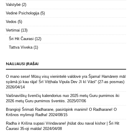
Valstybė
(2)
Vedinė Psichologija
(5)
Vedos
(5)
Vertimai
(13)
Šri Hit Čaurasi
(12)
Tattva Viveka
(1)
NAUJAUSI ĮRAŠAI
O mano sese! Mūsų visų vienintelė valdovė yra Šjama! Hamāreṃ māī
syāmā jū kau rāja! Śrī Viṭṭhala Vipula Dev Jī kī Vāṇī“ (27-as posmas)
2026/04/14
Vaišnaviškų švenčių kalendorius nuo 2025 metų Guru purnimos iki
2026 metų Guru purnimos šventės.
2025/07/06
Brangioji Šrimati Radharane, pasirūpink manimi! O Radharane! O
Krišnos mylimoji Radha!
2024/08/15
Radha ir Krišna supasi Vrindavane! jhūlat dou naval kishor | Šri Hit
Čaurasi 35-oji malda!
2024/04/08