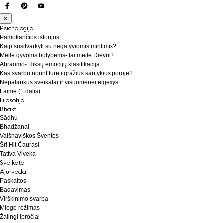
×
Psichologija
Pamokančios istorijos
Kaip susitvarkyti su negatyviomis mintimis?
Meilė gyvoms būtybėms- tai meilė Dievui?
Abraomo- Hiksų emocijų klasifikacija
Kas svarbu norint turėti gražius santykius poroje?
Nepalankus sveikatai ir visuomenei elgesys
Laimė (1 dalis)
Filosofija
Bhakti
Sādhu
Bhadžanai
Vaišnaviškos Šventės
Šri Hit Čaurasi
Tattva Viveka
Sveikata
Ajurveda
Paskaitos
Badavimas
Virškinimo svarba
Miego rėžimas
Žalingi įpročiai