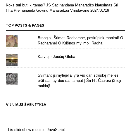
Koks turi būti kirtanas? JŠ Sacinandana Maharadžo klausimas Šri
Hita Premananda Govind Maharadžui Vrindavane
2024/01/19
TOP POSTS & PAGES
Brangioji Šrimati Radharane, pasirūpink manimi! O
Radharane! O Krišnos mylimoji Radha!
Karvių ir Jaučių Globa
Švintant įsimylėjeliai yra vis dar ištroškę meilės!
prāt samay dou ras lampat | Šri Hit Čaurasi (3-ioji
malda)!
VILNIAUS ŠVENTYKLA
This slideshow requires JavaScript.