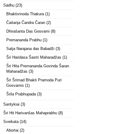
Sādhu
(23)
Bhaktivinoda Thakura
(1)
Čaitanja Čandra Čaran
(2)
Dhirašanta Das Gosvami
(8)
Premananda Prabhu
(1)
Satja Narajana das Babadži
(3)
Šri Haridasa Šastri Maharadžas
(1)
Šri Hita Premananda Govinda Šaran
Maharadžas
(3)
Šri Šrimad Bhakti Pramoda Puri
Gosvamis
(1)
Šrila Prabhupada
(3)
Santykiai
(3)
Šri Hit Harivanšas Mahaprabhu
(8)
Sveikata
(14)
Abortai
(2)