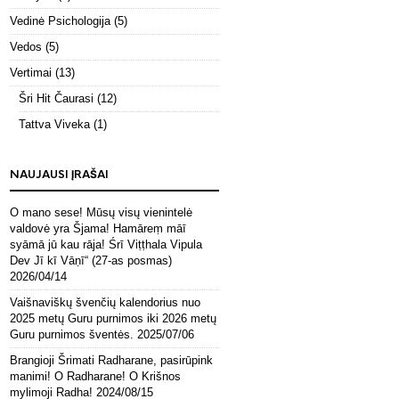
Vedinė Psichologija
(5)
Vedos
(5)
Vertimai
(13)
Šri Hit Čaurasi
(12)
Tattva Viveka
(1)
NAUJAUSI ĮRAŠAI
O mano sese! Mūsų visų vienintelė
valdovė yra Šjama! Hamāreṃ māī
syāmā jū kau rāja! Śrī Viṭṭhala Vipula
Dev Jī kī Vāṇī“ (27-as posmas)
2026/04/14
Vaišnaviškų švenčių kalendorius nuo
2025 metų Guru purnimos iki 2026 metų
Guru purnimos šventės.
2025/07/06
Brangioji Šrimati Radharane, pasirūpink
manimi! O Radharane! O Krišnos
mylimoji Radha!
2024/08/15