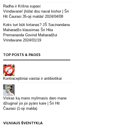
Radha ir Krišna supasi
Vrindavane! jhūlat dou naval kishor | Šri
Hit Čaurasi 35-oji malda!
2024/04/08
Koks turi būti kirtanas? JŠ Sacinandana
Maharadžo klausimas Šri Hita
Premananda Govind Maharadžui
Vrindavane
2024/01/19
TOP POSTS & PAGES
Kontraceptiniai vaistai ir antibiotikai
Viskas ką mano mylimasis daro mane
džiugina! joi joi pyāro kare | Šri Hit
Čaurasi (1-oji malda)
VILNIAUS ŠVENTYKLA