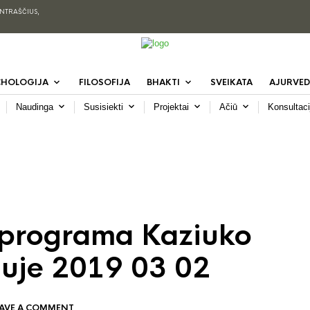
ENTRAŠČIUS,
CHOLOGIJA
FILOSOFIJA
BHAKTI
SVEIKATA
AJURVED
Naudinga
Susisiekti
Projektai
Ačiū
Konsultaci
 programa Kaziuko
iuje 2019 03 02
EAVE A COMMENT