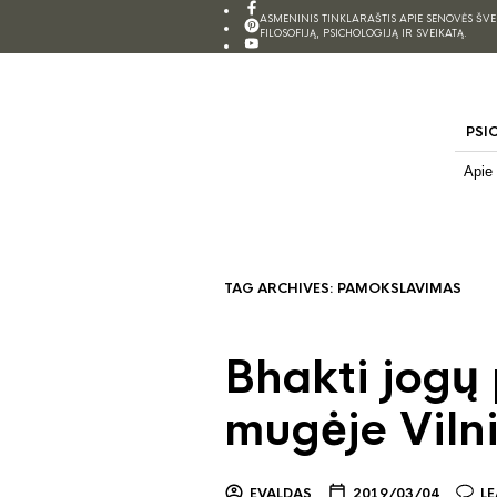
ASMENINIS TINKLARAŠTIS APIE SENOVĖS ŠV
FILOSOFIJĄ, PSICHOLOGIJĄ IR SVEIKATĄ.
PSI
Apie
TAG ARCHIVES:
PAMOKSLAVIMAS
Bhakti jogų
mugėje Viln
EVALDAS
2019/03/04
L