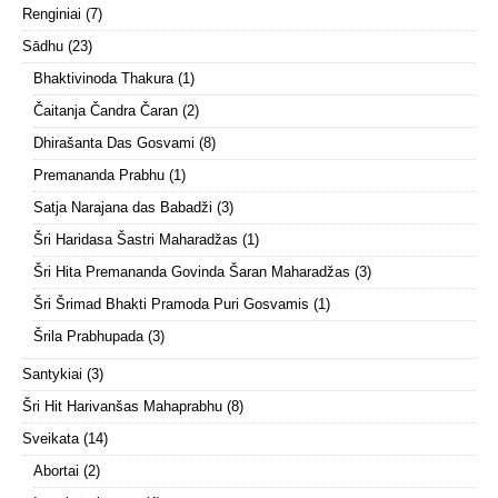
Renginiai
(7)
Sādhu
(23)
Bhaktivinoda Thakura
(1)
Čaitanja Čandra Čaran
(2)
Dhirašanta Das Gosvami
(8)
Premananda Prabhu
(1)
Satja Narajana das Babadži
(3)
Šri Haridasa Šastri Maharadžas
(1)
Šri Hita Premananda Govinda Šaran Maharadžas
(3)
Šri Šrimad Bhakti Pramoda Puri Gosvamis
(1)
Šrila Prabhupada
(3)
Santykiai
(3)
Šri Hit Harivanšas Mahaprabhu
(8)
Sveikata
(14)
Abortai
(2)