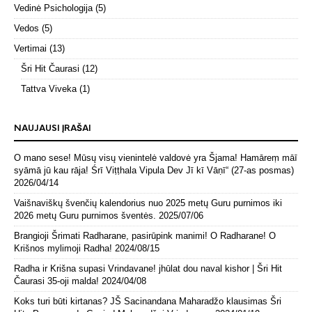
Vedinė Psichologija
(5)
Vedos
(5)
Vertimai
(13)
Šri Hit Čaurasi
(12)
Tattva Viveka
(1)
NAUJAUSI ĮRAŠAI
O mano sese! Mūsų visų vienintelė valdovė yra Šjama! Hamāreṃ māī
syāmā jū kau rāja! Śrī Viṭṭhala Vipula Dev Jī kī Vāṇī“ (27-as posmas)
2026/04/14
Vaišnaviškų švenčių kalendorius nuo 2025 metų Guru purnimos iki
2026 metų Guru purnimos šventės.
2025/07/06
Brangioji Šrimati Radharane, pasirūpink manimi! O Radharane! O
Krišnos mylimoji Radha!
2024/08/15
Radha ir Krišna supasi Vrindavane! jhūlat dou naval kishor | Šri Hit
Čaurasi 35-oji malda!
2024/04/08
Koks turi būti kirtanas? JŠ Sacinandana Maharadžo klausimas Šri