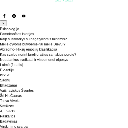
2017- 2025
×
Psichologija
Pamokančios istorijos
Kaip susitvarkyti su negatyviomis mintimis?
Meilė gyvoms būtybėms- tai meilė Dievui?
Abraomo- Hiksų emocijų klasifikacija
Kas svarbu norint turėti gražius santykius poroje?
Nepalankus sveikatai ir visuomenei elgesys
Laimė (1 dalis)
Filosofija
Bhakti
Sādhu
Bhadžanai
Vaišnaviškos Šventės
Šri Hit Čaurasi
Tattva Viveka
Sveikata
Ajurveda
Paskaitos
Badavimas
Virškinimo svarba