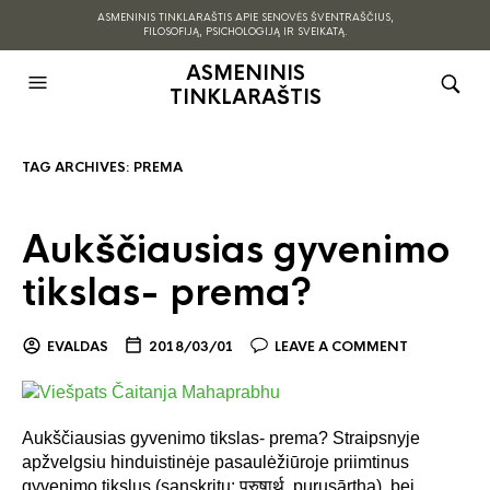
ASMENINIS TINKLARAŠTIS APIE SENOVĖS ŠVENTRAŠČIUS,
FILOSOFIJĄ, PSICHOLOGIJĄ IR SVEIKATĄ.
ASMENINIS
TINKLARAŠTIS
TAG ARCHIVES:
PREMA
Aukščiausias gyvenimo
tikslas- prema?
EVALDAS
2018/03/01
LEAVE A COMMENT
Aukščiausias gyvenimo tikslas- prema? Straipsnyje
apžvelgsiu hinduistinėje pasaulėžiūroje priimtinus
gyvenimo tikslus (sanskritu: पुरुषार्थ, puruṣārtha), bei