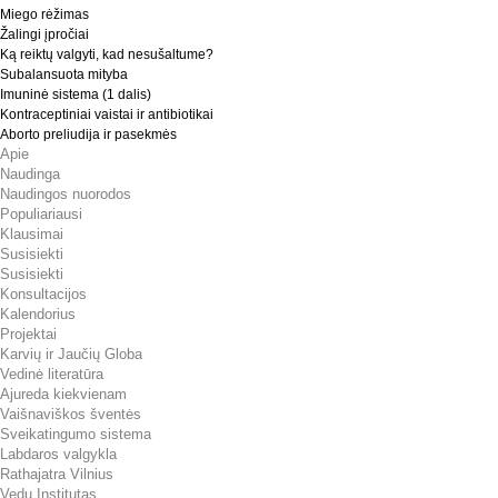
Miego rėžimas
Žalingi įpročiai
Ką reiktų valgyti, kad nesušaltume?
Subalansuota mityba
Imuninė sistema (1 dalis)
Kontraceptiniai vaistai ir antibiotikai
Aborto preliudija ir pasekmės
Apie
Naudinga
Naudingos nuorodos
Populiariausi
Klausimai
Susisiekti
Susisiekti
Konsultacijos
Kalendorius
Projektai
Karvių ir Jaučių Globa
Vedinė literatūra
Ajureda kiekvienam
Vaišnaviškos šventės
Sveikatingumo sistema
Labdaros valgykla
Rathajatra Vilnius
Vedų Institutas