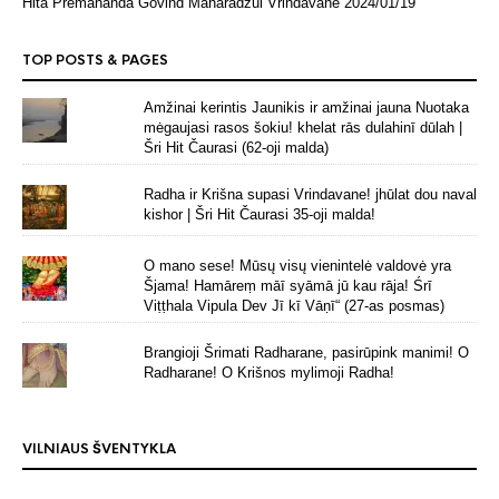
Hita Premananda Govind Maharadžui Vrindavane
2024/01/19
TOP POSTS & PAGES
Amžinai kerintis Jaunikis ir amžinai jauna Nuotaka
mėgaujasi rasos šokiu! khelat rās dulahinī dūlah |
Šri Hit Čaurasi (62-oji malda)
Radha ir Krišna supasi Vrindavane! jhūlat dou naval
kishor | Šri Hit Čaurasi 35-oji malda!
O mano sese! Mūsų visų vienintelė valdovė yra
Šjama! Hamāreṃ māī syāmā jū kau rāja! Śrī
Viṭṭhala Vipula Dev Jī kī Vāṇī“ (27-as posmas)
Brangioji Šrimati Radharane, pasirūpink manimi! O
Radharane! O Krišnos mylimoji Radha!
VILNIAUS ŠVENTYKLA