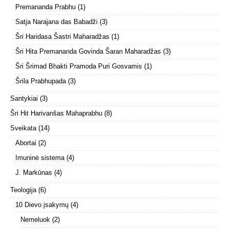
Premananda Prabhu
(1)
Satja Narajana das Babadži
(3)
Šri Haridasa Šastri Maharadžas
(1)
Šri Hita Premananda Govinda Šaran Maharadžas
(3)
Šri Šrimad Bhakti Pramoda Puri Gosvamis
(1)
Šrila Prabhupada
(3)
Santykiai
(3)
Šri Hit Harivanšas Mahaprabhu
(8)
Sveikata
(14)
Abortai
(2)
Imuninė sistema
(4)
J. Markūnas
(4)
Teologija
(6)
10 Dievo įsakymų
(4)
Nemeluok
(2)