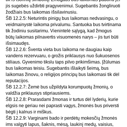
jis sugebės uždirbti pragyvenimui. Sugebantis žongliruoti
žodžiais bus laikomas išsilavinusiu.
ŠB 12.2.5: Neturintis pinigų bus laikomas nedvasingu, o
veidmainystė laikoma privalumu. Santuoka bus tvirtinama
tik žodiniu susitarimu. Vienintelė sąlygą, kad žmogus
būtų laikomas pilnavertis visuomenės narys – jis turi būti
išsimaudęs.
ŠB 12.2.6: Šventa vieta bus laikoma ne daugiau kaip
vandens rezervuaru, o grožis priklausys nuo šukuosenos
stiliaus. Gyvenimo tikslu taps pilvo prikimšimas. Įžūlumas
bus laikomas teisiu. Sugebantis išlaikyti šeimą, bus
laikomas žinovu, o religijos principų bus laikomasi tik dėl
reputacijos.
ŠB 12.2.7: Žemė bus užpildyta korumpuotų žmonių, o
valdžia priklausys stipriausiems.
ŠB 12.2.8: Prarasdami žmonas ir turtus dėl lyderių, kurie
elgsis ne geriau nei paprasti vagys, žmonės bus priversti
bėgti į kalnus ir miškus.
ŠB 12.2.9: Varginami bado ir perdėtų mokesčių žmonės
ims valgyti lapus, šaknis, mėsą, laukinį medų, vaisius,