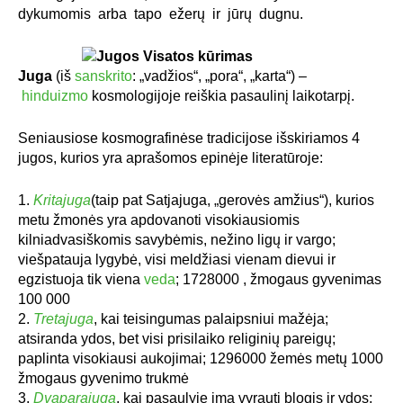
dykumomis arba tapo ežerų ir jūrų dugnu.
Juga
(iš
sanskrito
: „vadžios“, „pora“, „karta“) –
hinduizmo
kosmologijoje reiškia pasaulinį laikotarpį.
Seniausiose kosmografinėse tradicijose išskiriamos 4
jugos, kurios yra aprašomos epinėje literatūroje:
Kritajuga
(taip pat Satjajuga, „gerovės amžius“), kurios
metu žmonės yra apdovanoti visokiausiomis
kilniadvasiškomis savybėmis, nežino ligų ir vargo;
viešpatauja lygybė, visi meldžiasi vienam dievui ir
egzistuoja tik viena
veda
; 1728000 , žmogaus gyvenimas
100 000
Tretajuga
, kai teisingumas palaipsniui mažėja;
atsiranda ydos, bet visi prisilaiko religinių pareigų;
paplinta visokiausi aukojimai; 1296000 žemės metų 1000
žmogaus gyvenimo trukmė
Dvaparajuga
, kai pasaulyje ima vyrauti blogis ir ydos;