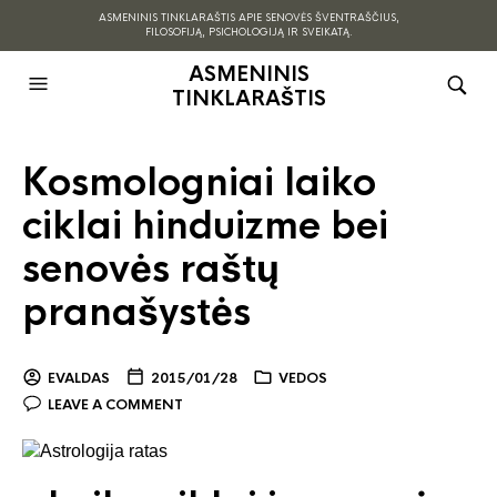
ASMENINIS TINKLARAŠTIS APIE SENOVĖS ŠVENTRAŠČIUS,
FILOSOFIJĄ, PSICHOLOGIJĄ IR SVEIKATĄ.
ASMENINIS
TINKLARAŠTIS
Kosmologniai laiko
ciklai hinduizme bei
senovės raštų
pranašystės
EVALDAS
2015/01/28
VEDOS
LEAVE A COMMENT