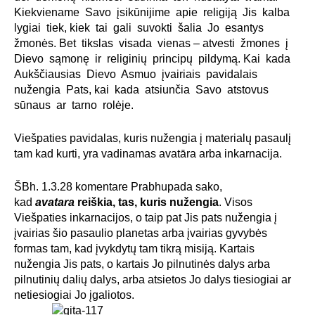
Kiekviename Savo įsikūnijime apie religiją Jis kalba
lygiai tiek, kiek tai gali suvokti šalia Jo esantys
žmonės. Bet tikslas visada vienas – atvesti žmones į
Dievo sąmonę ir religinių principų pildymą. Kai kada
Aukščiausias Dievo Asmuo įvairiais pavidalais
nužengia Pats, kai kada atsiunčia Savo atstovus
sūnaus ar tarno rolėje.
Viešpaties pavidalas, kuris nužengia į materialų pasaulį
tam kad kurti, yra vadinamas avatāra arba inkarnacija.
ŠBh. 1.3.28 komentare Prabhupada sako,
kad
avatara
reiškia, tas, kuris nužengia
. Visos
Viešpaties inkarnacijos, o taip pat Jis pats nužengia į
įvairias šio pasaulio planetas arba įvairias gyvybės
formas tam, kad įvykdytų tam tikrą misiją. Kartais
nužengia Jis pats, o kartais Jo pilnutinės dalys arba
pilnutinių dalių dalys, arba atsietos Jo dalys tiesiogiai ar
netiesiogiai Jo įgaliotos.