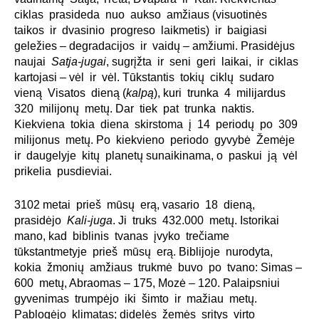
ciklas prasideda nuo aukso amžiaus (visuotinės
taikos ir dvasinio progreso laikmetis) ir baigiasi
geležies – degradacijos ir vaidų – amžiumi. Prasidėjus
naujai
Satja-jugai
, sugrįžta ir seni geri laikai, ir ciklas
kartojasi – vėl ir vėl. Tūkstantis tokių ciklų sudaro
vieną Visatos dieną (
kalpą
), kuri trunka 4 milijardus
320 milijonų metų. Dar tiek pat trunka naktis.
Kiekviena tokia diena skirstoma į 14 periodų po 309
milijonus metų. Po kiekvieno periodo gyvybė Žemėje
ir daugelyje kitų planetų sunaikinama, o paskui ją vėl
prikelia pusdieviai.
3102 metai prieš mūsų erą, vasario 18 dieną,
prasidėjo
Kali-juga
. Ji truks 432.000 metų. Istorikai
mano, kad biblinis tvanas įvyko trečiame
tūkstantmetyje prieš mūsų erą. Biblijoje nurodyta,
kokia žmonių amžiaus trukmė buvo po tvano: Simas –
600 metų, Abraomas – 175, Mozė – 120. Palaipsniui
gyvenimas trumpėjo iki šimto ir mažiau metų.
Pablogėjo klimatas; didelės žemės sritys virto