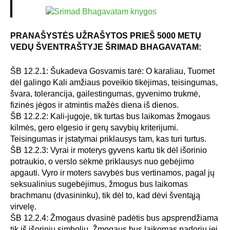
PRANAŠYSTĖS UŽRAŠYTOS PRIEŠ 5000 METŲ
VEDŲ ŠVENTRAŠTYJE ŠRIMAD BHAGAVATAM:
ŠB 12.2.1: Šukadeva Gosvamis tarė: O karaliau, Tuomet
dėl galingo Kali amžiaus poveikio tikėjimas, teisingumas,
švara, tolerancija, gailestingumas, gyvenimo trukmė,
fizinės jėgos ir atmintis mažės diena iš dienos.
ŠB 12.2.2: Kali-jugoje, tik turtas bus laikomas žmogaus
kilmės, gero elgesio ir gerų savybių kriterijumi.
Teisingumas ir įstatymai priklausys tam, kas turi turtus.
ŠB 12.2.3: Vyrai ir moterys gyvens kartu tik dėl išorinio
potraukio, o verslo sėkmė priklausys nuo gebėjimo
apgauti. Vyro ir moters savybės bus vertinamos, pagal jų
seksualinius sugebėjimus, žmogus bus laikomas
brachmanu (dvasininku), tik dėl to, kad dėvi šventąją
virvelę.
ŠB 12.2.4: Žmogaus dvasinė padėtis bus apsprendžiama
tik iš išorinių simbolių. Žmogaus bus laikomas padoriu jei