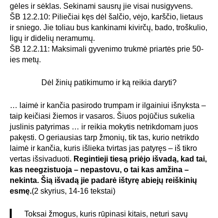
gėles ir sėklas. Sekinami sausrų jie visai nusigyvens.
ŠB 12.2.10: Piliečiai kęs dėl šalčio, vėjo, karščio, lietaus
ir sniego. Jie toliau bus kankinami kivirčų, bado, troškulio,
ligų ir didelių neramumų.
ŠB 12.2.11: Maksimali gyvenimo trukmė priartės prie 50-
ies metų.
Dėl žinių patikimumo ir ką reikia daryti?
… laimė ir kančia pasirodo trumpam ir ilgainiui išnyksta –
taip keičiasi žiemos ir vasaros. Šiuos pojūčius sukelia
juslinis patyrimas … ir reikia mokytis netrikdomam juos
pakęsti. O geriausias tarp žmonių, tik tas, kurio netrikdo
laimė ir kančia, kuris išlieka tvirtas jas patyręs – iš tikro
vertas išsivaduoti.
Regintieji tiesą priėjo išvadą, kad tai,
kas neegzistuoja – nepastovu, o tai kas amžina –
nekinta. Šią išvadą jie padarė ištyrę abiejų reiškinių
esmę.
(2 skyrius, 14-16 tekstai)
Toksai žmogus, kuris rūpinasi kitais, neturi savų