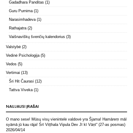
Gadadhara Panditas
(1)
Guru Purnima
(1)
Narasimhadeva
(1)
Rathajatra
(2)
Vaišnaviškų švenčių kalendorius
(3)
Valstybė
(2)
Vedinė Psichologija
(5)
Vedos
(5)
Vertimai
(13)
Šri Hit Čaurasi
(12)
Tattva Viveka
(1)
NAUJAUSI ĮRAŠAI
O mano sese! Mūsų visų vienintelė valdovė yra Šjama! Hamāreṃ māī
syāmā jū kau rāja! Śrī Viṭṭhala Vipula Dev Jī kī Vāṇī“ (27-as posmas)
2026/04/14