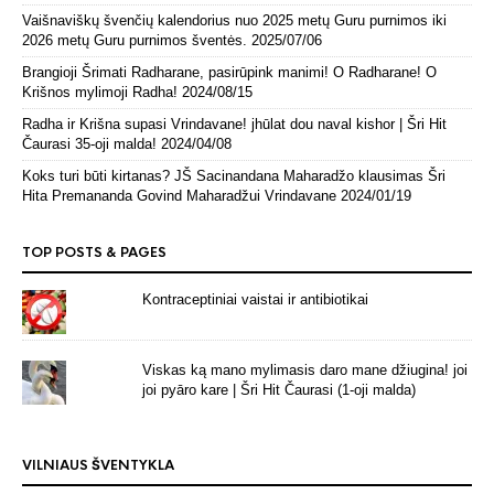
Vaišnaviškų švenčių kalendorius nuo 2025 metų Guru purnimos iki
2026 metų Guru purnimos šventės.
2025/07/06
Brangioji Šrimati Radharane, pasirūpink manimi! O Radharane! O
Krišnos mylimoji Radha!
2024/08/15
Radha ir Krišna supasi Vrindavane! jhūlat dou naval kishor | Šri Hit
Čaurasi 35-oji malda!
2024/04/08
Koks turi būti kirtanas? JŠ Sacinandana Maharadžo klausimas Šri
Hita Premananda Govind Maharadžui Vrindavane
2024/01/19
TOP POSTS & PAGES
Kontraceptiniai vaistai ir antibiotikai
Viskas ką mano mylimasis daro mane džiugina! joi
joi pyāro kare | Šri Hit Čaurasi (1-oji malda)
VILNIAUS ŠVENTYKLA