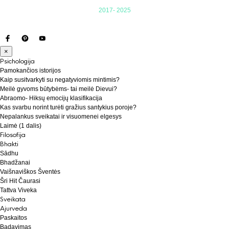
2017- 2025
×
Psichologija
Pamokančios istorijos
Kaip susitvarkyti su negatyviomis mintimis?
Meilė gyvoms būtybėms- tai meilė Dievui?
Abraomo- Hiksų emocijų klasifikacija
Kas svarbu norint turėti gražius santykius poroje?
Nepalankus sveikatai ir visuomenei elgesys
Laimė (1 dalis)
Filosofija
Bhakti
Sādhu
Bhadžanai
Vaišnaviškos Šventės
Šri Hit Čaurasi
Tattva Viveka
Sveikata
Ajurveda
Paskaitos
Badavimas