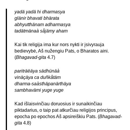
yadä yadä hi dharmasya
glänir bhavati bhärata
abhyutthänam adharmasya
tadätmänaà såjämy aham
Kai tik religija ima kur nors nykti ir įsivyrauja
bedievybė, Aš nužengiu Pats, o Bharatos aini.
(
Bhagavad-gita
4.7)
pariträëäya sädhünäà
vinäçäya ca duñkåtäm
dharma-saàsthäpanärthäya
sambhavämi yuge yuge
Kad išlaisvinčiau doruosius ir sunaikinčiau
piktadarius, o taip pat atkurčiau religijos principus,
epocha po epochos Aš apsireiškiu Pats. (
Bhagavad-
gita
4.8)