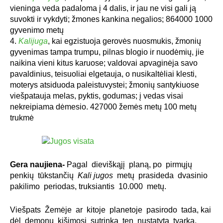
vieninga veda padaloma į 4 dalis, ir jau ne visi gali ją
suvokti ir vykdyti; žmones kankina negalios; 864000 1000
gyvenimo metų
Kalijuga
, kai egzistuoja gerovės nuosmukis, žmonių
gyvenimas tampa trumpu, pilnas blogio ir nuodėmių, jie
naikina vieni kitus karuose; valdovai apvaginėja savo
pavaldinius, teisuoliai elgetauja, o nusikaltėliai klesti,
moterys atsiduoda paleistuvystei; žmonių santykiuose
viešpatauja melas, pyktis, godumas; į vedas visai
nekreipiama dėmesio. 427000 žemės metų 100 metų
trukmė
Gera naujiena-
Pagal dieviškąjį planą, po pirmųjų
penkių tūkstančių
Kali jugos
metų prasideda dvasinio
pakilimo periodas, truksiantis 10.000 metų.
Viešpats Žemėje ar kitoje planetoje pasirodo tada, kai
dėl demonų kišimosi sutrinka ten nustatyta tvarka.