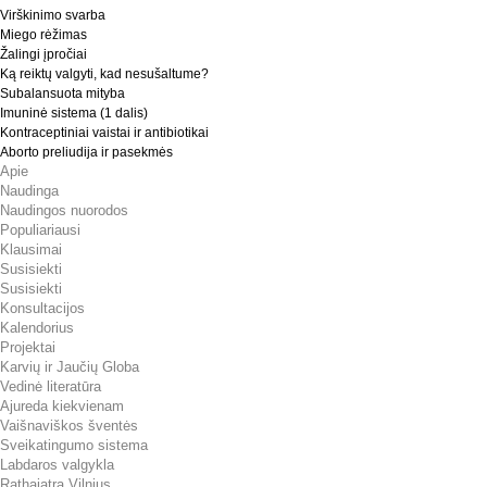
Virškinimo svarba
Miego rėžimas
Žalingi įpročiai
Ką reiktų valgyti, kad nesušaltume?
Subalansuota mityba
Imuninė sistema (1 dalis)
Kontraceptiniai vaistai ir antibiotikai
Aborto preliudija ir pasekmės
Apie
Naudinga
Naudingos nuorodos
Populiariausi
Klausimai
Susisiekti
Susisiekti
Konsultacijos
Kalendorius
Projektai
Karvių ir Jaučių Globa
Vedinė literatūra
Ajureda kiekvienam
Vaišnaviškos šventės
Sveikatingumo sistema
Labdaros valgykla
Rathajatra Vilnius