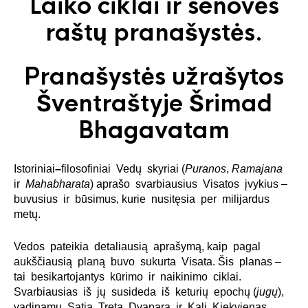
Laiko ciklai ir senovės
raštų pranašystės.
Pranašystės užrašytos
Šventraštyje Šrimad
Bhagavatam
Istoriniai
–
filosofiniai Vedų skyriai (
Puranos
,
Ramajana
ir
Mahabharata
) aprašo svarbiausius Visatos įvykius –
buvusius ir būsimus, kurie nusitęsia per milijardus
metų.
Vedos pateikia detaliausią aprašymą, kaip pagal
aukščiausią planą buvo sukurta Visata. Šis planas –
tai besikartojantys kūrimo ir naikinimo ciklai.
Svarbiausias iš jų susideda iš keturių epochų (
jugų
),
vadinamų Satja, Treta, Dvapara ir Kali. Kiekvienas