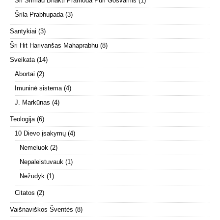
Šri Šrimad Bhakti Pramoda Puri Gosvamis
(1)
Šrila Prabhupada
(3)
Santykiai
(3)
Šri Hit Harivanšas Mahaprabhu
(8)
Sveikata
(14)
Abortai
(2)
Imuninė sistema
(4)
J. Markūnas
(4)
Teologija
(6)
10 Dievo įsakymų
(4)
Nemeluok
(2)
Nepaleistuvauk
(1)
Nežudyk
(1)
Citatos
(2)
Vaišnaviškos Šventės
(8)