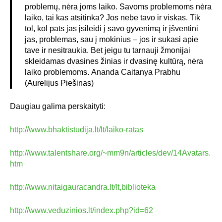
problemų, nėra joms laiko. Savoms problemoms nėra
laiko, tai kas atsitinka? Jos nebe tavo ir viskas. Tik
tol, kol pats jas įsileidi į savo gyvenimą ir įšventini
jas, problemas, sau į mokinius – jos ir sukasi apie
tave ir nesitraukia. Bet jeigu tu tarnauji žmonijai
skleidamas dvasines žinias ir dvasinę kultūrą, nėra
laiko problemoms. Ananda Caitanya Prabhu
(Aurelijus Piešinas)
Daugiau galima perskaityti:
http://www.bhaktistudija.lt/lt/laiko-ratas
http://www.talentshare.org/~mm9n/articles/dev/14Avatars.
htm
http://www.nitaigauracandra.lt/lt,biblioteka
http://www.veduzinios.lt/index.php?id=62