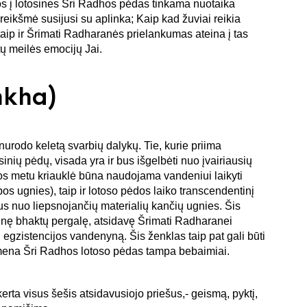
os į lotosines Šri Radhos pėdas tinkama nuotaika
 reikšmė susijusi su aplinka; Kaip kad žuviai reikia
taip ir Šrimati Radharanės prielankumas ateina į tas
ltų meilės emocijų Jai.
nkha)
 nurodo keletą svarbių dalykų. Tie, kurie priima
sinių pėdų, visada yra ir bus išgelbėti nuo įvairiausių
os metu kriauklė būna naudojama vandeniui laikyti
os ugnies), taip ir lotoso pėdos laiko transcendentinį
s nuo liepsnojančių materialių kančių ugnies. Šis
utinę bhaktų pergalę, atsidavę Šrimati Radharanei
 egzistencijos vandenyną. Šis ženklas taip pat gali būti
simena Šri Radhos lotoso pėdas tampa bebaimiai.
erta visus šešis atsidavusiojo priešus,- geismą, pyktį,