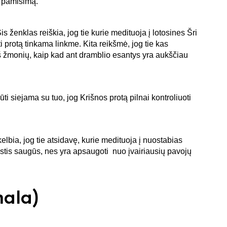
r pamišimą.
s ženklas reiškia, jog tie kurie medituoja į lotosines Šri
protą tinkama linkme. Kita reikšmė, jog tie kas
 iš žmonių, kaip kad ant dramblio esantys yra aukščiau
ti siejama su tuo, jog Krišnos protą pilnai kontroliuoti
elbia, jog tie atsidavę, kurie medituoja į nuostabias
stis saugūs, nes yra apsaugoti nuo įvairiausių pavojų
ala)