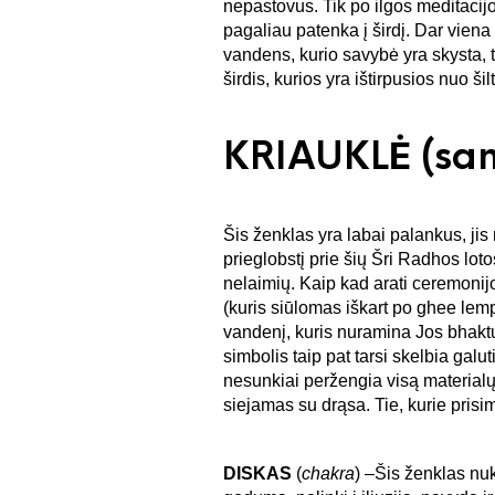
nepastovus. Tik po ilgos meditacij
pagaliau patenka į širdį. Dar viena
vandens, kurio savybė yra skysta, 
širdis, kurios yra ištirpusios nuo ši
KRIAUKLĖ
(sa
Šis ženklas yra labai palankus, jis
prieglobstį prie šių Šri Radhos loto
nelaimių. Kaip kad arati ceremonij
(kuris siūlomas iškart po ghee lemp
vandenį, kuris nuramina Jos bhaktu
simbolis taip pat tarsi skelbia gal
nesunkiai peržengia visą materialų
siejamas su drąsa. Tie, kurie pri
DISKAS
(
chakra
) –Šis ženklas nuk