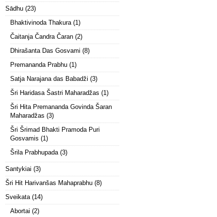
Sādhu
(23)
Bhaktivinoda Thakura
(1)
Čaitanja Čandra Čaran
(2)
Dhirašanta Das Gosvami
(8)
Premananda Prabhu
(1)
Satja Narajana das Babadži
(3)
Šri Haridasa Šastri Maharadžas
(1)
Šri Hita Premananda Govinda Šaran
Maharadžas
(3)
Šri Šrimad Bhakti Pramoda Puri
Gosvamis
(1)
Šrila Prabhupada
(3)
Santykiai
(3)
Šri Hit Harivanšas Mahaprabhu
(8)
Sveikata
(14)
Abortai
(2)