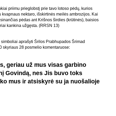
iai priimu prieglobstį prie tavo lotoso pėdų, kurios
s kvapnaus nektaro, išskirtinės meilės ambrozijos. Kai
ėsinančias pėdas ant Krišnos širdies (krūtinės), baisios
tipriai kankina užgęsta. (RRSN 13)
 simboliai aprašyti Šrilos Prabhupados Šrimad
 skyriaus 28 posmelio komentaruose:
s, geriau už mus visas garbino
nį Govindą, nes Jis buvo toks
ko mus ir atsiskyrė su ja nuošalioje