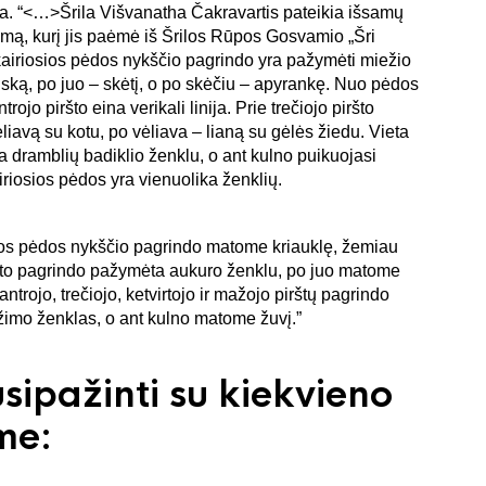
la Višvanatha Čakravartis pateikia išsamų
ą, kurį jis paėmė iš Šrilos Rūpos Gosvamio „Šri
 kairiosios pėdos nykščio pagrindo yra pažymėti miežio
ską, po juo – skėtį, o po skėčiu – apyrankę. Nuo pėdos
trojo piršto eina verikali linija. Prie trečiojo piršto
iavą su kotu, po vėliava – lianą su gėlės žiedu. Vieta
 dramblių badiklio ženklu, o ant kulno puikuojasi
airiosios pėdos yra vienuolika ženklių.
 nykščio pagrindo matome kriauklę, žemiau
piršto pagrindo pažymėta aukuro ženklu, po juo matome
trojo, trečiojo, ketvirtojo ir mažojo pirštų pagrindo
žimo ženklas, o ant kulno matome žuvį.”
usipažinti su kiekvieno
me: