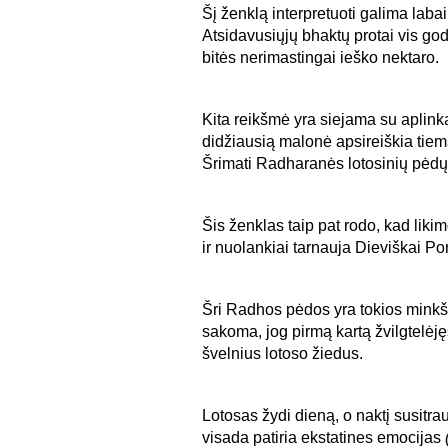
Šį ženklą interpretuoti galima labai
Atsidavusiųjų bhaktų protai vis g
bitės nerimastingai ieško nektaro.
Kita reikšmė yra siejama su aplinka
didžiausią malonė apsireiškia tiem
Šrimati Radharanės lotosinių pėdų
Šis ženklas taip pat rodo, kad lik
ir nuolankiai tarnauja Dieviškai Por
Šri Radhos pėdos yra tokios minkšto
sakoma, jog pirmą kartą žvilgtelėj
švelnius lotoso žiedus.
Lotosas žydi dieną, o naktį susitra
visada patiria ekstatines emocijas