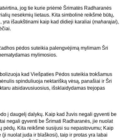
atvirtina, jog tie kurie priėmė Šrimatės Radharanės
ialių nesėkmių lietaus. Kita simbolinė reikšmė būtų,
, yra išaukštinami kaip kad didieji karaliai (
maharajai
),
čiai.
i Radhos pėdos suteikia palengvėjimą mylimam Šri
ia nematydamas mylimosios.
mbolizuoja kad Viešpaties Pėdos suteikia trokšamus
nulis spinduliuoja nektarišką vėsą, panašiai ir Šri
ktaru atsidavusiuosius, išsklaidydamas trejopas
do į daugelį dalykų. Kaip kad žuvis negali gyventi be
tai negali gyventi be Šrimati Radharanės, jie nuolat
nių pėdų. Kita reikšmė susijusi su nepastovumu; Kaip
(ji nuolat juda ir blaškosi), taip ir protas yra labai