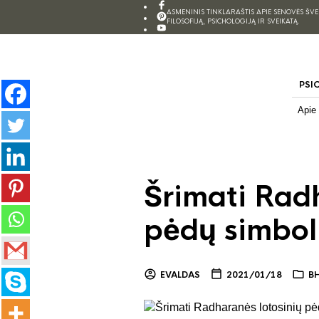
ASMENINIS TINKLARAŠTIS APIE SENOVĖS ŠV
FILOSOFIJĄ, PSICHOLOGIJĄ IR SVEIKATĄ.
PSI
Apie
Šrimati Rad
pėdų simbol
EVALDAS
2021/01/18
B