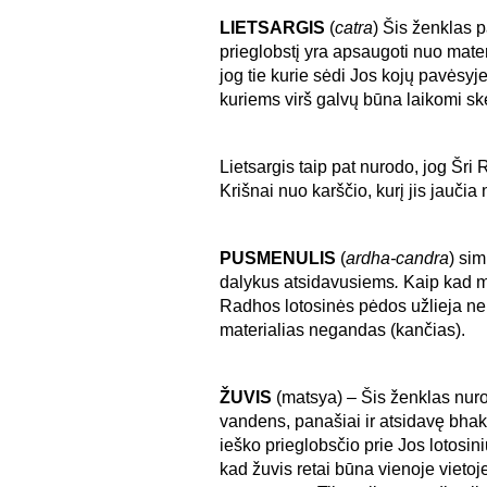
LIETSARGIS
(
catra
) Šis ženklas p
prieglobstį yra apsaugoti nuo mater
jog tie kurie sėdi Jos kojų pavėsyje
kuriems virš galvų būna laikomi skė
Lietsargis taip pat nurodo, jog Šr
Krišnai nuo karščio, kurį jis jauč
PUSMENULIS
(
ardha-candra
) si
dalykus atsidavusiems
.
Kaip kad mė
Radhos lotosinės pėdos užlieja ne
materialias negandas (kančias).
ŽUVIS
(matsya) – Šis ženklas nuro
vandens, panašiai ir atsidavę bhak
ieško prieglobsčio prie Jos lotosi
kad žuvis retai būna vienoje vietoje 