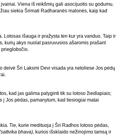
 įvairiai. Viena iš reikšmių gali asocijuotis su godumu.
odžiau siekia Šrimati Radharanės malonės, kaip kad
. Lotosas išauga ir pražysta ten kur yra vanduo. Taip ir
s, kurių akys nuolat pasruvusios ašaromis prašant
 prieglobsčio.
imo deivė Šri Laksmi Devi visada yra netoliese Jos pėdų
ai.
s, kad jas galima palyginti tik su lotoso žiedlapiais;
ęs į Jos pėdas, pamanytum, kad tiesiogiai matai
ukia. Tie, kurie medituoja į Šri Radhos lotoso pėdas,
(sattvika bhava),
kurios išsklaido nežinojimo tamsą ir