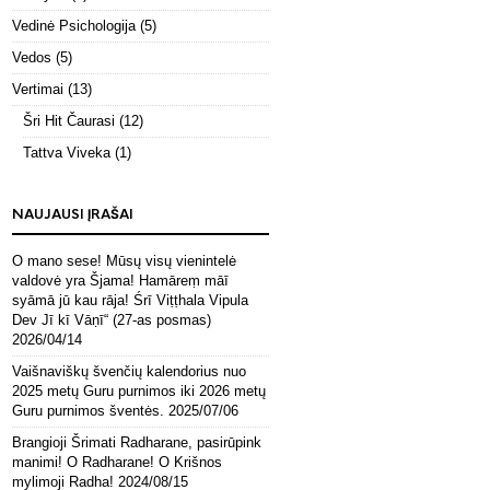
Vedinė Psichologija
(5)
Vedos
(5)
Vertimai
(13)
Šri Hit Čaurasi
(12)
Tattva Viveka
(1)
NAUJAUSI ĮRAŠAI
O mano sese! Mūsų visų vienintelė
valdovė yra Šjama! Hamāreṃ māī
syāmā jū kau rāja! Śrī Viṭṭhala Vipula
Dev Jī kī Vāṇī“ (27-as posmas)
2026/04/14
Vaišnaviškų švenčių kalendorius nuo
2025 metų Guru purnimos iki 2026 metų
Guru purnimos šventės.
2025/07/06
Brangioji Šrimati Radharane, pasirūpink
manimi! O Radharane! O Krišnos
mylimoji Radha!
2024/08/15