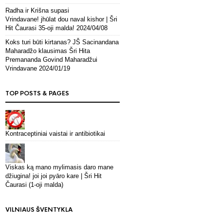
Radha ir Krišna supasi
Vrindavane! jhūlat dou naval kishor | Šri
Hit Čaurasi 35-oji malda!
2024/04/08
Koks turi būti kirtanas? JŠ Sacinandana
Maharadžo klausimas Šri Hita
Premananda Govind Maharadžui
Vrindavane
2024/01/19
TOP POSTS & PAGES
Kontraceptiniai vaistai ir antibiotikai
Viskas ką mano mylimasis daro mane
džiugina! joi joi pyāro kare | Šri Hit
Čaurasi (1-oji malda)
VILNIAUS ŠVENTYKLA