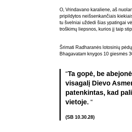
O, Vrindavano karaliene, aš nuolank
pripildytos neišsenkančiais kiekiai
tu švelniai uždedi šias ypatingai v
troškimų liepsnos, kurios jį taip s
Šrimati Radharanės lotosinių pėdų
Bhagavatam knygos 10 giesmės 30
“
Ta gopė, be abejonė
visagalį Dievo Asme
patenkintas, kad pali
vietoje.
“
(SB 10.30.28)