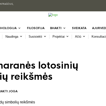
ENTRAŠČIUS,
CHOLOGIJA
FILOSOFIJA
BHAKTI
SVEIKATA
AJURVED
Naudinga
Susisiekti
Projektai
Ačiū
Konsultaci
haranės lotosinių
ių reikšmės
HAKTI JOGA