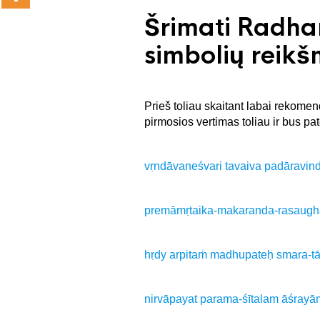
Šrimati Radha
simbolių reik
Prieš toliau skaitant labai rekome
pirmosios vertimas toliau ir bus pat
vṛndāvaneśvari tavaiva padāravi
premāmṛtaika-makaranda-rasaugh
hṛdy arpitaṁ madhupateḥ smara-
nirvāpayat parama-śītalam āśrayāmi