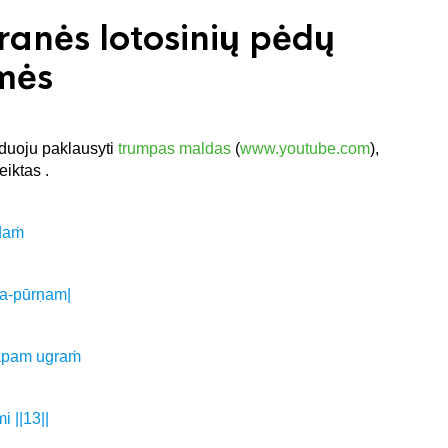
ranės lotosinių pėdų
šmės
nduoju paklausyti
trumpas maldas
(
www.youtube.com
),
eiktas .
ndaṁ
a-pūrṇam|
tāpam ugraṁ
 ||13||