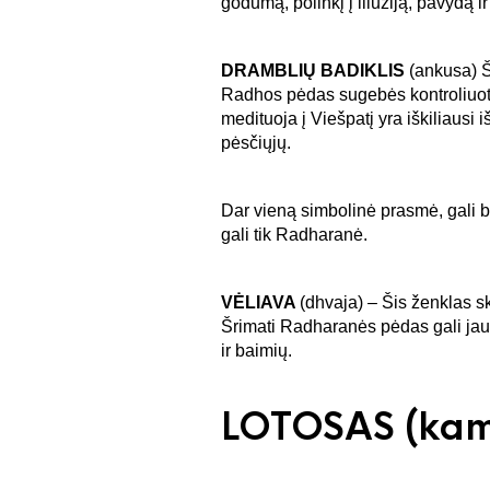
godumą, polinkį į iliuziją, pavydą i
DRAMBLIŲ BADIKLIS
(ankusa) Ši
Radhos pėdas sugebės kontroliuoti 
medituoja į Viešpatį yra iškiliausi
pėsčiųjų.
Dar vieną simbolinė prasmė, gali bū
gali tik Radharanė.
VĖLIAVA
(dhvaja) – Šis ženklas sk
Šrimati Radharanės pėdas gali jau
ir baimių.
LOTOSAS
(kam