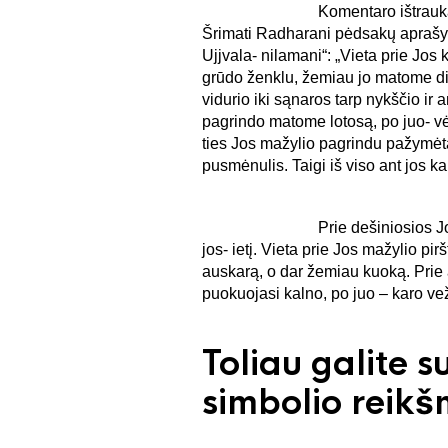
Komentaro ištrauka. “<…>Šri
Šrimati Radharani pėdsakų aprašym
Ujjvala- nilamani“: „Vieta prie Jos
grūdo ženklu, žemiau jo matome di
vidurio iki sąnaros tarp nykščio ir an
pagrindo matome lotosą, po juo- vėl
ties Jos mažylio pagrindu pažymėta
pusmėnulis. Taigi iš viso ant jos k
Prie dešiniosios Jos pėdos
jos- ietį. Vieta prie Jos mažylio 
auskarą, o dar žemiau kuoką. Prie an
puokuojasi kalno, po juo – karo ve
Toliau galite s
simbolio reikš