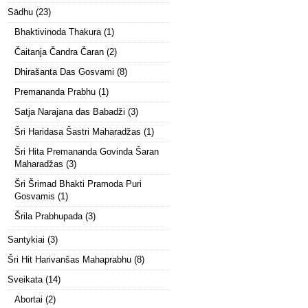
Sādhu
(23)
Bhaktivinoda Thakura
(1)
Čaitanja Čandra Čaran
(2)
Dhirašanta Das Gosvami
(8)
Premananda Prabhu
(1)
Satja Narajana das Babadži
(3)
Šri Haridasa Šastri Maharadžas
(1)
Šri Hita Premananda Govinda Šaran
Maharadžas
(3)
Šri Šrimad Bhakti Pramoda Puri
Gosvamis
(1)
Šrila Prabhupada
(3)
Santykiai
(3)
Šri Hit Harivanšas Mahaprabhu
(8)
Sveikata
(14)
Abortai
(2)