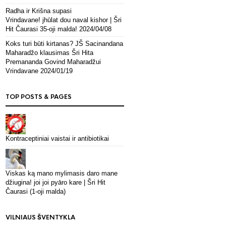
Radha ir Krišna supasi
Vrindavane! jhūlat dou naval kishor | Šri
Hit Čaurasi 35-oji malda!
2024/04/08
Koks turi būti kirtanas? JŠ Sacinandana
Maharadžo klausimas Šri Hita
Premananda Govind Maharadžui
Vrindavane
2024/01/19
TOP POSTS & PAGES
Kontraceptiniai vaistai ir antibiotikai
Viskas ką mano mylimasis daro mane
džiugina! joi joi pyāro kare | Šri Hit
Čaurasi (1-oji malda)
VILNIAUS ŠVENTYKLA