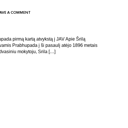
EAVE A COMMENT
ada pirmą kartą atvykstą į JAV Apie Šrilą
amis Prabhupada į ši pasaulį atėjo 1896 metais
dvasiniu mokytoju, Srila […]