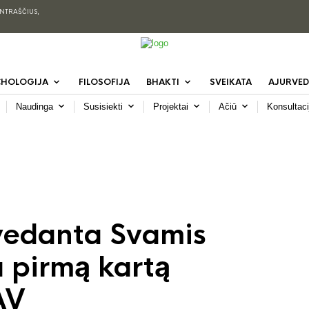
ENTRAŠČIUS,
CHOLOGIJA
FILOSOFIJA
BHAKTI
SVEIKATA
AJURVED
Naudinga
Susisiekti
Projektai
Ačiū
Konsultaci
vedanta Svamis
 pirmą kartą
AV