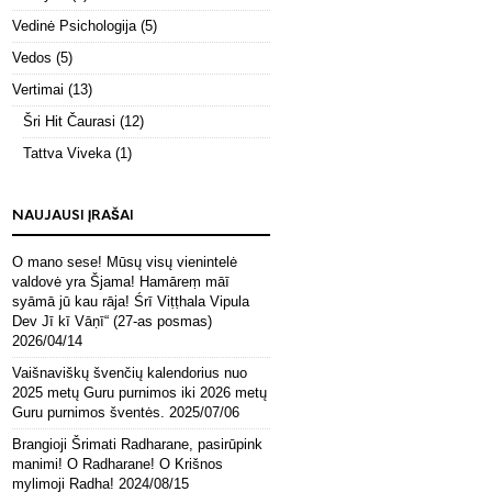
Vedinė Psichologija
(5)
Vedos
(5)
Vertimai
(13)
Šri Hit Čaurasi
(12)
Tattva Viveka
(1)
NAUJAUSI ĮRAŠAI
O mano sese! Mūsų visų vienintelė
valdovė yra Šjama! Hamāreṃ māī
syāmā jū kau rāja! Śrī Viṭṭhala Vipula
Dev Jī kī Vāṇī“ (27-as posmas)
2026/04/14
Vaišnaviškų švenčių kalendorius nuo
2025 metų Guru purnimos iki 2026 metų
Guru purnimos šventės.
2025/07/06
Brangioji Šrimati Radharane, pasirūpink
manimi! O Radharane! O Krišnos
mylimoji Radha!
2024/08/15