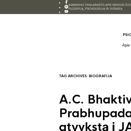
ASMENINIS TINKLARAŠTIS APIE SENOVĖS ŠV
FILOSOFIJĄ, PSICHOLOGIJĄ IR SVEIKATĄ.
PSI
Apie
TAG ARCHIVES:
BIOGRAFIJA
A.C. Bhakti
Prabhupada
atvykstą į J