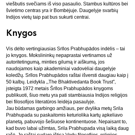
viešbutis svečiams iš viso pasaulio. Stambus kultūros bei
švietimo centras yra ir Bombėjuje. Daugelyje svarbių
Indijos vietų taip pat bus sukurti centrai.
Knygos
Vis dėlto vertingiausias Srīlos Prabhupādos indėlis – tai
jo knygos. Mokslininkų nepaprastai vertinamos už
autoritetingumą, minties gilumą ir aiškumą, jos
naudojamos kaip akademiniai vadovėliai daugelyje
koledžų. Srīlos Prabhupādos raštai išversti daugiau kaip į
50 kalbų. Leidykla ,,The Bhaktivedanta Book Trust”,
įsteigta 1972 metais Šrīlos Prabhupādos knygoms
publikuoti, šiuo metu yra pati stambiausia Indijos religijos
bei filosofijos literatūros leidėja pasaulyje.
Jau būdamas garbingo amžiaus, per dvylika metų Srila
Prabhupada su paskaitomis keturiolika kartų apkeliavo
planetą, pabuvojo šešiuose kontinentuose. Nepaisant to,
kad buvo labai užimtas, Srila Prabhupada visą laiką daug
rašė. Jo raštai sudaro ištisą Vedų filosofijos, religijos,