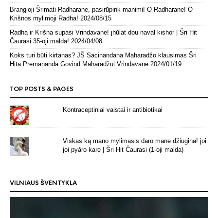
Brangioji Šrimati Radharane, pasirūpink manimi! O Radharane! O
Krišnos mylimoji Radha!
2024/08/15
Radha ir Krišna supasi Vrindavane! jhūlat dou naval kishor | Šri Hit
Čaurasi 35-oji malda!
2024/04/08
Koks turi būti kirtanas? JŠ Sacinandana Maharadžo klausimas Šri
Hita Premananda Govind Maharadžui Vrindavane
2024/01/19
TOP POSTS & PAGES
Kontraceptiniai vaistai ir antibiotikai
Viskas ką mano mylimasis daro mane džiugina! joi
joi pyāro kare | Šri Hit Čaurasi (1-oji malda)
VILNIAUS ŠVENTYKLA