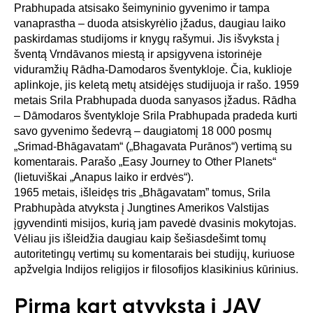
Prabhupada atsisako šeimyninio gyvenimo ir tampa
vanaprastha – duoda atsiskyrėlio įžadus, daugiau laiko
paskirdamas studijoms ir knygų rašymui. Jis išvyksta į
šventą Vrndāvanos miestą ir apsigyvena istorinėje
viduramžių Rādha-Damodaros šventykloje. Čia, kuklioje
aplinkoje, jis keletą metų atsidėjęs studijuoja ir rašo. 1959
metais Srila Prabhupada duoda sanyasos įžadus. Rādha
– Dāmodaros šventykloje Srila Prabhupada pradeda kurti
savo gyvenimo šedevrą – daugiatomį 18 000 posmų
„Srimad-Bhāgavatam“ („Bhagavata Purānos“) vertimą su
komentarais. Parašo „Easy Journey to Other Planets“
(lietuviškai „Anapus laiko ir erdvės“).
1965 metais, išleidęs tris „Bhāgavatam” tomus, Srila
Prabhupàda atvyksta į Jungtines Amerikos Valstijas
įgyvendinti misijos, kurią jam pavedė dvasinis mokytojas.
Vėliau jis išleidžia daugiau kaip šešiasdešimt tomų
autoritetingų vertimų su komentarais bei studijų, kuriuose
apžvelgia Indijos religijos ir filosofijos klasikinius kūrinius.
Pirmą kart atvykstą į JAV