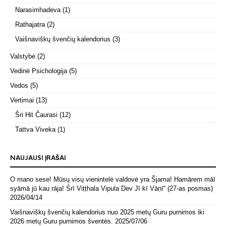
Narasimhadeva
(1)
Rathajatra
(2)
Vaišnaviškų švenčių kalendorius
(3)
Valstybė
(2)
Vedinė Psichologija
(5)
Vedos
(5)
Vertimai
(13)
Šri Hit Čaurasi
(12)
Tattva Viveka
(1)
NAUJAUSI ĮRAŠAI
O mano sese! Mūsų visų vienintelė valdovė yra Šjama! Hamāreṃ māī
syāmā jū kau rāja! Śrī Viṭṭhala Vipula Dev Jī kī Vāṇī“ (27-as posmas)
2026/04/14
Vaišnaviškų švenčių kalendorius nuo 2025 metų Guru purnimos iki
2026 metų Guru purnimos šventės.
2025/07/06