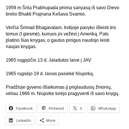
1959 m Šrila Prabhupada priima sanyasą iš savo Dievo
brolio Bhakti Prajnana Kešava Svamio.
Verčia Šrimad Bhagavatam. Indijoje pavyko išleisti tris
tomus (I giesmė), kuriuos jis vežėsi į Ameriką. Pats
platino šias knygas, o gautus pinigus naudojo leisti
naujas knygas.
1965 rugpjūčio 13 d. Jaladutos laive į JAV
1965 rugsėjo 19 d. laivas pasiekė Niujorką.
Pradžioje gyveno išlaikomas jį priglaudusių žmonių,
vėliau 1966 m. Niujorke turėjo pragyventi iš savo knygų.
Facebook
Pinterest
X
WhatsApp
LinkedIn
More