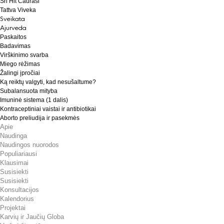
Šri Hit Čaurasi
Tattva Viveka
Sveikata
Ajurveda
Paskaitos
Badavimas
Virškinimo svarba
Miego rėžimas
Žalingi įpročiai
Ką reiktų valgyti, kad nesušaltume?
Subalansuota mityba
Imuninė sistema (1 dalis)
Kontraceptiniai vaistai ir antibiotikai
Aborto preliudija ir pasekmės
Apie
Naudinga
Naudingos nuorodos
Populiariausi
Klausimai
Susisiekti
Susisiekti
Konsultacijos
Kalendorius
Projektai
Karvių ir Jaučių Globa