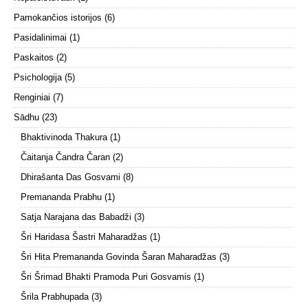
Pamokančios istorijos
(6)
Pasidalinimai
(1)
Paskaitos
(2)
Psichologija
(5)
Renginiai
(7)
Sādhu
(23)
Bhaktivinoda Thakura
(1)
Čaitanja Čandra Čaran
(2)
Dhirašanta Das Gosvami
(8)
Premananda Prabhu
(1)
Satja Narajana das Babadži
(3)
Šri Haridasa Šastri Maharadžas
(1)
Šri Hita Premananda Govinda Šaran Maharadžas
(3)
Šri Šrimad Bhakti Pramoda Puri Gosvamis
(1)
Šrila Prabhupada
(3)