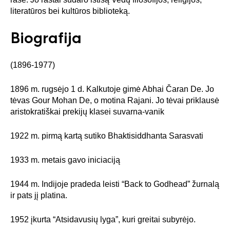
literatūros bei kultūros biblioteką.
Biografija
(1896-1977)
1896 m. rugsėjo 1 d. Kalkutoje gimė Abhai Čaran De. Jo
tėvas Gour Mohan De, o motina Rajani. Jo tėvai priklausė
aristokratiškai prekijų klasei suvarna-vanik
1922 m. pirmą kartą sutiko Bhaktisiddhanta Sarasvati
1933 m. metais gavo iniciaciją
1944 m. Indijoje pradeda leisti “Back to Godhead” žurnalą
ir pats jį platina.
1952 įkurta “Atsidavusių lyga”, kuri greitai subyrėjo.