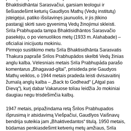
Bhaktisidhāntai Sarasvačiui, garsiam teologui ir
šešiasdešimt keturių Gaudīyos Mathų (Vedų institutų)
įsteigėjui, patiko išsilavinęs jaunuolis, ir jis įtikino
pastarąjį skirti savo gyvenimą Vedų žinojimui skleisti.
Srila Prabhupada tampa Bhaktisidhāntos Sarasvačio
pasekėju, o po vienuolikos metų (1933 m. Alahabade) –
oficialiai inicijuotu mokiniu.
Pirmojo susitikimo metu Srila Bhaktisidhānta Sarasvatis
Thakura paprašė Srilos Prabhupādos skelbti Vedų žinias
anglu kalba. Vėlesniais metais Srila Prabhupáda parašo
komentarus „Bhagavad-gītai”, prisideda prie Gaudyos
Mathų veiklos, o 1944 metais pradeda leisti dvisavaitinį
žurnalą anglų kalba – „Back to Godhead“ („Atgal pas
Dievą“), kurį dabar Vakaruose toliau leidžia Jo mokiniai
daugiau negu trisdešimčia kalbų.
1947 metais, pripažindama retą Šrilos Prabhupados
išprusimą ir atsidavimą Viešpačiui, Gaudīyos Vaišnavų
bendrija suteikia jam „Bhaktivedantos“ titulą. 1950 metais,
būdamas penkiasdešimt ketverių metų amžiaus, Srila