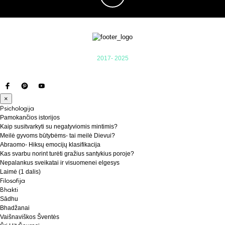
2017- 2025
×
Psichologija
Pamokančios istorijos
Kaip susitvarkyti su negatyviomis mintimis?
Meilė gyvoms būtybėms- tai meilė Dievui?
Abraomo- Hiksų emocijų klasifikacija
Kas svarbu norint turėti gražius santykius poroje?
Nepalankus sveikatai ir visuomenei elgesys
Laimė (1 dalis)
Filosofija
Bhakti
Sādhu
Bhadžanai
Vaišnaviškos Šventės