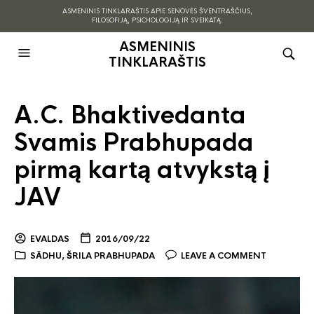
ASMENINIS TINKLARAŠTIS APIE SENOVĖS ŠVENTRAŠČIUS,
FILOSOFIJĄ, PSICHOLOGIJĄ IR SVEIKATĄ.
ASMENINIS
TINKLARAŠTIS
A.C. Bhaktivedanta
Svamis Prabhupada
pirmą kartą atvykstą į
JAV
EVALDAS
2016/09/22
SĀDHU
,
ŠRILA PRABHUPADA
LEAVE A COMMENT