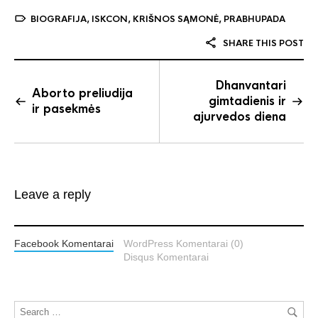
BIOGRAFIJA
,
ISKCON
,
KRIŠNOS SĄMONĖ
,
PRABHUPADA
SHARE THIS POST
Dhanvantari
Aborto preliudija
gimtadienis ir
ir pasekmės
ajurvedos diena
Leave a reply
Facebook Komentarai
WordPress Komentarai (0)
Disqus Komentarai