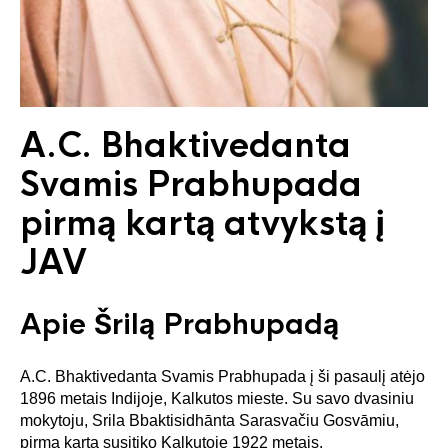
A.C. Bhaktivedanta
Svamis Prabhupada
pirmą kartą atvykstą į
JAV
Apie Šrilą Prabhupadą
A.C. Bhaktivedanta Svamis Prabhupada į ši pasaulį atėjo
1896 metais Indijoje, Kalkutos mieste. Su savo dvasiniu
mokytoju, Srila Bbaktisidhānta Sarasvačiu Gosvāmiu,
pirmą kartą susitiko Kalkutoje 1922 metais.