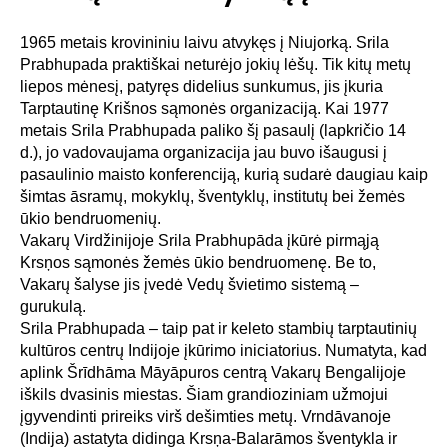
1965 metais krovininiu laivu atvykęs į Niujorką. Srila
Prabhupada praktiškai neturėjo jokių lėšų. Tik kitų metų
liepos mėnesį, patyręs didelius sunkumus, jis įkuria
Tarptautinę Krišnos sąmonės organizaciją. Kai 1977
metais Srila Prabhupada paliko šį pasaulį (lapkričio 14
d.), jo vadovaujama organizacija jau buvo išaugusi į
pasaulinio maisto konferenciją, kurią sudarė daugiau kaip
šimtas āsramų, mokyklų, šventyklų, institutų bei žemės
ūkio bendruomenių.
Vakarų Virdžinijoje Srila Prabhupāda įkūrė pirmąją
Krsņos sąmonės žemės ūkio bendruomenę. Be to,
Vakarų šalyse jis įvedė Vedų švietimo sistemą –
gurukulą.
Srila Prabhupada – taip pat ir keleto stambių tarptautinių
kultūros centrų Indijoje įkūrimo iniciatorius. Numatyta, kad
aplink Šrīdhāma Māyāpuros centrą Vakarų Bengalijoje
iškils dvasinis miestas. Šiam grandioziniam užmojui
įgyvendinti prireiks virš dešimties metų. Vrndāvanoje
(Indija) astatyta didinga Krsņa-Balarāmos šventykla ir